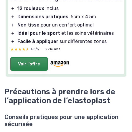
＋
12 rouleaux
inclus
＋
Dimensions pratiques
: 5cm x 4.5m
＋
Non tissé
pour un confort optimal
＋
Idéal pour le sport
et les soins vétérinaires
＋
Facile à appliquer
sur différentes zones
★★★★★
★★★★★
4,5/5
—
2216 avis
Voir l'offre
Précautions à prendre lors de
l’application de l’elastoplast
Conseils pratiques pour une application
sécurisée