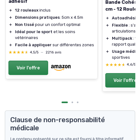
adhésif
Bande Cohési
cm - 12 Roule
＋
12 rouleaux
inclus
＋
Dimensions pratiques
: 5cm x 4.5m
＋
Autoadhésif
:
＋
Non tissé
pour un confort optimal
＋
Flexible
: s'ad
articulations
＋
Idéal pour le sport
et les soins
vétérinaires
＋
Multipack
: 12
rapport qualité
＋
Facile à appliquer
sur différentes zones
＋
Usage médica
★★★★★
★★★★★
4,5/5
—
2216 avis
sportives
★★★★★
★★★★★
4,6/5
Voir l'offre
Voir l'offre
Clause de non-responsabilité
médicale
Le contenu présenté sur ce site est fourni à titre informatif