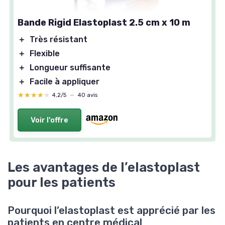
Bande Rigid Elastoplast 2.5 cm x 10 m
＋
Très résistant
＋
Flexible
＋
Longueur suffisante
＋
Facile à appliquer
★★★★★
★★★★★
4,2/5
—
40 avis
Voir l'offre
Les avantages de l’elastoplast
pour les patients
Pourquoi l’elastoplast est apprécié par les
patients en centre médical