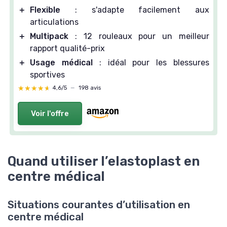
＋
Flexible
: s'adapte facilement aux
articulations
＋
Multipack
: 12 rouleaux pour un meilleur
rapport qualité-prix
＋
Usage médical
: idéal pour les blessures
sportives
★★★★★
★★★★★
4,6/5
—
198 avis
Voir l'offre
Quand utiliser l’elastoplast en
centre médical
Situations courantes d’utilisation en
centre médical