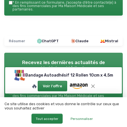
*
En remplissant ce formulaire, j’accepte d’être contacté(e) à
des fins commerciales par Ma Maison Médicale et ses
partenaires.
Résumer
ChatGPT
Claude
Mistral
Recevez les dernières actualités de
Ma Maison Médicale
Bandage Autoadhésif 12 Rollen 10cm x 4,5m
➔ Je m'inscris
🔥
Voir l'offre
*
En remplissant ce formulaire, j’accepte d’être contacté(e) à
des fins commerciales par Ma Maison Médicale et ses
partenaires.
Ce site utilise des cookies et vous donne le contrôle sur ceux que
vous souhaitez activer
Ma Maison Médicale
Tout accepter
Personnaliser
Ajoutez-nous à vos sources préférées sur Google