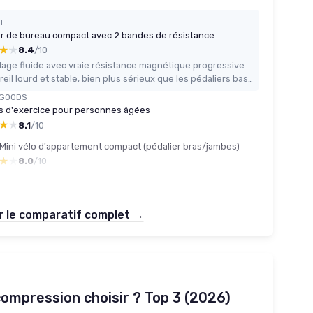
H
er de bureau compact avec 2 bandes de résistance
★★
★★
8.4
/10
age fluide avec vraie résistance magnétique progressive
Appareil lourd et stable, bien plus sérieux que les pédaliers bas de gamme
AGOODS
s d'exercice pour personnes âgées
★★
★★
8.1
/10
 Mini vélo d'appartement compact (pédalier bras/jambes)
★★
★★
8.0
/10
r le comparatif complet →
ompression choisir ? Top 3 (2026)