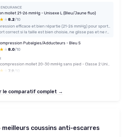
 ENDURANCE
n mollet 21-26 mmHg - Unisexe L (Bleu/Jaune fluo)
★★
★★
8.2
/10
Compression efficace et bien répartie (21-26 mmHg) pour sport et trajets
Confort correct si la taille est bien choisie, ne glisse pas et ne roule pas
compression Pubalgies/Adducteurs - Bleu S
★★
★★
8.0
/10
R
Bas de compression mollet 20-30 mmHg sans pied - Classe 2 Unisexe XXL bleu marine
★★
★★
7.9
/10
r le comparatif complet →
5 meilleurs coussins anti-escarres