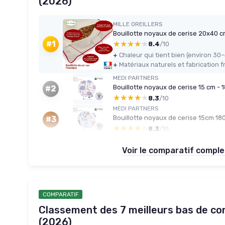
(2026)
MILLE OREILLERS
Bouillotte noyaux de cerise 20x40 
★★★★★
★★★★★
#1
8.4
/10
+
+
MEDI PARTNERS
Bouillotte noyaux de cerise 15 cm - 
#2
★★★★★
★★★★★
8.3
/10
MEDI PARTNERS
Bouillotte noyaux de cerise 15cm 18
#3
★★★★★
★★★★★
8.3
/10
Voir le comparatif compl
COMPARATIF
Classement des 7 meilleurs bas de co
(2026)