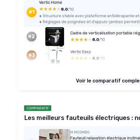
Vertic Home
★★★★★
★★★★★
8.0
/10
#1
+
+
Cadre de verticalisation portable r
#2
★★★★★
★★★★★
8.0
/10
Vertic Easy
#3
★★★★★
★★★★★
8.0
/10
Voir le comparatif compl
COMPARATIF
Les meilleurs fauteuils électriques : 
M MCOMBO