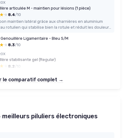
ROX
lère articulée M - maintien pour lésions (1 pièce)
★★
★★
8.4
/10
bon maintien latéral grâce aux charnières en aluminium
Anneau rotulien qui stabilise bien la rotule et réduit les douleurs à l’avant du genou
Genouillère Ligamentaire - Bleu S/M
★★
★★
8.3
/10
ROX
lère stabilisante gel (Regular)
★★
★★
8.2
/10
r le comparatif complet →
5 meilleurs piluliers électroniques