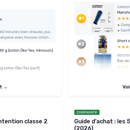
DANISH
Mancho
★★★
★★★
#1
cm
+
+
Chaleur qui tient bien (environ 30–40 minutes bien chaude, puis tiède)
Matériaux naturels et fabrication française avec housse coton bio
Short 
#2
★★★
★★★
180 g (coton Öko‑Tex, hérisson)
BEISTE
#3
★★★
★★★
0g coton Öko-Tex (cerf)
et →
Voi
COMPARATIF
ntention classe 2
Guide d'achat : les 
(2026)