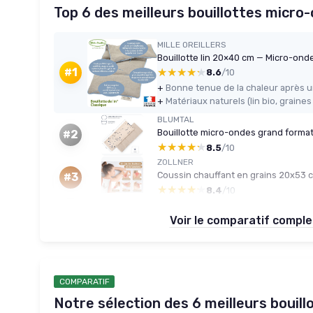
Top 6 des meilleurs bouillottes micro
MILLE OREILLERS
Bouillotte lin 20×40 cm — Micro-ond
★★★★★
★★★★★
#1
8.6
/10
+
+
BLUMTAL
#2
★★★★★
★★★★★
8.5
/10
ZOLLNER
Coussin chauffant en grains 20x53 
#3
★★★★★
★★★★★
8.4
/10
Voir le comparatif compl
COMPARATIF
Notre sélection des 6 meilleurs bouillo