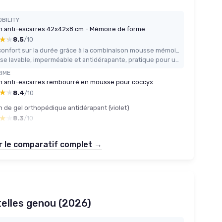
OBILITY
n anti-escarres 42x42x8 cm - Mémoire de forme
★★
★★
8.5
/10
Bon confort sur la durée grâce à la combinaison mousse mémoire de forme + mousse de soutien
Housse lavable, imperméable et antidérapante, pratique pour un usage quotidien
IME
n anti-escarres rembourré en mousse pour coccyx
★★
★★
8.4
/10
 de gel orthopédique antidérapant (violet)
★★
★★
8.3
/10
r le comparatif complet →
ttelles genou (2026)