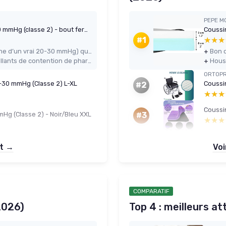
PEPE M
Collant de contention unisexe 20-30 mmHg (classe 2) - bout fermé, opaque
Coussi
★★★
★★★
#1
Compression bien ressentie (proche d’un vrai 20-30 mmHg) qui soulage les jambes lourdes
+
Prix nettement plus bas que les collants de contention de pharmacie pour une efficacité correcte
+
ORTOPR
0-30 mmHg (Classe 2) L-XL
Coussi
#2
★★★
★★★
Coussin
Hg (Classe 2) - Noir/Bleu XXL
#3
★★★
★★★
et →
Voi
COMPARATIF
2026)
Top 4 : meilleurs a