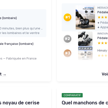
MERAC
Pédali
★★★
★★★
#1
le (lombaire)
+
Pédal
+
Chaleur qui tient facilement 20 à 30 minutes, bien plus qu’une poche de gel
r les lombaires et le ventre
INNOV
Pédale
#2
★★★
★★★
nale française (lombaire)
Himaly
#3
★★★
★★★
es — Fabriquée en France
et →
Voi
COMPARATIF
s noyau de cerise
Quel manchons de c