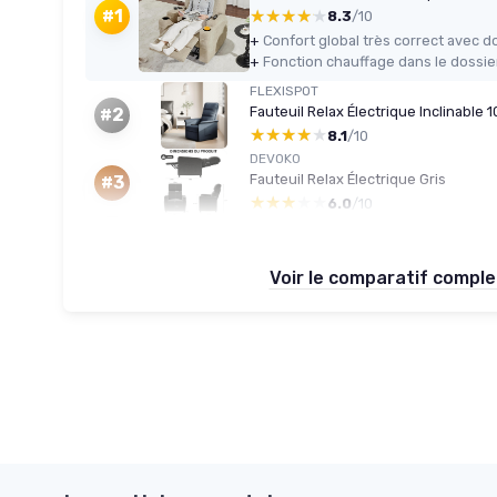
★★★★★
★★★★★
#1
8.3
/10
+
+
FLEXISPOT
#2
★★★★★
★★★★★
8.1
/10
DEVOKO
Fauteuil Relax Électrique Gris
#3
★★★★★
★★★★★
6.0
/10
Voir le comparatif compl