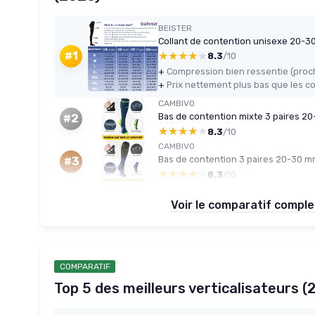
BEISTER
★★★★★
★★★★★
#1
8.3
/10
+
+
CAMBIVO
Bas de contention mixte 3 paires 2
#2
★★★★★
★★★★★
8.3
/10
CAMBIVO
Bas de contention 3 paires 20-30 mm
#3
★★★★★
★★★★★
8.3
/10
Voir le comparatif compl
COMPARATIF
Top 5 des meilleurs verticalisateurs (