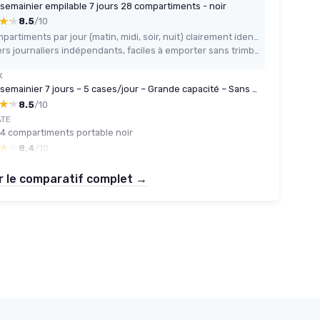
r semainier empilable 7 jours 28 compartiments - noir
★★
★★
8.5
/10
4 compartiments par jour (matin, midi, soir, nuit) clairement identifiés en français
Boîtiers journaliers indépendants, faciles à emporter sans trimballer toute la tour
X
Pilulier semainier 7 jours – 5 cases/jour – Grande capacité – Sans BPA
★★
★★
8.5
/10
ATE
r 4 compartiments portable noir
★★
★★
8.4
/10
r le comparatif complet →