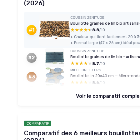
(2026)
COUSSIN ZENITUDE
Bouillotte graines de lin bio artisana
★★★★★
★★★★★
#1
8.8
/10
+
+
Format large (47 x 26 cm) idéal pou
COUSSIN ZENITUDE
Bouillotte graines de lin bio - artisa
#2
★★★★★
★★★★★
8.7
/10
MILLE OREILLERS
Bouillotte lin 20×40 cm — Micro-ond
#3
★★★★★
★★★★★
8.6
/10
Voir le comparatif compl
COMPARATIF
Comparatif des 6 meilleurs bouillotte