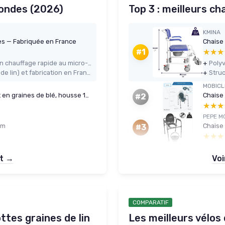
-ondes (2026)
Top 3 : meilleurs c
KMINA
es — Fabriquée en France
Chaise 
★★★
★★★
#1
Bonne tenue de la chaleur après un chauffage rapide au micro-ondes (environ 2 minutes)
+
Matériaux naturels (lin bio, graines de lin) et fabrication en France
+
MOBICL
Bouillotte micro-ondes grand format en graines de blé, housse 100% coton
Chaise
#2
★★★
★★★
PEPE M
cm
Chaise 
#3
★★★
★★★
et →
Voi
COMPARATIF
ttes graines de lin
Les meilleurs vélos