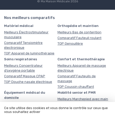
© Ma Maison Médicale 2026
Nos meilleurs comparatifs
Matériel médical
Orthopédie et maintien
Meilleurs Électrostimulateur
Meilleurs Bas de contention
musculaire
Comparatif Fauteuil roulant
Comparatif Tensiomètre
TOP Genouillère
électronique
TOP Appareil de luminothérapie
Soins respiratoires
Confort et thermothérapie
Meilleurs Concentrateur
Meilleurs Appareil de massage
d’oxygène portable
électrique
Comparatif Masque CPAP
Comparatif Fauteuils de
massage
TOP Douche nasale électrique
TOP Coussin chauffant
Équipement médical du
Mobilité senior et PMR
domicile
Meilleurs Marchepied avec main
courante
Meilleurs Planche de transfert
Ce site utilise des cookies et vous donne le contrôle sur ceux que
Comparatif Verticaliseur
Comparatif Lève-personne
vous souhaitez activer
électrique