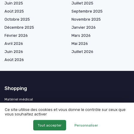
Juin 2025
Juillet 2025
Août 2025
Septembre 2025
Octobre 2025
Novembre 2025
Décembre 2025
Janvier 2026
Février 2026
Mars 2026
Avril 2026
Mai 2026
Juin 2026
Juillet 2026
Août 2026
Shopping
Matériel médical
Orthopédie et maintien
Ce site utilise des cookies et vous donne le contrôle sur ceux que
vous souhaitez activer
Soins respiratoires
Confort et thermothérapie
Tout accepter
Personnaliser
Équipement médical du domicile