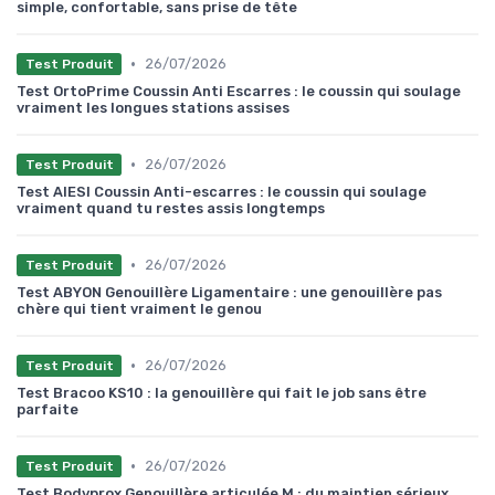
simple, confortable, sans prise de tête
•
26/07/2026
Test Produit
Test OrtoPrime Coussin Anti Escarres : le coussin qui soulage
vraiment les longues stations assises
•
26/07/2026
Test Produit
Test AIESI Coussin Anti-escarres : le coussin qui soulage
vraiment quand tu restes assis longtemps
•
26/07/2026
Test Produit
Test ABYON Genouillère Ligamentaire : une genouillère pas
chère qui tient vraiment le genou
•
26/07/2026
Test Produit
Test Bracoo KS10 : la genouillère qui fait le job sans être
parfaite
•
26/07/2026
Test Produit
Test Bodyprox Genouillère articulée M : du maintien sérieux