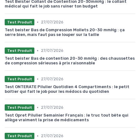
Test Beister Collant de Contention 20-30mmHg : le collant
médical qui fait le job sans ruiner ton budget
•
27/07/2026
Test Produit
Test beister Bas de Compression Mollets 20-30 mmHg : ça
serre bien, mais faut pas se louper sur la taille
•
27/07/2026
Test Produit
Test beister Bas de contention 20-30 mmHg : des chaussettes
de compression sérieuses à prix raisonnable
•
27/07/2026
Test Produit
Test ONTERATE Pilulier Quotidien 4 Compartiments : le petit
boîtier qui fait le job pour les médocs du quotidien
•
27/07/2026
Test Produit
Test Opret Pilulier Semainier Français : le truc tout bête qui
allège vraiment la prise de médicaments
•
27/07/2026
Test Produit