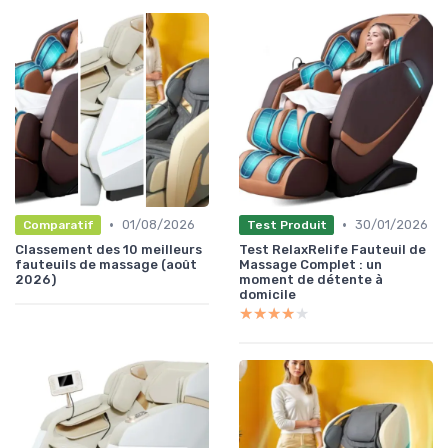
•
•
01/08/2026
30/01/2026
Comparatif
Test Produit
Classement des 10 meilleurs
Test RelaxRelife Fauteuil de
fauteuils de massage (août
Massage Complet : un
2026)
moment de détente à
domicile
★★★★★
★★★★★