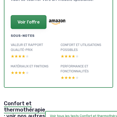
Voir l'offre
SOUS-NOTES
VALEUR ET RAPPORT
CONFORT ET UTILISATIONS
QUALITÉ-PRIX
POSSIBLES
★★★★★
★★★★★
★★★★★
★★★★★
MATÉRIAUX ET FINITIONS
PERFORMANCE ET
FONCTIONNALITÉS
★★★★★
★★★★★
★★★★★
★★★★★
Confort et
thermothérapie
: voir nos autres
Voir tous les tests Confort et thermothé