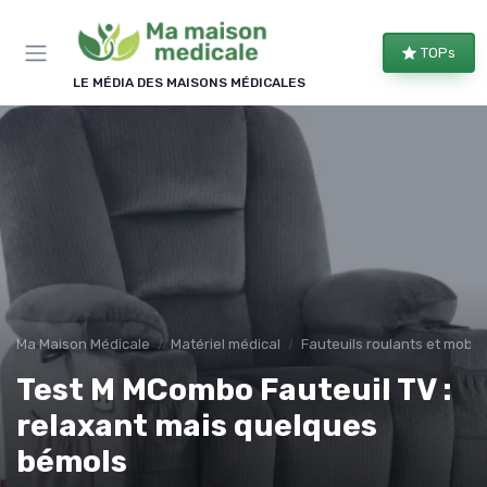
Panneau de gestion des cookies
TOPs
LE MÉDIA DES MAISONS MÉDICALES
Ma Maison Médicale
Matériel médical
Fauteuils roulants et mobili
Test M MCombo Fauteuil TV :
relaxant mais quelques
bémols