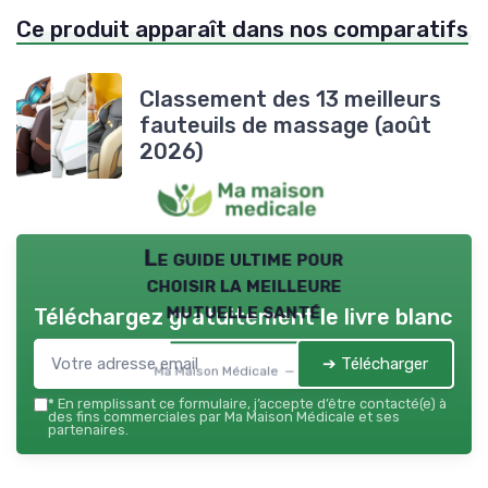
Ce produit apparaît dans nos comparatifs
Classement des 13 meilleurs
fauteuils de massage (août
2026)
Le guide ultime pour
choisir la meilleure
mutuelle santé
Téléchargez gratuitement le livre blanc
➔ Télécharger
Ma Maison Médicale — 2026
*
En remplissant ce formulaire, j’accepte d’être contacté(e) à
des fins commerciales par Ma Maison Médicale et ses
partenaires.