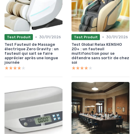
•
•
30/01/2026
30/01/2026
Test Produit
Test Produit
Test Fauteuil de Massage
Test Global Relax KENSHO
électrique Zero Gravity : un
2D+ : un fauteuil
fauteuil qui sait se faire
multifonction pour se
apprécier après une longue
détendre sans sortir de chez
journée
soi
★★★★★
★★★★★
★★★★★
★★★★★