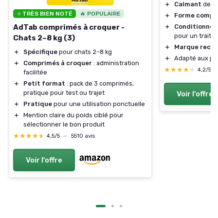
＋
Calmant
desti
⭐ TRÈS BIEN NOTÉ
🔥 POPULAIRE
＋
Forme compr
AdTab comprimés à croquer -
＋
Conditionne
pour un trait
Chats 2–8 kg (3)
＋
Marque reco
＋
Spécifique
pour chats 2–8 kg
＋
Adapté aux peti
＋
Comprimés à croquer
: administration
★★★★★
★★★★★
4,2/5
facilitée
＋
Petit format
: pack de 3 comprimés,
pratique pour test ou trajet
Voir l'offre
＋
Pratique
pour une utilisation ponctuelle
＋
Mention claire du poids ciblé pour
sélectionner le bon produit
★★★★★
★★★★★
4,5/5
—
5510 avis
Voir l'offre