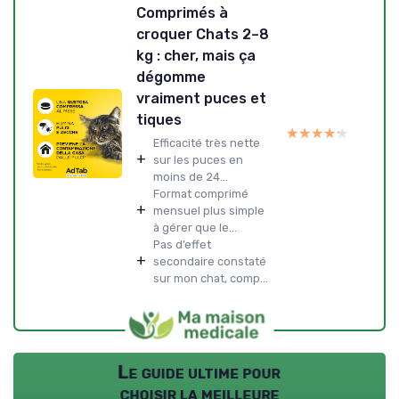
Comprimés à
croquer Chats 2–8
kg : cher, mais ça
dégomme
vraiment puces et
tiques
★★★★★
★★★★★
Efficacité très nette
+
sur les puces en
moins de 24...
Format comprimé
+
mensuel plus simple
à gérer que le...
Pas d’effet
+
secondaire constaté
sur mon chat, comp...
Le guide ultime pour
choisir la meilleure