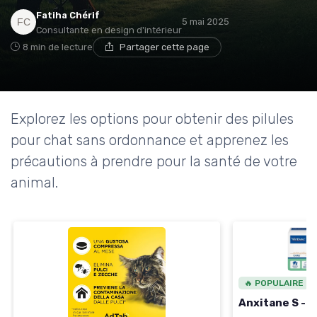
→ Je rejoins le club
Fatiha Chérif
5 mai 2025
Consultante en design d'intérieur
8 min de lecture
Partager cette page
* En rejoignant le club, j'accepte de recevoir les emails
de Ma Maison Médicale et les offres de ses
partenaires.
Explorez les options pour obtenir des pilules
pour chat sans ordonnance et apprenez les
précautions à prendre pour la santé de votre
animal.
🔥 POPULAIRE
Anxitane S - 