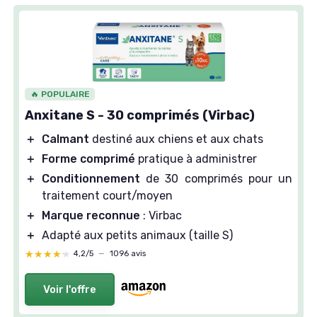
🔥 POPULAIRE
Anxitane S - 30 comprimés (Virbac)
＋
Calmant
destiné aux chiens et aux chats
＋
Forme comprimé
pratique à administrer
＋
Conditionnement
de 30 comprimés pour un
traitement court/moyen
＋
Marque reconnue
: Virbac
＋
Adapté aux petits animaux (taille S)
★★★★★
★★★★★
4,2/5
—
1096 avis
Voir l'offre