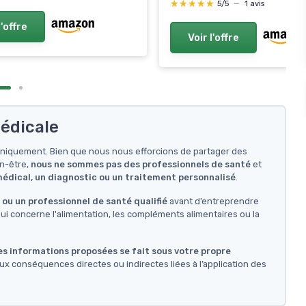
★★★★★
★★★★★
5/5
—
1 avis
l'offre
Voir l'offre
édicale
f uniquement. Bien que nous nous efforcions de partager des
en-être,
nous ne sommes pas des professionnels de santé
et
 médical, un diagnostic ou un traitement personnalisé
.
ou un professionnel de santé qualifié
avant d’entreprendre
i concerne l'alimentation, les compléments alimentaires ou la
des informations proposées se fait sous votre propre
ux conséquences directes ou indirectes liées à l’application des