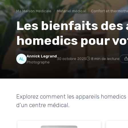
Ma Maison Médicale
Matériel médical
Confort et thermoth
Les bienfaits des
homedics pour vo
Annick Legrand
30 octobre 2025
8 min de lecture
Photographe
Explorez comment les appareils homedics 
d'un centre médical.