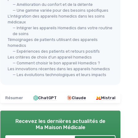
— Amélioration du confort et de la détente
— Une gamme variée pour des besoins spécifiques
L'intégration des appareils homedics dans les soins
médicaux
— Intégrer les appareils Homedics dans votre routine
de soins
Témoignages de patients utilisant des appareils
🔥
Coussin de massage Shiatsu
homedics
— Expériences des patients et retours positifs
avec télécommande
HOM
Les critères de choix d'un appareil homedics
App
＋
9 modes de massage
pour un confort
— Comment choisir le bon appareil Homedics ?
pou
personnalisé
Les innovations récentes dans les appareils homedics
＋
Fonction chauffante
pour une
— Les évolutions technologiques et leurs impacts
＋
détente accrue
＋
＋
Utilisation sur tout le corps
: cou,
ou et
＋
épaules, dos, cuisses
＋
F
Résumer
ChatGPT
Claude
Mistral
＋
Télécommande incluse
pour un
lager la
★★
★★
contrôle facile
gées
Recevez les dernières actualités de
Voir l'offre
Ma Maison Médicale
une