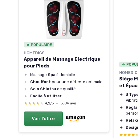
🔥 POPULAIRE
HOMEDICS
Appareil de Massage Électrique
fort
🔥 POPU
pour Pieds
HOMEDIC
＋
Massage
Spa
à domicile
Siège M
＋
Chauffant
pour une détente optimale
et Épau
,
＋
Soin Shiatsu
de qualité
＋
3 Typ
＋
Facile à utiliser
Vibrat
★★★★★
★★★★★
4,2/5
—
5584 avis
＋
Régla
person
Voir l'offre
＋
Relax
＋
Desig
★★★★
★★★★