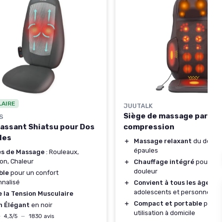
LAIRE
JUUTALK
Siège de massage par
S
assant Shiatsu pour Dos
compression
les
＋
Massage relaxant
du dos, c
épaules
es de Massage
: Rouleaux,
ion, Chaleur
＋
Chauffage intégré
pour sou
douleur
ble
pour un confort
nalisé
＋
Convient à tous les âges
:
adolescents et personnes â
e la Tension Musculaire
＋
Compact et portable
pour 
n Élégant
en noir
utilisation à domicile
★
★
4,3/5
—
1830 avis