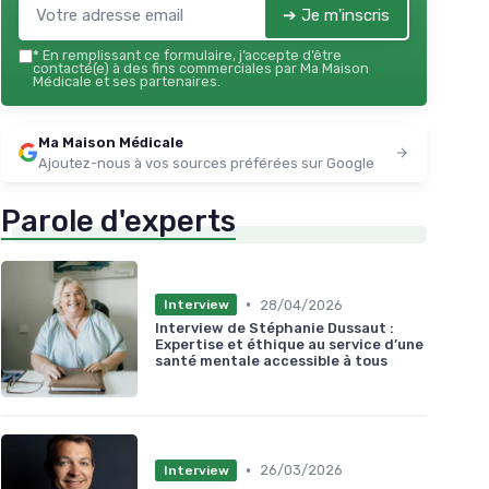
➔ Je m'inscris
*
En remplissant ce formulaire, j’accepte d’être
contacté(e) à des fins commerciales par Ma Maison
Médicale et ses partenaires.
Ma Maison Médicale
Ajoutez-nous à vos sources préférées sur Google
Parole d'experts
•
28/04/2026
Interview
Interview de Stéphanie Dussaut :
Expertise et éthique au service d’une
santé mentale accessible à tous
•
26/03/2026
Interview