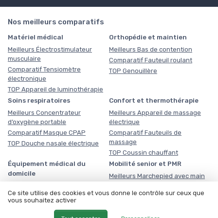
Nos meilleurs comparatifs
Matériel médical
Orthopédie et maintien
Meilleurs Électrostimulateur
Meilleurs Bas de contention
musculaire
Comparatif Fauteuil roulant
Comparatif Tensiomètre
TOP Genouillère
électronique
TOP Appareil de luminothérapie
Soins respiratoires
Confort et thermothérapie
Meilleurs Concentrateur
Meilleurs Appareil de massage
d’oxygène portable
électrique
Comparatif Masque CPAP
Comparatif Fauteuils de
massage
TOP Douche nasale électrique
TOP Coussin chauffant
Équipement médical du
Mobilité senior et PMR
domicile
Meilleurs Marchepied avec main
courante
Meilleurs Planche de transfert
Ce site utilise des cookies et vous donne le contrôle sur ceux que
Comparatif Verticaliseur
Comparatif Lève-personne
vous souhaitez activer
électrique
TOP Barre d'appui PMR
TOP Détecteur de chute senior