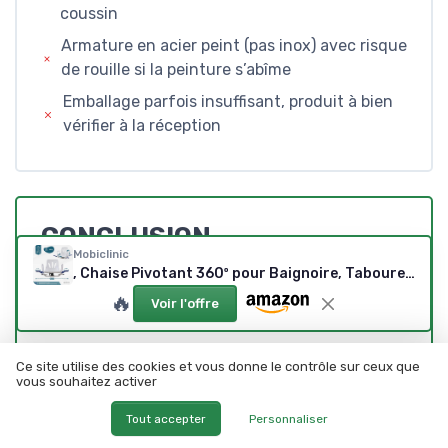
coussin
Armature en acier peint (pas inox) avec risque
de rouille si la peinture s’abîme
Emballage parfois insuffisant, produit à bien
vérifier à la réception
CONCLUSION
Mobiclinic
NOTE DE LA RÉDACTION
, Chaise Pivotant 360º pour Baignoire, Tabouret Douche pour Personnes âgées ou handicapées, Siège pivotant, Barres sécurité latérales, Hauteur réglable, Antidérapants, Blanc, Lago
🔥
Voir l'offre
★★★★★
★★★★★
Au final, cette chaise de baignoire pivotante
Ce site utilise des cookies et vous donne le contrôle sur ceux que
Mobiclinic Lago, c’est un produit
pratique et
vous souhaitez activer
globalement bien pensé
pour sécuriser l’accès
Tout accepter
Personnaliser
à la baignoire des personnes âgées ou à mobilité
réduite. Elle ne fait pas dans le luxe ni dans le