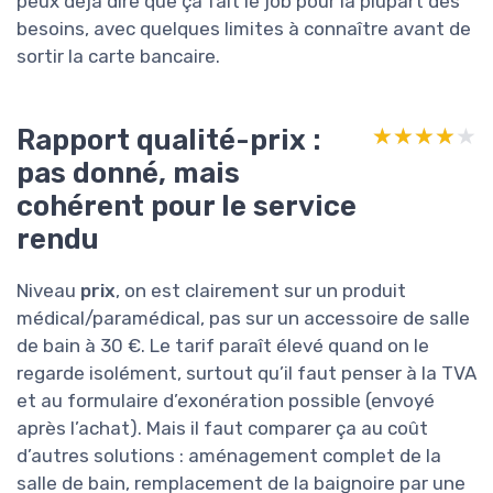
peux déjà dire que ça fait le job pour la plupart des
besoins, avec quelques limites à connaître avant de
sortir la carte bancaire.
Rapport qualité-prix :
★★★★★
★★★★★
pas donné, mais
cohérent pour le service
rendu
Niveau
prix
, on est clairement sur un produit
médical/paramédical, pas sur un accessoire de salle
de bain à 30 €. Le tarif paraît élevé quand on le
regarde isolément, surtout qu’il faut penser à la TVA
et au formulaire d’exonération possible (envoyé
après l’achat). Mais il faut comparer ça au coût
d’autres solutions : aménagement complet de la
salle de bain, remplacement de la baignoire par une