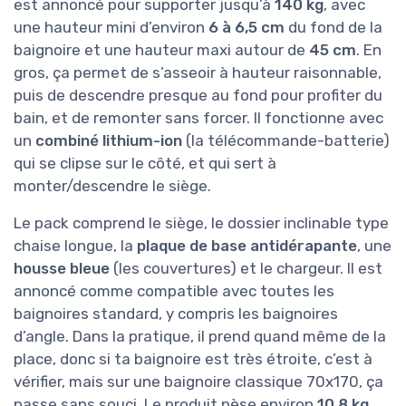
est annoncé pour supporter jusqu’à
140 kg
, avec
une hauteur mini d’environ
6 à 6,5 cm
du fond de la
baignoire et une hauteur maxi autour de
45 cm
. En
gros, ça permet de s’asseoir à hauteur raisonnable,
puis de descendre presque au fond pour profiter du
bain, et de remonter sans forcer. Il fonctionne avec
un
combiné lithium-ion
(la télécommande-batterie)
qui se clipse sur le côté, et qui sert à
monter/descendre le siège.
Le pack comprend le siège, le dossier inclinable type
chaise longue, la
plaque de base antidérapante
, une
housse bleue
(les couvertures) et le chargeur. Il est
annoncé comme compatible avec toutes les
baignoires standard, y compris les baignoires
d’angle. Dans la pratique, il prend quand même de la
place, donc si ta baignoire est très étroite, c’est à
vérifier, mais sur une baignoire classique 70x170, ça
passe sans souci. Le produit pèse environ
10,8 kg
,