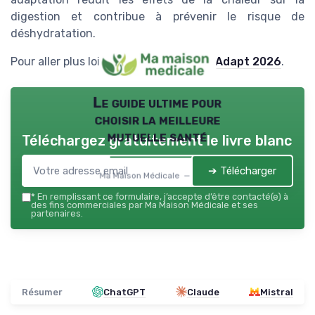
digestion et contribue à prévenir le risque de
déshydratation.
Pour aller plus loin :
les aides MaPrimeAdapt 2026
.
Le guide ultime pour
choisir la meilleure
mutuelle santé
Téléchargez gratuitement le livre blanc
➔ Télécharger
Ma Maison Médicale — 2026
*
En remplissant ce formulaire, j’accepte d’être contacté(e) à
des fins commerciales par Ma Maison Médicale et ses
partenaires.
Résumer
ChatGPT
Claude
Mistral