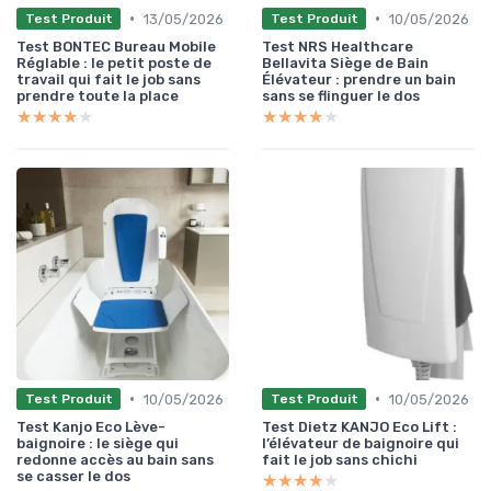
•
•
13/05/2026
10/05/2026
Test Produit
Test Produit
Test BONTEC Bureau Mobile
Test NRS Healthcare
Réglable : le petit poste de
Bellavita Siège de Bain
travail qui fait le job sans
Élévateur : prendre un bain
prendre toute la place
sans se flinguer le dos
★★★★★
★★★★★
★★★★★
★★★★★
•
•
10/05/2026
10/05/2026
Test Produit
Test Produit
Test Kanjo Eco Lève-
Test Dietz KANJO Eco Lift :
baignoire : le siège qui
l’élévateur de baignoire qui
redonne accès au bain sans
fait le job sans chichi
se casser le dos
★★★★★
★★★★★