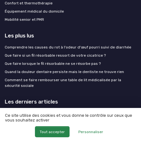
Confort et thermothérapie
Équipement médical du domicile
Mobilité senior et PMR
Les plus lus
Comprendre les causes du rot à l'odeur d'œuf pourri suivi de diarrhée
Que faire si un fil résorbable ressort de votre cicatrice ?
Que faire lorsque le fil résorbable ne se résorbe pas ?
Quand la douleur dentaire persiste mais le dentiste ne trouve rien
Comment se faire rembourser une table de lit médicalisée par la
sécurité sociale
Les derniers articles
Test LIEKUMM Rampe de Fauteuil Roulant 90 x 85 cm : une rampe pliable
Ce site utilise des cookies et vous donne le contrôle sur ceux que
simple qui fait le job à la maison
vous souhaitez activer
Test LaseLocks AID-03 : le petit appareil de sommeil qui promet
Tout accepter
Personnaliser
beaucoup, mais…
Test ROTAI A37 : le fauteuil de massage qui fait le job sans exploser le