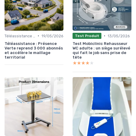
•
•
Téléassistance et alarme senior
19/05/2026
13/05/2026
Test Produit
Téléassistance : Présence
Test Mobiclinic Rehausseur
Verte reprend 3 000 abonnés
WC adulte : un siège surélevé
et accélère le maillage
qui fait le job sans prise de
territorial
tête
★★★★★
★★★★★