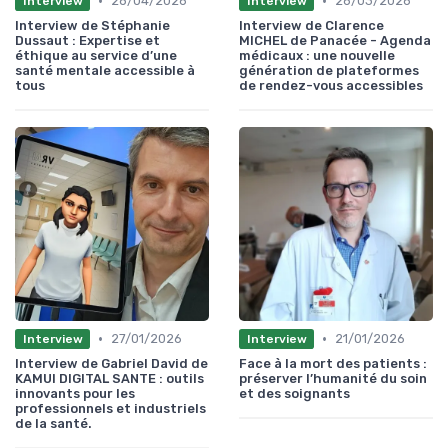
•
•
28/04/2026
26/03/2026
Interview
Interview
Interview de Stéphanie
Interview de Clarence
Dussaut : Expertise et
MICHEL de Panacée - Agenda
éthique au service d’une
médicaux : une nouvelle
santé mentale accessible à
génération de plateformes
tous
de rendez-vous accessibles
•
•
27/01/2026
21/01/2026
Interview
Interview
Interview de Gabriel David de
Face à la mort des patients :
KAMUI DIGITAL SANTE : outils
préserver l’humanité du soin
innovants pour les
et des soignants
professionnels et industriels
de la santé.