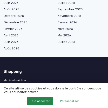
Juin 2025
Juillet 2025
Août 2025
Septembre 2025
Octobre 2025
Novembre 2025
Décembre 2025
Janvier 2026
Février 2026
Mars 2026
Avril 2026
Mai 2026
Juin 2026
Juillet 2026
Août 2026
Shopping
Matériel médical
Orthopédie et maintien
Ce site utilise des cookies et vous donne le contrôle sur ceux que
vous souhaitez activer
Soins respiratoires
Confort et thermothérapie
Tout accepter
Personnaliser
Équipement médical du domicile