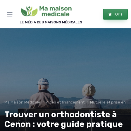
Panneau de gestion des cookies
×
TOPs
REJOIGNEZ LE CLUB
LE MÉDIA DES MAISONS MÉDICALES
Bien équipé, bien chez soi !
Les membres du club reçoivent nos comparatifs
d'équipements, les évolutions des aides
financières et nos conseils d'aménagement, une à
deux fois par semaine.
Comparatifs
Aides & droits
Bons plans
Conseils
Ma Maison Médicale
Aides et financement
Mutuelle et prise en c
Trouver un orthodontiste à
Cenon : votre guide pratique