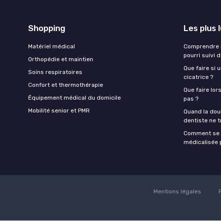
Shopping
Les plus 
Matériel médical
Comprendre l
pourri suivi 
Orthopédie et maintien
Que faire si 
Soins respiratoires
cicatrice ?
Confort et thermothérapie
Que faire lor
Équipement médical du domicile
pas ?
Mobilité senior et PMR
Quand la doul
dentiste ne t
Comment se f
médicalisée p
Mentions légales