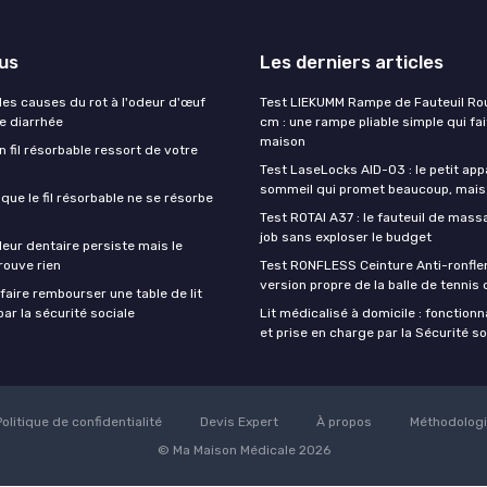
lus
Les derniers articles
es causes du rot à l'odeur d'œuf
Test LIEKUMM Rampe de Fauteuil Rou
de diarrhée
cm : une rampe pliable simple qui fait
maison
un fil résorbable ressort de votre
Test LaseLocks AID-03 : le petit app
sommeil qui promet beaucoup, mais
sque le fil résorbable ne se résorbe
Test ROTAI A37 : le fauteuil de massa
job sans exploser le budget
eur dentaire persiste mais le
rouve rien
Test RONFLESS Ceinture Anti-ronflem
version propre de la balle de tennis
aire rembourser une table de lit
ar la sécurité sociale
Lit médicalisé à domicile : fonctionna
et prise en charge par la Sécurité so
Politique de confidentialité
Devis Expert
À propos
Méthodolog
© Ma Maison Médicale 2026