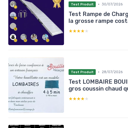
•
30/07/2026
Test Produit
Test Rampe de Char
la grosse rampe cost
★★★★★
★★★★★
•
28/07/2026
Test Produit
Test LOMBAIRE BOUIL
gros coussin chaud qui
★★★★★
★★★★★