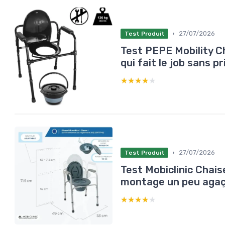
•
27/07/2026
Test Produit
Test PEPE Mobility Ch
qui fait le job sans p
★★★★★
★★★★★
•
27/07/2026
Test Produit
Test Mobiclinic Chais
montage un peu aga
★★★★★
★★★★★