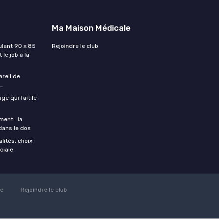
Ma Maison Médicale
lant 90 x 85
Rejoindre le club
 le job à la
areil de
…
ge qui fait le
ent : la
 dans le dos
lités, choix
ciale
ie
Rejoindre le club