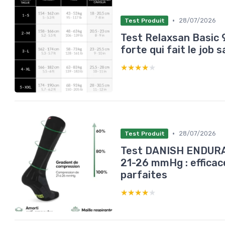
•
28/07/2026
Test Produit
Test Relaxsan Basic 
forte qui fait le job 
★★★★★
★★★★★
•
28/07/2026
Test Produit
Test DANISH ENDURA
21-26 mmHg : efficac
parfaites
★★★★★
★★★★★