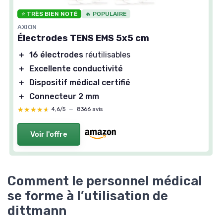
⭐ TRÈS BIEN NOTÉ
🔥 POPULAIRE
AXION
Électrodes TENS EMS 5x5 cm
＋
16 électrodes
réutilisables
＋
Excellente conductivité
＋
Dispositif médical certifié
＋
Connecteur 2 mm
★★★★★
★★★★★
4,6/5
—
8366 avis
Voir l'offre
Comment le personnel médical
se forme à l’utilisation de
dittmann