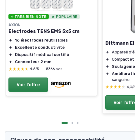
⭐ TRÈS BIEN NOTÉ
🔥 POPULAIRE
AXION
Électrodes TENS EMS 5x5 cm
＋
16 électrodes
réutilisables
Dittmann Ele
＋
Excellente conductivité
＋
Appareil d'
éle
＋
Dispositif médical certifié
＋
Compact et
fa
＋
Connecteur 2 mm
＋
Soulagement 
★★★★★
★★★★★
4,6/5
—
8366 avis
＋
Amélioration 
sanguine
Voir l'offre
★★★★★
★★★★★
4,3/5
Voir l'offre