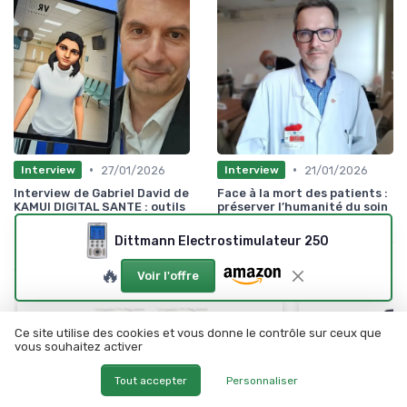
•
•
27/01/2026
21/01/2026
Interview
Interview
Interview de Gabriel David de
Face à la mort des patients :
KAMUI DIGITAL SANTE : outils
préserver l’humanité du soin
innovants pour les
et des soignants
professionnels et industriels
Dittmann Electrostimulateur 250
de la santé.
🔥
Voir l'offre
Ce site utilise des cookies et vous donne le contrôle sur ceux que
vous souhaitez activer
Tout accepter
Personnaliser