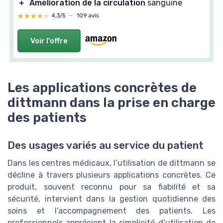
＋
Amélioration de la circulation
sanguine
★★★★★
★★★★★
4,3/5
—
109 avis
Voir l'offre
Les applications concrètes de
dittmann dans la prise en charge
des patients
Des usages variés au service du patient
Dans les centres médicaux, l’utilisation de dittmann se
décline à travers plusieurs applications concrètes. Ce
produit, souvent reconnu pour sa fiabilité et sa
sécurité, intervient dans la gestion quotidienne des
soins et l’accompagnement des patients. Les
professionnels apprécient la simplicité d’utilisation de