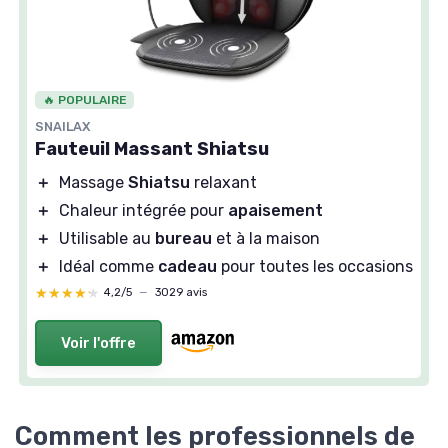
🔥 POPULAIRE
SNAILAX
Fauteuil Massant Shiatsu
＋
Massage
Shiatsu
relaxant
＋
Chaleur intégrée pour
apaisement
＋
Utilisable au
bureau
et à la maison
＋
Idéal comme
cadeau
pour toutes les occasions
★★★★★
★★★★★
4,2/5
—
3029 avis
Voir l'offre
Comment les professionnels de