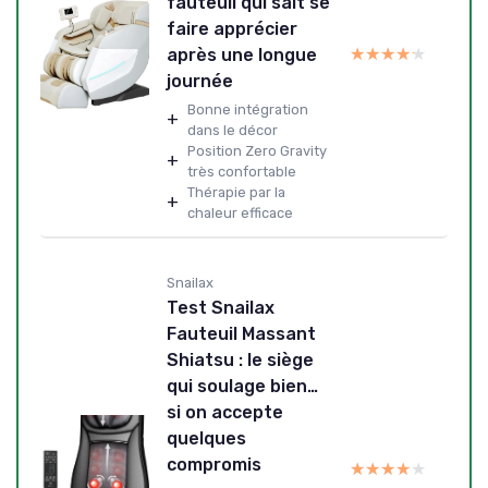
fauteuil qui sait se
faire apprécier
★★★★★
★★★★★
après une longue
journée
Bonne intégration
+
dans le décor
Position Zero Gravity
+
très confortable
Thérapie par la
+
chaleur efficace
Snailax
Test Snailax
Fauteuil Massant
Shiatsu : le siège
qui soulage bien…
si on accepte
quelques
compromis
★★★★★
★★★★★