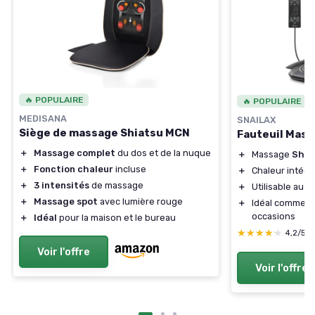
🔥 POPULAIRE
🔥 POPULAIRE
MEDISANA
SNAILAX
Siège de massage Shiatsu MCN
Fauteuil Mass
＋
Massage complet
du dos et de la nuque
＋
Massage
Shia
＋
Fonction chaleur
incluse
＋
Chaleur intég
＋
3 intensités
de massage
＋
Utilisable au
b
＋
Massage spot
avec lumière rouge
＋
Idéal comme
c
occasions
＋
Idéal
pour la maison et le bureau
★★★★★
★★★★★
4,2/5
Voir l'offre
Voir l'offre