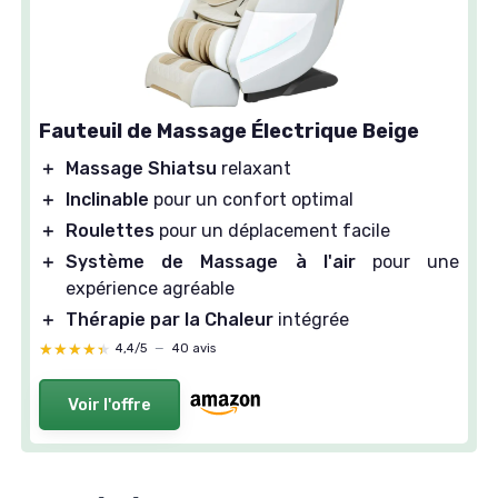
Fauteuil de Massage Électrique Beige
＋
Massage Shiatsu
relaxant
＋
Inclinable
pour un confort optimal
＋
Roulettes
pour un déplacement facile
＋
Système de Massage à l'air
pour une
expérience agréable
＋
Thérapie par la Chaleur
intégrée
★★★★★
★★★★★
4,4/5
—
40 avis
Voir l'offre