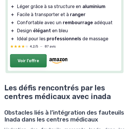
＋
Léger grâce à sa structure en
aluminium
＋
Facile à transporter et à
ranger
＋
Confortable avec un
rembourrage
adéquat
＋
Design
élégant
en bleu
＋
Idéal pour les
professionnels
de massage
★★★★★
★★★★★
4,2/5
—
87 avis
Voir l'offre
Les défis rencontrés par les
centres médicaux avec inada
Obstacles liés à l’intégration des fauteuils
Inada dans les centres médicaux