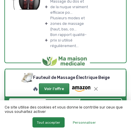
Massage du dos et
+
de la nuque vraiment
efficace po...
Plusieurs modes et
+
zones de massage
(haut, bas, co...
Bon rapport qualité-
+
prix si utilisé
régulièrement...
Le guide ultime pour
Fauteuil de Massage Électrique Beige
choisir la meilleure
🔥
Voir l'offre
mutuelle santé
Téléchargez gratuitement le livre blanc
➔ Télécharger
Ma Maison Médicale — 2026
Ce site utilise des cookies et vous donne le contrôle sur ceux que
vous souhaitez activer
*
En remplissant ce formulaire, j’accepte d’être contacté(e) à
des fins commerciales par Ma Maison Médicale et ses
Tout accepter
Personnaliser
partenaires.