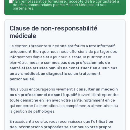
*
En remplissant ce formulaire, j’accepte d’être contacté(e) à
des fins commerciales par Ma Maison Médicale et ses
partenaires.
Clause de non-responsabilité
médicale
Le contenu présenté sur ce site est fourni à titre informatif
uniquement. Bien que nous nous efforcions de partager des
informations fiables et à jour sur la santé, la nutrition et le
bien-être,
nous ne sommes pas des professionnels de
santé
et
les articles publiés ne constituent en aucun cas
un avis médical, un diagnostic ou un traitement
personnalisé
.
Nous vous encourageons vivement à
consulter un médecin
ou un professionnel de santé qualifié
avant d’entreprendre
toute démarche en lien avec votre santé, notamment en ce
qui concerne l'alimentation, les compléments alimentaires ou
la gestion de pathologies.
En accédant à ce site, vous reconnaissez que
l'utilisation
des informations proposées se fait sous votre propre