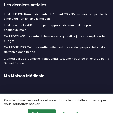
Les derniers articles
Test LIEKUMM Rampe de Fauteuil Roulant 90 x 85 cm : une rampe pliable
simple qui fait le job à la maison
Test LaseLocks AID-03 : le petit appareil de sommeil qui promet
beaucoup, mais…
Test ROTAI A37 : le fauteuil de massage qui fait le job sans exploser le
budget
Test RONFLESS Ceinture Anti-ronflement : la version propre de la balle
de tennis dans le dos
Lit médicalisé à domicile : fonctionnalités, choix et prise en charge par la
Sécurité sociale
Ma Maison Médicale
Ce site utilise des cookies et vous donne le contrôle sur ceux que
Mentions légales
Politique de confidentialité
Devis
vous souhaitez activer
Expert
© Ma Maison Médicale 2026