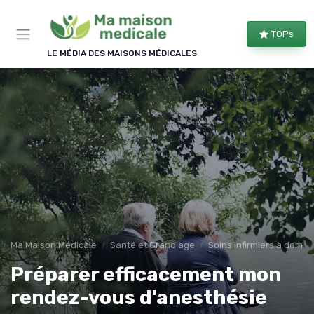
Panneau de gestion des cookies
TOPs
LE MÉDIA DES MAISONS MÉDICALES
Ma Maison Médicale
Santé et Grand age
Soins infirmiers à domici
Préparer efficacement mon
rendez-vous d'anesthésie