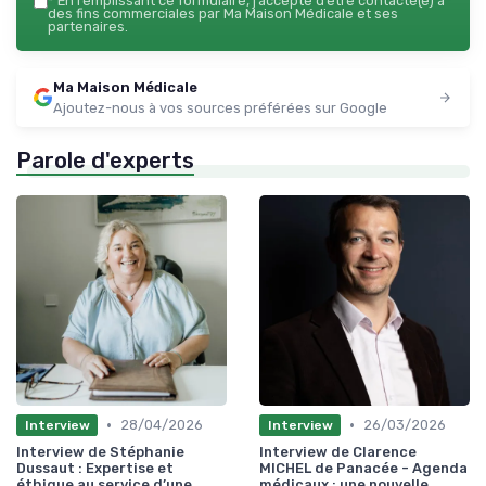
*
En remplissant ce formulaire, j’accepte d’être contacté(e) à
des fins commerciales par Ma Maison Médicale et ses
partenaires.
Ma Maison Médicale
Ajoutez-nous à vos sources préférées sur Google
Parole d'experts
•
•
28/04/2026
26/03/2026
Interview
Interview
Interview de Stéphanie
Interview de Clarence
Dussaut : Expertise et
MICHEL de Panacée - Agenda
éthique au service d’une
médicaux : une nouvelle