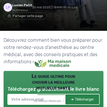
Lucien Petit
26 mai 2025
8 min de lecture
Illustrateur
Partager cette page
Découvrez comment bien vous préparer pour
votre rendez-vous d'anesthésie au centre
médical, avec des conseils pratiques et des
informations essentielles.
Le guide ultime pour
choisir la meilleure
mutuelle santé
Téléchargez gratuitement le livre blanc
➔ Télécharger
Ma Maison Médicale — 2026