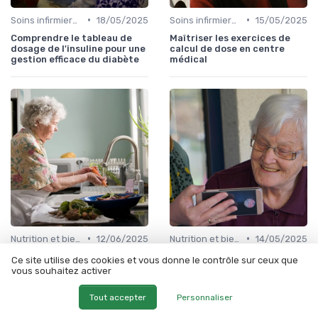
•
•
Soins infirmiers à domicile
18/05/2025
Soins infirmiers à domicile
15/05/2025
Comprendre le tableau de
Maîtriser les exercices de
dosage de l'insuline pour une
calcul de dose en centre
gestion efficace du diabète
médical
•
•
Nutrition et bien-être
12/06/2025
Nutrition et bien-être
14/05/2025
Acheter des contraceptifs
Quand la douleur dentaire
Ce site utilise des cookies et vous donne le contrôle sur ceux que
pour chat en ligne : ce qu'il
persiste mais le dentiste ne
vous souhaitez activer
faut savoir
trouve rien
Tout accepter
Personnaliser