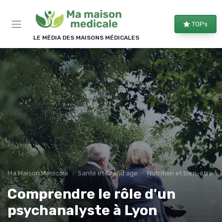
Panneau de gestion des cookies
×
TOPs
REJOIGNEZ LE CLUB
LE MÉDIA DES MAISONS MÉDICALES
Bien équipé, bien chez soi !
Les membres du club reçoivent nos comparatifs
d'équipements, les évolutions des aides
financières et nos conseils d'aménagement, une à
deux fois par semaine.
Comparatifs
Aides & droits
Bons plans
Conseils
Ma Maison Médicale
Santé et Grand age
Nutrition et bien-être
Comprendre le rôle d'un
psychanalyste à Lyon