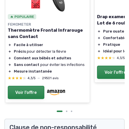
Drap examen g
🔥 POPULAIRE
Lot de 6 roul
FEMOMETER
Thermomètre Frontal Infrarouge
＋
Pure ouate b
sans Contact
＋
Confortable
＋
Pratique
＋
Facile à utiliser
＋
Idéal pour l
＋
Précis
pour détecter la fièvre
★★★★★
★★★★★
＋
Convient aux bébés et adultes
4,3/5
＋
Sans contact
pour éviter les infections
＋
Mesure instantanée
Voir l'offre
★★★★★
★★★★★
4,3/5
—
29501 avis
Voir l'offre
Clause de non-responsabilité