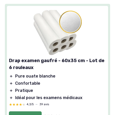
Drap examen gaufré - 60x35 cm - Lot de
6 rouleaux
＋
Pure ouate blanche
＋
Confortable
＋
Pratique
＋
Idéal pour les examens médicaux
★★★★★
★★★★★
4,3/5
—
39 avis