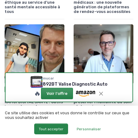
éthique au service d’une
médicaux : une nouvelle
santé mentale accessible à
génération de plateformes
tous
de rendez-vous accessibles
mucar
892BT Valise Diagnostic Auto
•
•
27/01/2026
21/01/2026
Interview
Interview
🔥
Voir l'offre
Interview de Gabriel David de
Face à la mort des patients :
KAMUI DIGITAL SANTE : outils
préserver l’humanité du soin
innovants pour les
et des soignants
professionnels et industriels
Ce site utilise des cookies et vous donne le contrôle sur ceux que
de la santé.
vous souhaitez activer
Tout accepter
Personnaliser
Les plus lus