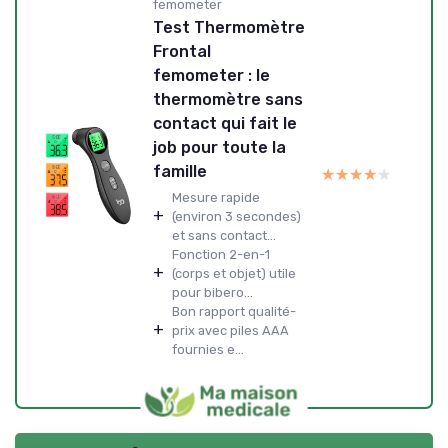
femometer
Test Thermomètre
Frontal
femometer : le
thermomètre sans
contact qui fait le
job pour toute la
famille
★★★★★
★★★★★
Mesure rapide
+
(environ 3 secondes)
et sans contact...
Fonction 2-en-1
+
(corps et objet) utile
pour bibero...
Bon rapport qualité-
+
prix avec piles AAA
fournies e...