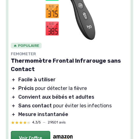
🔥 POPULAIRE
FEMOMETER
Thermomètre Frontal Infrarouge sans
Contact
＋
Facile à utiliser
＋
Précis
pour détecter la fièvre
＋
Convient aux bébés et adultes
＋
Sans contact
pour éviter les infections
＋
Mesure instantanée
★★★★★
★★★★★
4,3/5
—
29501 avis
Voir l'offre