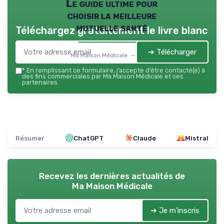
Le guide ultime pour
choisir la meilleure
mutuelle santé
Téléchargez gratuitement le livre blanc
➔ Télécharger
Ma Maison Médicale — 2026
*
En remplissant ce formulaire, j’accepte d’être contacté(e) à
des fins commerciales par Ma Maison Médicale et ses
partenaires.
Résumer
ChatGPT
Claude
Mistral
Recevez les dernières actualités de
Ma Maison Médicale
➔ Je m'inscris