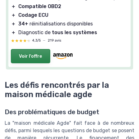
＋
Compatible OBD2
＋
Codage ECU
＋
34+
réinitialisations disponibles
＋
Diagnostic de
tous les systèmes
★★★★★
★★★★★
4,3/5
—
219 avis
Voir l'offre
Les défis rencontrés par la
maison médicale agde
Des problématiques de budget
La "maison médicale Agde" fait face à de nombreux
défis, parmi lesquels les questions de budget se posent
de manière récurrente. Le financement des