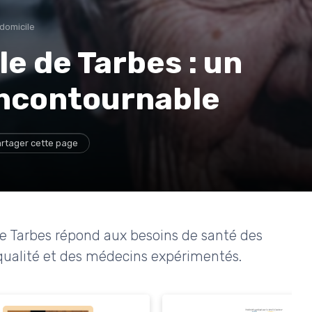
 domicile
e de Tarbes : un
incontournable
rtager cette page
 Tarbes répond aux besoins de santé des
qualité et des médecins expérimentés.