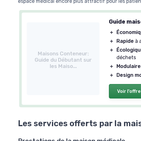
espace médical encore plus attractif pour les patien
Guide mais
＋
Économiq
＋
Rapide
à 
＋
Écologiq
Maisons Conteneur:
déchets
Guide du Débutant sur
les Maiso...
＋
Modulaire
＋
Design m
Voir l'offre
Les services offerts par la ma