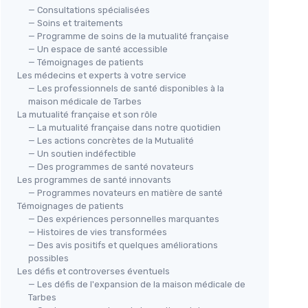
— Consultations spécialisées
— Soins et traitements
— Programme de soins de la mutualité française
— Un espace de santé accessible
— Témoignages de patients
Les médecins et experts à votre service
— Les professionnels de santé disponibles à la
Gui
maison médicale de Tarbes
La mutualité française et son rôle
Dé
— La mutualité française dans notre quotidien
＋
— Les actions concrètes de la Mutualité
atique
Maison nationale de Charenton
— Un soutien indéfectible
— traitement des aliénés
＋
ctuelle
— Des programmes de santé novateurs
t
Les programmes de santé innovants
＋
Clair
et ciblé sur un établissement
ion du
— Programmes novateurs en matière de santé
＋
précis
Témoignages de patients
＋
Spécifique
au traitement des aliénés,
 à des
— Des expériences personnelles marquantes
＋
utile pour la recherche historique
— Histoires de vies transformées
＋
Format "mémoire"
suggère une
arches
— Des avis positifs et quelques améliorations
＋
étude approfondie et documentée
possibles
＋
Valeur archivistique
pour les
tions et
Les défis et controverses éventuels
spécialistes de l'histoire de la
— Les défis de l'expansion de la maison médicale de
psychiatrie
Tarbes