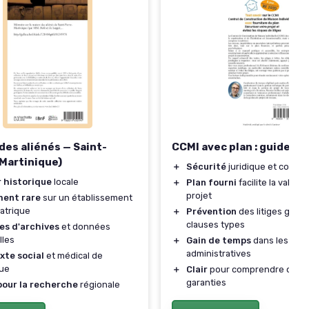
des aliénés — Saint-
CCMI avec plan : guide pr
(Martinique)
＋
Sécurité
juridique et contra
r historique
locale
＋
Plan fourni
facilite la validat
projet
ent rare
sur un établissement
atrique
＋
Prévention
des litiges grâce
clauses types
es d'archives
et données
lles
＋
Gain de temps
dans les dém
administratives
xte social
et médical de
que
＋
Clair
pour comprendre obliga
garanties
pour la recherche
régionale