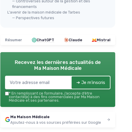
＋
Intérêt pédagogique
pour étudiants
— Controverses autour de la gestion et des
en histoire, médecine ou sciences
financements
sociales
L'avenir de la maison médicale de Tarbes
— Perspectives futures
Voir l'offre
Résumer
ChatGPT
Claude
Mistral
Recevez les dernières actualités de
Ma Maison Médicale
➔ Je m'inscris
*
En remplissant ce formulaire, j’accepte d’être
contacté(e) à des fins commerciales par Ma Maison
Médicale et ses partenaires.
Ma Maison Médicale
Ajoutez-nous à vos sources préférées sur Google