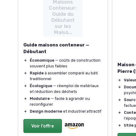
Maisons
Conteneur:
Guide du
Débutant
sur les
Maiso...
Guide maisons conteneur —
Débutant
＋
Économique
— coûts de construction
on
Maison 
souvent plus faibles
Pierre 
＋
Rapide
à assembler comparé au bâti
traditionnel
＋
Valeu
＋
Écologique
— réemploi de matériaux
＋
Docum
et réduction des déchets
nés,
psychi
＋
Modulaire
— facile à agrandir ou
＋
Sourc
reconfigurer
factue
＋
Design moderne
et industriel attractif
e
＋
Conte
l'épo
＋
Utile 
Voir l'offre