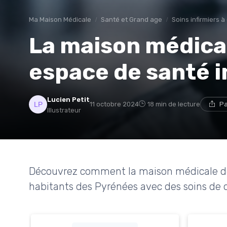
Ma Maison Médicale
Santé et Grand age
Soins infirmiers à
La maison médical
espace de santé 
Lucien Petit
11 octobre 2024
18 min de lecture
Pa
Illustrateur
Découvrez comment la maison médicale de
habitants des Pyrénées avec des soins de 