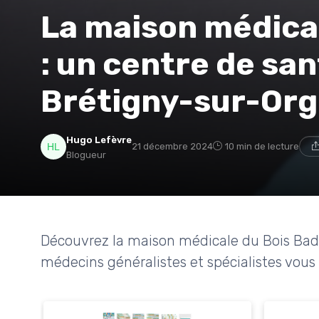
La maison médica
: un centre de sa
Brétigny-sur-Or
Hugo Lefèvre
21 décembre 2024
10 min de lecture
Blogueur
Découvrez la maison médicale du Bois Bade
médecins généralistes et spécialistes vous 