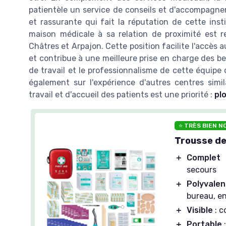
patientèle un service de conseils et d'accompagn
et rassurante qui fait la réputation de cette inst
maison médicale à sa relation de proximité est re
Châtres et Arpajon. Cette position facilite l'accès 
et contribue à une meilleure prise en charge des be
de travail et le professionnalisme de cette équipe 
également sur l'expérience d'autres centres simi
travail et d'accueil des patients est une priorité :
pl
⭐ TRÈS BIEN N
Trousse de
＋
Complet
:
secours
＋
Polyvalen
bureau, en
＋
Visible
: c
＋
Portable