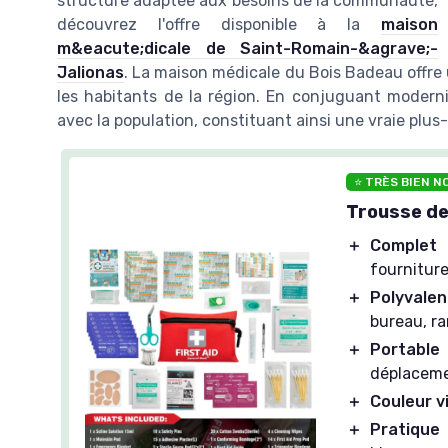
structure adaptée aux besoins de la communauté,
découvrez l'offre disponible à la
maison
m&eacute;dicale de Saint-Romain-&agrave;-
Jalionas
. La maison médicale du Bois Badeau offre u
les habitants de la région. En conjuguant modernit
avec la population, constituant ainsi une vraie plus-
⭐ TRÈS BIEN N
Trousse de
＋
Complet 
fournitur
＋
Polyvalen
bureau, r
＋
Portable
déplaceme
＋
Couleur vi
＋
Pratique 