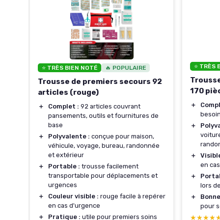
⭐ TRÈS 
⭐ TRÈS BIEN NOTÉ
🔥 POPULAIRE
Trousse
Trousse de premiers secours 92
170 piè
articles (rouge)
e 3
＋
Compl
＋
Complet :
92 articles couvrant
besoin
pansements, outils et fournitures de
fort
base
＋
Polyv
voitur
＋
Polyvalente :
conçue pour maison,
les
randon
véhicule, voyage, bureau, randonnée
et extérieur
＋
Visibl
eur
en cas
＋
Portable :
trousse facilement
transportable pour déplacements et
＋
Porta
repas
urgences
lors d
＋
Couleur visible :
rouge facile à repérer
＋
Bonne
taux,
en cas d'urgence
pour s
le
＋
Pratique :
utile pour premiers soins
★★★★
★★★★