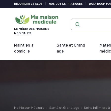
Panneau de gestion des cookies
REJOINDRE LE CLUB
|
NOS OUTILS PRATIQUES
|
DATA ROOM MAI
LE MÉDIA DES MAISONS
MÉDICALES
Maintien à
Santé et Grand
Matéri
domicile
age
médic
Ma Maison Médicale
Santé et Grand age
Soins infirmiers à