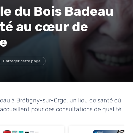
le du Bois Badeau
nté au cœur de
ge
Partager cette page
au à Brétigny-sur-Orge, un lieu de santé où
accueillent pour des consultations de qualité.