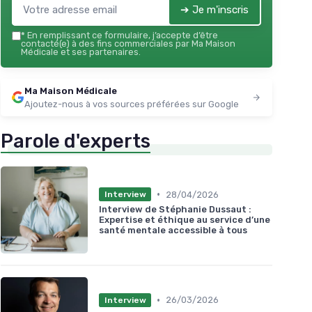
★★★★★
★★★★★
➔ Je m'inscris
4,1/5
—
10 avis
★★
★★
*
En remplissant ce formulaire, j’accepte d’être
Voir l'offre
contacté(e) à des fins commerciales par Ma Maison
Médicale et ses partenaires.
Ma Maison Médicale
Ajoutez-nous à vos sources préférées sur Google
Parole d'experts
•
28/04/2026
Interview
Interview de Stéphanie Dussaut :
Expertise et éthique au service d’une
santé mentale accessible à tous
•
26/03/2026
Interview