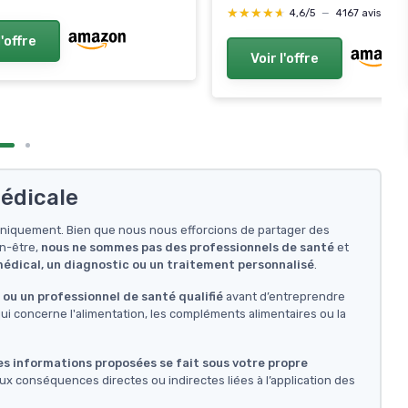
★★★★★
★★★★★
4,6/5
—
4167 avis
l'offre
Voir l'offre
édicale
f uniquement. Bien que nous nous efforcions de partager des
en-être,
nous ne sommes pas des professionnels de santé
et
 médical, un diagnostic ou un traitement personnalisé
.
ou un professionnel de santé qualifié
avant d’entreprendre
i concerne l'alimentation, les compléments alimentaires ou la
des informations proposées se fait sous votre propre
ux conséquences directes ou indirectes liées à l’application des