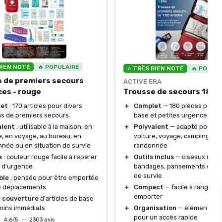
BIEN NOTÉ
🔥 POPULAIRE
⭐ TRÈS BIEN NOTÉ
🔥 POPUL
 de premiers secours
ACTIVE ERA
Trousse de secours 180 
ces - rouge
＋
Complet
— 180 pièces pour 
et
: 170 articles pour divers
base et petites urgences
s de premiers secours
＋
Polyvalent
— adapté pour ma
alent
: utilisable à la maison, en
voiture, voyage, camping et
e, en voyage, au bureau, en
randonnée
née ou en situation de survie
＋
Outils inclus
— ciseaux médi
e
: couleur rouge facile à repérer
bandages, pansements et co
 d'urgence
de survie
ble
: pensée pour être emportée
＋
Compact
— facile à ranger et
e déplacements
emporter
 couverture
d'articles de base
＋
Organisation
— éléments r
oins immédiats
pour un accès rapide
★
★
4,6/5
—
2303 avis