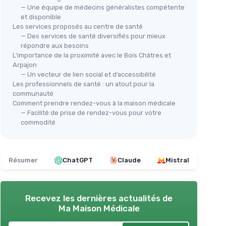
— Une équipe de médecins généralistes compétente
et disponible
Les services proposés au centre de santé
— Des services de santé diversifiés pour mieux
répondre aux besoins
L'importance de la proximité avec le Bois Châtres et
Arpajon
⭐ 
AIRE
— Un vecteur de lien social et d’accessibilité
Tro
Les professionnels de santé : un atout pour la
VEVOR
pièces
communauté
art
Fauteuil gériatrique inclinable 3
Comment prendre rendez-vous à la maison médicale
soins de
＋
positions mobile
— Facilité de prise de rendez-vous pour votre
commodité
＋
3 positions
d'inclinaison pour confort
ison,
et repositionnement
＋
＋
Mobile
grâce aux 4 roues, facilite les
déplacements
caux,
Résumer
ChatGPT
Claude
Mistral
＋
Siège rembourré
offrant un meilleur
uverture
＋
confort
＋
Plateau amovible
pratique pour repas
 à
Recevez les dernières actualités de
et soins
＋
Ma Maison Médicale
＋
Conçu pour usage médical
: hôpitaux,
egroupés
maisons de retraite, soins à domicile
＋