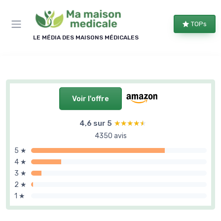
Panneau de gestion des cookies
TOPs
LE MÉDIA DES MAISONS MÉDICALES
Voir l'offre
4,6 sur 5
★★★★★
★★★★★
4350 avis
5 ★
4 ★
3 ★
2 ★
1 ★