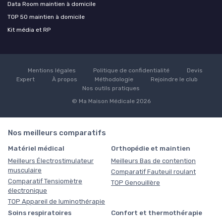
Data Room maintien à domicile
TOP 50 maintien à domicile
Kit média et RP
Mentions légales
Politique de confidentialité
Devis
Expert
À propos
Méthodologie
Rejoindre le club
Nos outils pratiques
© Ma Maison Médicale 2026
Nos meilleurs comparatifs
Matériel médical
Orthopédie et maintien
Meilleurs Électrostimulateur
Meilleurs Bas de contention
musculaire
Comparatif Fauteuil roulant
Comparatif Tensiomètre
TOP Genouillère
électronique
TOP Appareil de luminothérapie
Soins respiratoires
Confort et thermothérapie