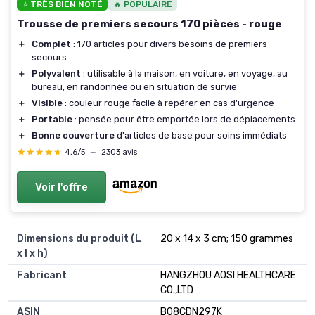
⭐ TRÈS BIEN NOTÉ
🔥 POPULAIRE
Trousse de premiers secours 170 pièces - rouge
＋
Complet
: 170 articles pour divers besoins de premiers
secours
＋
Polyvalent
: utilisable à la maison, en voiture, en voyage, au
bureau, en randonnée ou en situation de survie
＋
Visible
: couleur rouge facile à repérer en cas d'urgence
＋
Portable
: pensée pour être emportée lors de déplacements
＋
Bonne couverture
d'articles de base pour soins immédiats
★★★★★
★★★★★
4,6/5
—
2303 avis
Voir l'offre
Dimensions du produit (L
20 x 14 x 3 cm; 150 grammes
x l x h)
Fabricant
HANGZHOU AOSI HEALTHCARE
CO.,LTD
ASIN
B08CDN297K