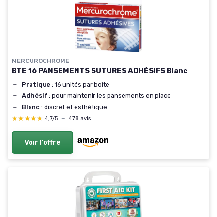
MERCUROCHROME
BTE 16 PANSEMENTS SUTURES ADHÉSIFS Blanc
＋
Pratique
: 16 unités par boîte
＋
Adhésif
: pour maintenir les pansements en place
＋
Blanc
: discret et esthétique
★★★★★
★★★★★
4,7/5
—
478 avis
Voir l'offre