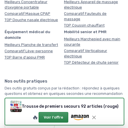
Meilleurs Concentrateur
Meilleurs Appareil de massage
d’oxygène portable
électrique
Comparatif Masque CPAP
Comparatif Fauteuils de
massage
TOP Douche nasale électrique
TOP Coussin chauffant
Équipement médical du
Mobilité senior et PMR
domicile
Meilleurs Marchepied avec main
courante
Meilleurs Planche de transfert
Comparatif Verticaliseur
Comparatif Lève-personne
électrique
TOP Barre d'appui PMR
TOP Détecteur de chute senior
Nos outils pratiques
Des outils gratuits conçus par la rédaction : répondez à quelques
questions et obtenez en quelques secondes une recommandation
vraiment personnalisée, sans inscription, servez-vous !
Trousse de premiers secours 92 articles (rouge)
🏠
🔥
Voir l'offre
Par où commencer ?