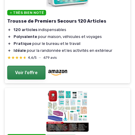
⭐ TRÈS BIEN NOTÉ
Trousse de Premiers Secours 120 Articles
＋
120 articles
indispensables
＋
Polyvalente
pour maison, véhicules et voyages
＋
Pratique
pour le bureau et le travail
＋
Idéale
pour la randonnée et les activités en extérieur
★★★★★
★★★★★
4,6/5
—
679 avis
Voir l'offre