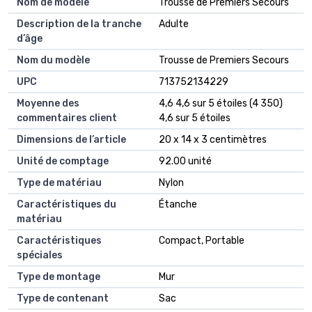
Nom de modèle
Trousse de Premiers Secours
Description de la tranche
Adulte
d’âge
Nom du modèle
Trousse de Premiers Secours
UPC
713752134229
Moyenne des
4,6 4,6 sur 5 étoiles (4 350)
commentaires client
4,6 sur 5 étoiles
Dimensions de l’article
20 x 14 x 3 centimètres
Unité de comptage
92.00 unité
Type de matériau
Nylon
Caractéristiques du
Étanche
matériau
Caractéristiques
Compact, Portable
spéciales
Type de montage
Mur
Type de contenant
Sac