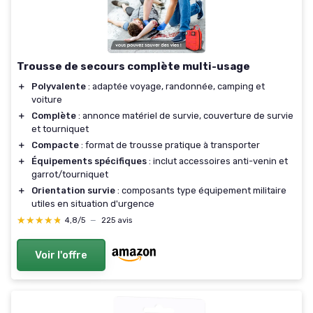
Trousse de secours complète multi-usage
＋
Polyvalente
: adaptée voyage, randonnée, camping et
voiture
＋
Complète
: annonce matériel de survie, couverture de survie
et tourniquet
＋
Compacte
: format de trousse pratique à transporter
＋
Équipements spécifiques
: inclut accessoires anti-venin et
garrot/tourniquet
＋
Orientation survie
: composants type équipement militaire
utiles en situation d'urgence
★★★★★
★★★★★
4,8/5
—
225 avis
Voir l'offre