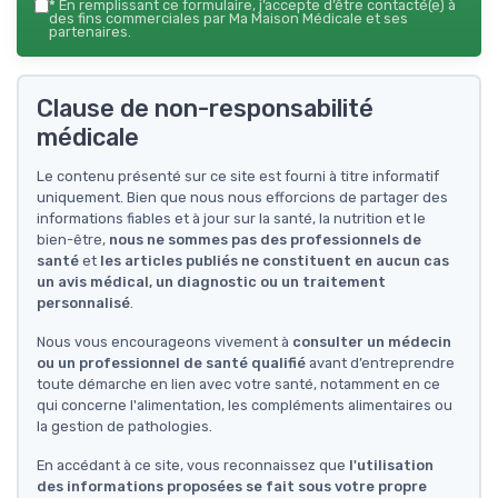
*
En remplissant ce formulaire, j’accepte d’être contacté(e) à
des fins commerciales par Ma Maison Médicale et ses
partenaires.
Clause de non-responsabilité
médicale
Le contenu présenté sur ce site est fourni à titre informatif
uniquement. Bien que nous nous efforcions de partager des
informations fiables et à jour sur la santé, la nutrition et le
bien-être,
nous ne sommes pas des professionnels de
santé
et
les articles publiés ne constituent en aucun cas
un avis médical, un diagnostic ou un traitement
personnalisé
.
Nous vous encourageons vivement à
consulter un médecin
ou un professionnel de santé qualifié
avant d’entreprendre
toute démarche en lien avec votre santé, notamment en ce
qui concerne l'alimentation, les compléments alimentaires ou
la gestion de pathologies.
En accédant à ce site, vous reconnaissez que
l'utilisation
des informations proposées se fait sous votre propre