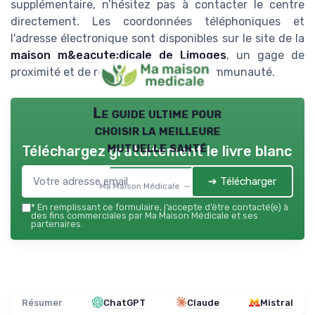
supplémentaire, n’hésitez pas à contacter le centre
directement. Les coordonnées téléphoniques et
l'adresse électronique sont disponibles sur le site de la
maison m&eacute;dicale de Limoges
, un gage de
proximité et de réactivité envers sa communauté.
Le guide ultime pour
choisir la meilleure
mutuelle santé
Téléchargez gratuitement le livre blanc
➔ Télécharger
Ma Maison Médicale — 2026
*
En remplissant ce formulaire, j’accepte d’être contacté(e) à
des fins commerciales par Ma Maison Médicale et ses
partenaires.
Résumer
ChatGPT
Claude
Mistral