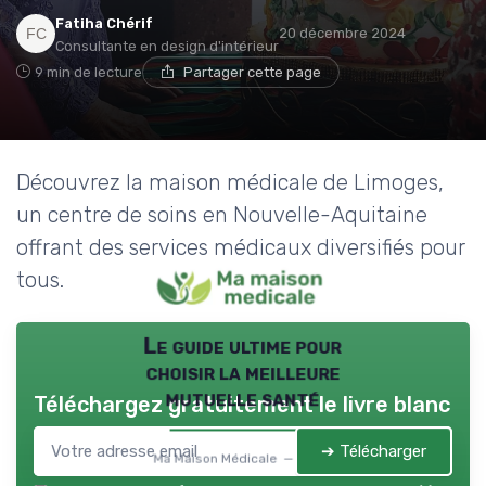
Fatiha Chérif
20 décembre 2024
Consultante en design d'intérieur
9 min de lecture
Partager cette page
Découvrez la maison médicale de Limoges,
un centre de soins en Nouvelle-Aquitaine
offrant des services médicaux diversifiés pour
tous.
Le guide ultime pour
choisir la meilleure
mutuelle santé
Téléchargez gratuitement le livre blanc
➔ Télécharger
Ma Maison Médicale — 2026