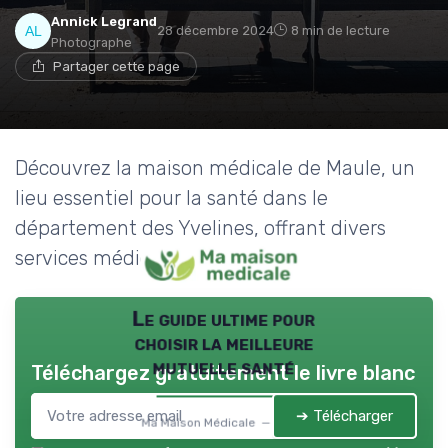
→ Je rejoins le club
Annick Legrand
28 décembre 2024
8 min de lecture
Photographe
Partager cette page
* En rejoignant le club, j'accepte de recevoir les emails
de Ma Maison Médicale et les offres de ses
partenaires.
Découvrez la maison médicale de Maule, un
lieu essentiel pour la santé dans le
département des Yvelines, offrant divers
services médicaux.
Le guide ultime pour
choisir la meilleure
mutuelle santé
Téléchargez gratuitement le livre blanc
➔ Télécharger
Ma Maison Médicale — 2026