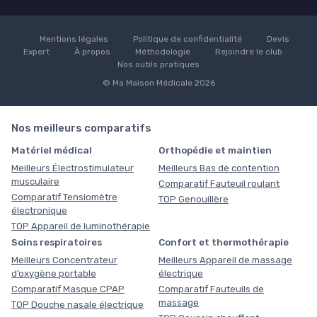
Mentions légales
Politique de confidentialité
Devis
Expert
À propos
Méthodologie
Rejoindre le club
Nos outils pratiques
© Ma Maison Médicale 2026
Nos meilleurs comparatifs
Matériel médical
Orthopédie et maintien
Meilleurs Électrostimulateur
Meilleurs Bas de contention
musculaire
Comparatif Fauteuil roulant
Comparatif Tensiomètre
TOP Genouillère
électronique
TOP Appareil de luminothérapie
Soins respiratoires
Confort et thermothérapie
Meilleurs Concentrateur
Meilleurs Appareil de massage
d’oxygène portable
électrique
Comparatif Masque CPAP
Comparatif Fauteuils de
massage
TOP Douche nasale électrique