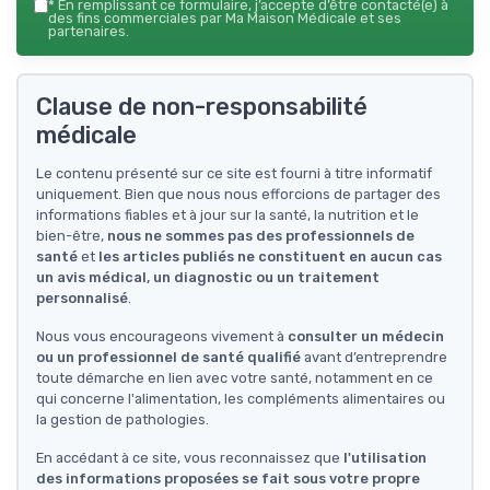
*
En remplissant ce formulaire, j’accepte d’être contacté(e) à
des fins commerciales par Ma Maison Médicale et ses
partenaires.
Clause de non-responsabilité
médicale
Le contenu présenté sur ce site est fourni à titre informatif
uniquement. Bien que nous nous efforcions de partager des
informations fiables et à jour sur la santé, la nutrition et le
bien-être,
nous ne sommes pas des professionnels de
santé
et
les articles publiés ne constituent en aucun cas
un avis médical, un diagnostic ou un traitement
personnalisé
.
Nous vous encourageons vivement à
consulter un médecin
ou un professionnel de santé qualifié
avant d’entreprendre
toute démarche en lien avec votre santé, notamment en ce
qui concerne l'alimentation, les compléments alimentaires ou
la gestion de pathologies.
En accédant à ce site, vous reconnaissez que
l'utilisation
des informations proposées se fait sous votre propre