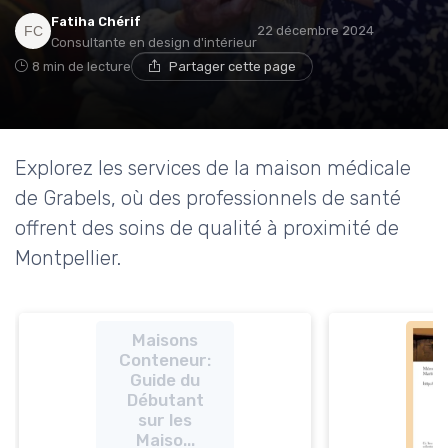
→ Je rejoins le club
Fatiha Chérif
22 décembre 2024
Consultante en design d'intérieur
* En rejoignant le club, j'accepte de recevoir les emails
8 min de lecture
Partager cette page
de Ma Maison Médicale et les offres de ses
partenaires.
Non merci, peut-être plus tard
Explorez les services de la maison médicale
de Grabels, où des professionnels de santé
offrent des soins de qualité à proximité de
Montpellier.
Maisons
Conteneur:
Guide du
Débutant
sur les
Maiso...