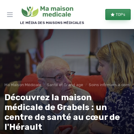
Panneau de gestion des cookies
×
TOPs
REJOIGNEZ LE CLUB
LE MÉDIA DES MAISONS MÉDICALES
Bien équipé, bien chez soi !
Les membres du club reçoivent nos comparatifs
d'équipements, les évolutions des aides
financières et nos conseils d'aménagement, une à
deux fois par semaine.
Comparatifs
Aides & droits
Ma Maison Médicale
Santé et Grand age
Soins infirmiers à domici
Bons plans
Conseils
Découvrez la maison
médicale de Grabels : un
centre de santé au cœur de
l'Hérault