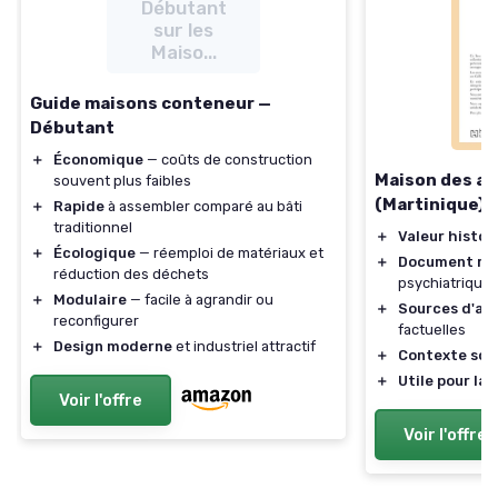
Débutant
sur les
Maiso...
Guide maisons conteneur —
Débutant
＋
Économique
— coûts de construction
Maison des al
souvent plus faibles
(Martinique)
＋
Rapide
à assembler comparé au bâti
traditionnel
＋
Valeur histor
＋
Écologique
— réemploi de matériaux et
＋
Document ra
réduction des déchets
psychiatrique
＋
Modulaire
— facile à agrandir ou
＋
Sources d'ar
reconfigurer
factuelles
＋
Design moderne
et industriel attractif
＋
Contexte soc
＋
Utile pour la
Voir l'offre
Voir l'offre