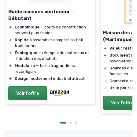
Guide maisons conteneur —
Débutant
＋
Économique
— coûts de construction
Maison des al
souvent plus faibles
(Martinique)
＋
Rapide
à assembler comparé au bâti
traditionnel
＋
Valeur histor
＋
Écologique
— réemploi de matériaux et
＋
Document ra
réduction des déchets
psychiatrique
＋
Modulaire
— facile à agrandir ou
＋
Sources d'ar
reconfigurer
factuelles
＋
Design moderne
et industriel attractif
＋
Contexte soc
＋
Utile pour la
Voir l'offre
Voir l'offre