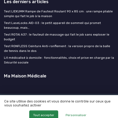
Les derniers articles
Test LIEKUMM Rampe de Fauteuil Roulant 90 x 85 cm : une rampe pliable
simple qui fait le job à la maison
Test LaseLocks AID-03 : le petit appareil de sommeil qui promet
beaucoup, mais…
Test ROTAI A37 : le fauteuil de massage qui fait le job sans exploser le
budget
Test RONFLESS Ceinture Anti-ronflement : la version propre de la balle
de tennis dans le dos
Lit médicalisé à domicile : fonctionnalités, choix et prise en charge par la
Sécurité sociale
Ma Maison Médicale
Ce site utilise des cookies et vous donne le contrôle sur ceux que
Mentions légales
Politique de confidentialité
Devis
vous souhaitez activer
Expert
© Ma Maison Médicale 2026
Tout accepter
Personnaliser