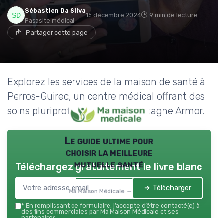
Sébastien Da Silva
15 décembre 2024
9 min de lecture
Pasasite médical
Partager cette page
Explorez les services de la maison de santé à
Perros-Guirec, un centre médical offrant des
soins pluriprofessionnels en Bretagne Armor.
Le guide ultime pour
choisir la meilleure
mutuelle santé
Téléchargez gratuitement le livre blanc
➔ Télécharger
Ma Maison Médicale — 2026
*
En remplissant ce formulaire, j’accepte d’être contacté(e) à
des fins commerciales par Ma Maison Médicale et ses
partenaires.