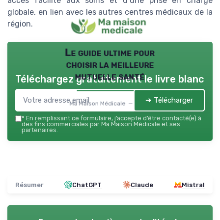
accès facilité aux soins et d’une prise en charge
globale, en lien avec les autres centres médicaux de la
région.
Le guide ultime pour
choisir la meilleure
mutuelle santé
Téléchargez gratuitement le livre blanc
➔ Télécharger
Ma Maison Médicale — 2026
*
En remplissant ce formulaire, j’accepte d’être contacté(e) à
des fins commerciales par Ma Maison Médicale et ses
partenaires.
Résumer
ChatGPT
Claude
Mistral