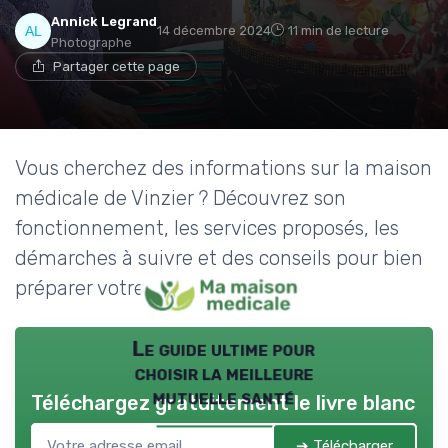
Annick Legrand
14 décembre 2024
11 min de lecture
Photographe
Partager cette page
Vous cherchez des informations sur la maison
médicale de Vinzier ? Découvrez son
fonctionnement, les services proposés, les
démarches à suivre et des conseils pour bien
préparer votre visite.
Le guide ultime pour
choisir la meilleure
mutuelle santé
Téléchargez gratuitement le livre blanc
➔ Télécharger