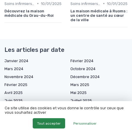
•
•
Soins infirmiers à domicile
10/01/2025
Soins infirmiers à domicile
10/01/2025
Découvrez la maison
La maison médicale à Ruoms :
médicale du Grau-du-Roi
un centre de santé au cœur
de la ville
Les articles par date
Janvier 2024
Février 2024
Mars 2024
Octobre 2024
Novembre 2024
Décembre 2024
Février 2025
Mars 2025
Avril 2025
Mai 2025
Juin 2025
Juillet 2025
Ce site utilise des cookies et vous donne le contrôle sur ceux que
Août 2025
Septembre 2025
vous souhaitez activer
Octobre 2025
Novembre 2025
Tout accepter
Personnaliser
Décembre 2025
Janvier 2026