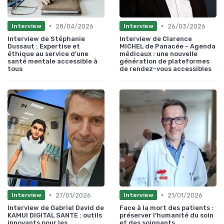
•
•
28/04/2026
26/03/2026
Interview
Interview
Interview de Stéphanie
Interview de Clarence
Dussaut : Expertise et
MICHEL de Panacée - Agenda
éthique au service d’une
médicaux : une nouvelle
santé mentale accessible à
génération de plateformes
tous
de rendez-vous accessibles
•
•
27/01/2026
21/01/2026
Interview
Interview
Interview de Gabriel David de
Face à la mort des patients :
KAMUI DIGITAL SANTE : outils
préserver l’humanité du soin
innovants pour les
et des soignants