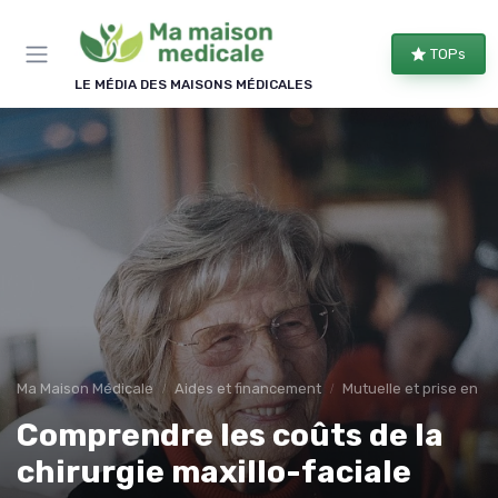
Panneau de gestion des cookies
×
TOPs
REJOIGNEZ LE CLUB
LE MÉDIA DES MAISONS MÉDICALES
Bien équipé, bien chez soi !
Les membres du club reçoivent nos comparatifs
d'équipements, les évolutions des aides
financières et nos conseils d'aménagement, une à
deux fois par semaine.
Comparatifs
Aides & droits
Bons plans
Conseils
Ma Maison Médicale
Aides et financement
Mutuelle et prise en c
Comprendre les coûts de la
chirurgie maxillo-faciale