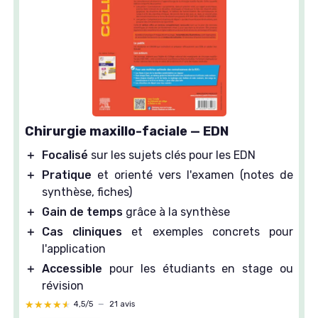
Chirurgie maxillo-faciale — EDN
＋
Focalisé
sur les sujets clés pour les EDN
＋
Pratique
et orienté vers l'examen (notes de
synthèse, fiches)
＋
Gain de temps
grâce à la synthèse
＋
Cas cliniques
et exemples concrets pour
l'application
＋
Accessible
pour les étudiants en stage ou
révision
★★★★★
★★★★★
4,5/5
—
21 avis