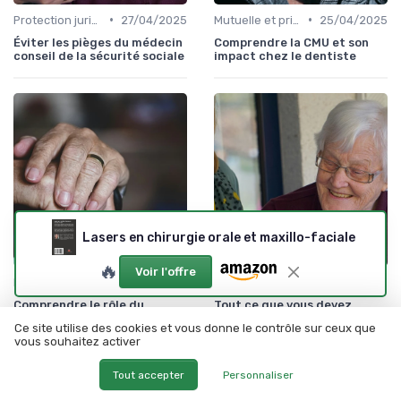
•
•
Protection juridique
27/04/2025
Mutuelle et prise en charge
25/04/2025
Éviter les pièges du médecin
Comprendre la CMU et son
conseil de la sécurité sociale
impact chez le dentiste
Lasers en chirurgie orale et maxillo-faciale
🔥
Voir l'offre
•
•
Mutuelle et prise en charge
12/06/2025
APA et aides départementales
20/12/2025
Comprendre le rôle du
Tout ce que vous devez
cachet médical dans les
savoir sur les résidences
Ce site utilise des cookies et vous donne le contrôle sur ceux que
centres de santé
pour seniors en France
vous souhaitez activer
Tout accepter
Personnaliser