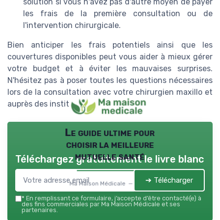
solution si vous n'avez pas d'autre moyen de payer
les frais de la première consultation ou de
l'intervention chirurgicale.
Bien anticiper les frais potentiels ainsi que les
couvertures disponibles peut vous aider à mieux gérer
votre budget et à éviter les mauvaises surprises.
N'hésitez pas à poser toutes les questions nécessaires
lors de la consultation avec votre chirurgien maxillo et
auprès des institutions concernées.
Le guide ultime pour
choisir la meilleure
mutuelle santé
Téléchargez gratuitement le livre blanc
➔ Télécharger
Ma Maison Médicale — 2026
*
En remplissant ce formulaire, j’accepte d’être contacté(e) à
des fins commerciales par Ma Maison Médicale et ses
partenaires.