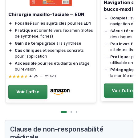
Navigation ch
bucco‑maxillo
Chirurgie maxillo-faciale — EDN
＋
Complet
: syn
＋
Focalisé
sur les sujets clés pour les EDN
navigation dis
＋
Pratique
et orienté vers l'examen (notes
＋
Sécurité
: met
de synthèse, fiches)
des risques op
＋
Gain de temps
grâce à la synthèse
＋
Peu invasif
: 
atteintes tissu
＋
Cas cliniques
et exemples concrets
pour l'application
＋
Pratique
: pro
utilisable en s
＋
Accessible
pour les étudiants en stage
ou révision
＋
Pédagogique
la montée en
★★★★★
★★★★★
4,5/5
—
21 avis
Voir l'offre
Voir l'offre
Clause de non-responsabilité
médicale