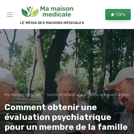
Panneau de gestion des cookies
TOPs
LE MÉDIA DES MAISONS MÉDICALES
Ma Maison Médicale
Santé et Grand age
Soins infirmiers à domici
Comment obtenir une
évaluation psychiatrique
pour un membre de la famille