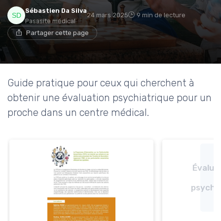
Sébastien Da Silva
24 mars 2025
9 min de lecture
Pasasite médical
Partager cette page
Guide pratique pour ceux qui cherchent à
obtenir une évaluation psychiatrique pour un
proche dans un centre médical.
Évaluer
psychop