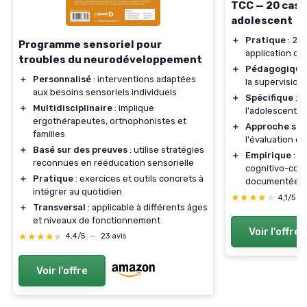
TCC — 20 cas 
adolescent
＋
Pratique
: 20
Programme sensoriel pour
application dir
troubles du neurodéveloppement
＋
Pédagogique
＋
Personnalisé
: interventions adaptées
la supervision
aux besoins sensoriels individuels
＋
Spécifique
: c
＋
Multidisciplinaire
: implique
l'adolescent
ergothérapeutes, orthophonistes et
＋
Approche str
familles
l'évaluation et
＋
Basé sur des preuves
: utilise stratégies
＋
Empirique
: f
reconnues en rééducation sensorielle
cognitivo-com
＋
Pratique
: exercices et outils concrets à
documentée
intégrer au quotidien
★★★★★
★★★★★
4,1/5
—
＋
Transversal
: applicable à différents âges
et niveaux de fonctionnement
Voir l'offre
★★★★★
★★★★★
4,4/5
—
23 avis
Voir l'offre