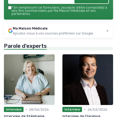
*
En remplissant ce formulaire, j’accepte d’être contacté(e) à
des fins commerciales par Ma Maison Médicale et ses
partenaires.
Ma Maison Médicale
Ajoutez-nous à vos sources préférées sur Google
Parole d'experts
•
•
28/04/2026
26/03/2026
Interview
Interview
Interview de Stéphanie
Interview de Clarence