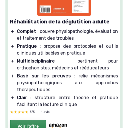
Réhabilitation de la déglutition adulte
＋
Complet
: couvre physiopathologie, évaluation
et traitement des troubles
＋
Pratique
: propose des protocoles et outils
cliniques utilisables en pratique
＋
Multidisciplinaire
: pertinent pour
orthophonistes, médecins et rééducateurs
＋
Basé sur les preuves
: relie mécanismes
physiopathologiques aux approches
thérapeutiques
＋
Clair
: structure entre théorie et pratique
facilitant la lecture clinique
★★★★★
★★★★★
5/5
—
1 avis
Voir l'offre