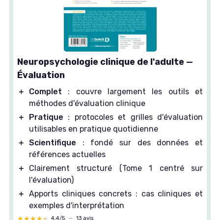
Neuropsychologie clinique de l'adulte —
Évaluation
＋
Complet
: couvre largement les outils et
méthodes d'évaluation clinique
＋
Pratique
: protocoles et grilles d'évaluation
utilisables en pratique quotidienne
＋
Scientifique
: fondé sur des données et
références actuelles
＋
Clairement structuré (Tome 1 centré sur
l'évaluation)
＋
Apports cliniques concrets : cas cliniques et
exemples d'interprétation
★★★★★
★★★★★
4,4/5
—
13 avis