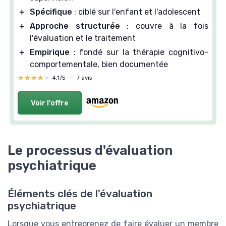
＋
Spécifique
: ciblé sur l'enfant et l'adolescent
＋
Approche structurée
: couvre à la fois
l'évaluation et le traitement
＋
Empirique
: fondé sur la thérapie cognitivo-
comportementale, bien documentée
★★★★★
★★★★★
4,1/5
—
7 avis
Voir l'offre
Le processus d'évaluation
psychiatrique
Éléments clés de l'évaluation
psychiatrique
Lorsque vous entreprenez de faire évaluer un membre