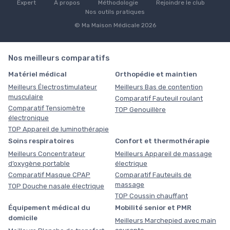
Expert
À propos
Méthodologie
Rejoindre le club
Nos outils pratiques
© Ma Maison Médicale 2026
Nos meilleurs comparatifs
Matériel médical
Orthopédie et maintien
Meilleurs Électrostimulateur
Meilleurs Bas de contention
musculaire
Comparatif Fauteuil roulant
Comparatif Tensiomètre
TOP Genouillère
électronique
TOP Appareil de luminothérapie
Soins respiratoires
Confort et thermothérapie
Meilleurs Concentrateur
Meilleurs Appareil de massage
d’oxygène portable
électrique
Comparatif Masque CPAP
Comparatif Fauteuils de
massage
TOP Douche nasale électrique
TOP Coussin chauffant
Équipement médical du
Mobilité senior et PMR
domicile
Meilleurs Marchepied avec main