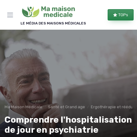
Panneau de gestion des cookies
×
TOPs
REJOIGNEZ LE CLUB
LE MÉDIA DES MAISONS MÉDICALES
Bien équipé, bien chez soi !
Les membres du club reçoivent nos comparatifs
d'équipements, les évolutions des aides
financières et nos conseils d'aménagement, une à
deux fois par semaine.
Comparatifs
Aides & droits
Bons plans
Conseils
Ma Maison Médicale
Santé et Grand age
Ergothérapie et rééduca
Comprendre l'hospitalisation
de jour en psychiatrie