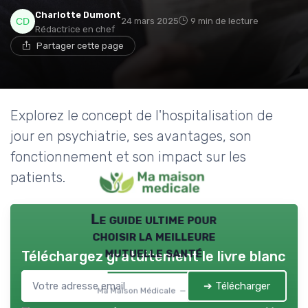
→ Je rejoins le club
Charlotte Dumont
24 mars 2025
9 min de lecture
Rédactrice en chef
* En rejoignant le club, j'accepte de recevoir les emails
Partager cette page
de Ma Maison Médicale et les offres de ses
partenaires.
Non merci, peut-être plus tard
Explorez le concept de l'hospitalisation de
jour en psychiatrie, ses avantages, son
fonctionnement et son impact sur les
patients.
Le guide ultime pour
choisir la meilleure
mutuelle santé
Téléchargez gratuitement le livre blanc
➔ Télécharger
Ma Maison Médicale — 2026