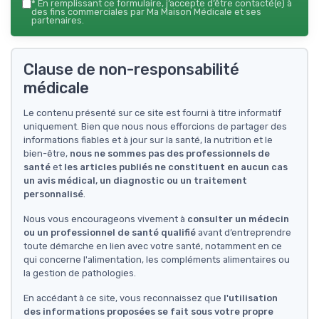
*
En remplissant ce formulaire, j’accepte d’être contacté(e) à
des fins commerciales par Ma Maison Médicale et ses
partenaires.
Clause de non-responsabilité
médicale
Le contenu présenté sur ce site est fourni à titre informatif
uniquement. Bien que nous nous efforcions de partager des
informations fiables et à jour sur la santé, la nutrition et le
bien-être,
nous ne sommes pas des professionnels de
santé
et
les articles publiés ne constituent en aucun cas
un avis médical, un diagnostic ou un traitement
personnalisé
.
Nous vous encourageons vivement à
consulter un médecin
ou un professionnel de santé qualifié
avant d’entreprendre
toute démarche en lien avec votre santé, notamment en ce
qui concerne l'alimentation, les compléments alimentaires ou
la gestion de pathologies.
En accédant à ce site, vous reconnaissez que
l'utilisation
des informations proposées se fait sous votre propre