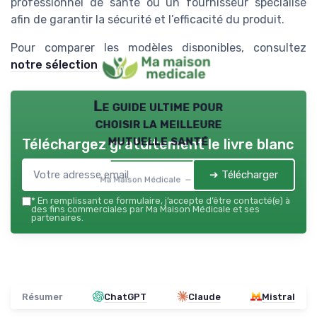
professionnel de santé ou un fournisseur spécialisé
afin de garantir la sécurité et l’efficacité du produit.
Pour comparer les modèles disponibles, consultez
notre sélection fauteuil roulant
.
Le guide ultime pour
choisir la meilleure
mutuelle santé
Téléchargez gratuitement le livre blanc
➔ Télécharger
Ma Maison Médicale — 2026
*
En remplissant ce formulaire, j’accepte d’être contacté(e) à
des fins commerciales par Ma Maison Médicale et ses
partenaires.
Résumer
ChatGPT
Claude
Mistral