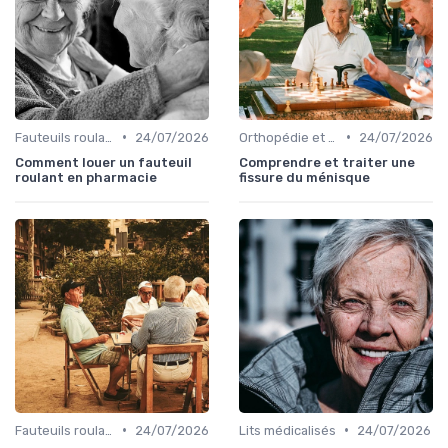
•
•
Fauteuils roulants et mobilité
24/07/2026
Orthopédie et maintien
24/07/2026
Comment louer un fauteuil
Comprendre et traiter une
roulant en pharmacie
fissure du ménisque
•
•
Fauteuils roulants et mobilité
24/07/2026
Lits médicalisés
24/07/2026