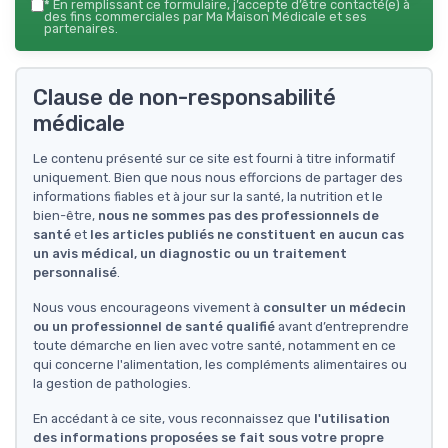
*
En remplissant ce formulaire, j’accepte d’être contacté(e) à
des fins commerciales par Ma Maison Médicale et ses
partenaires.
Clause de non-responsabilité
médicale
Le contenu présenté sur ce site est fourni à titre informatif
uniquement. Bien que nous nous efforcions de partager des
informations fiables et à jour sur la santé, la nutrition et le
bien-être,
nous ne sommes pas des professionnels de
santé
et
les articles publiés ne constituent en aucun cas
un avis médical, un diagnostic ou un traitement
personnalisé
.
Nous vous encourageons vivement à
consulter un médecin
ou un professionnel de santé qualifié
avant d’entreprendre
toute démarche en lien avec votre santé, notamment en ce
qui concerne l'alimentation, les compléments alimentaires ou
la gestion de pathologies.
En accédant à ce site, vous reconnaissez que
l'utilisation
des informations proposées se fait sous votre propre