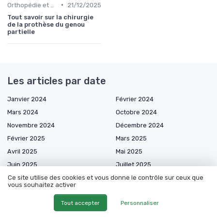
•
Orthopédie et maintien
21/12/2025
Tout savoir sur la chirurgie
de la prothèse du genou
partielle
Les articles par date
Janvier 2024
Février 2024
Mars 2024
Octobre 2024
Novembre 2024
Décembre 2024
Février 2025
Mars 2025
Avril 2025
Mai 2025
Juin 2025
Juillet 2025
Août 2025
Septembre 2025
Ce site utilise des cookies et vous donne le contrôle sur ceux que
vous souhaitez activer
Octobre 2025
Novembre 2025
Tout accepter
Personnaliser
Décembre 2025
Janvier 2026
Février 2026
Mars 2026