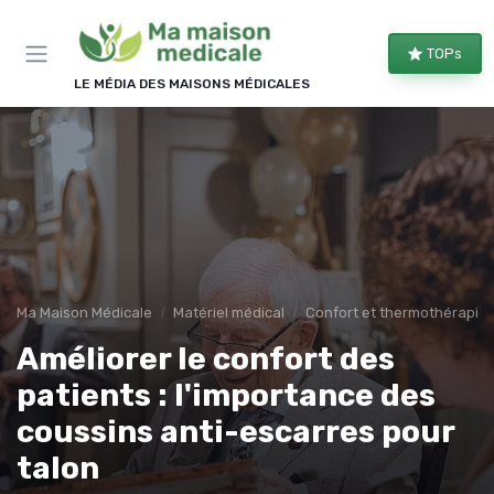
Panneau de gestion des cookies
×
TOPs
REJOIGNEZ LE CLUB
LE MÉDIA DES MAISONS MÉDICALES
Bien équipé, bien chez soi !
Les membres du club reçoivent nos comparatifs
d'équipements, les évolutions des aides
financières et nos conseils d'aménagement, une à
deux fois par semaine.
Comparatifs
Aides & droits
Ma Maison Médicale
Matériel médical
Confort et thermothérapie
Améliorer le confort des
Bons plans
Conseils
patients : l'importance des
coussins anti-escarres pour
talon