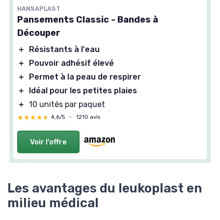
HANSAPLAST
Pansements Classic - Bandes à
Découper
＋
Résistants à l'eau
＋
Pouvoir adhésif élevé
＋
Permet à la peau de respirer
＋
Idéal pour les petites plaies
＋
10 unités par paquet
★★★★★
★★★★★
4,6/5
—
1210 avis
Voir l'offre
Les avantages du leukoplast en
milieu médical