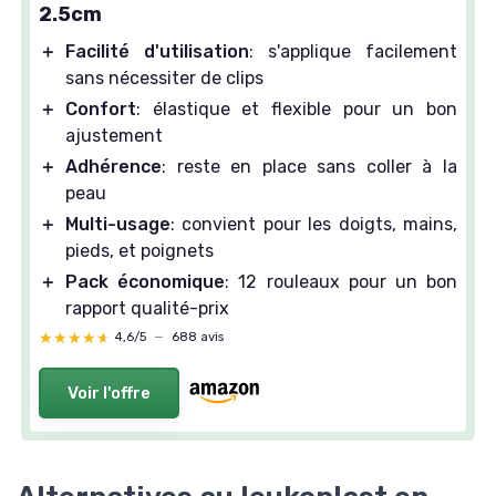
2.5cm
＋
Facilité d'utilisation
: s'applique facilement
sans nécessiter de clips
＋
Confort
: élastique et flexible pour un bon
ajustement
＋
Adhérence
: reste en place sans coller à la
peau
＋
Multi-usage
: convient pour les doigts, mains,
pieds, et poignets
＋
Pack économique
: 12 rouleaux pour un bon
rapport qualité-prix
★★★★★
★★★★★
4,6/5
—
688 avis
Voir l'offre