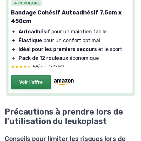
🔥 POPULAIRE
Bandage Cohésif Autoadhésif 7.5cm x
450cm
＋
Autoadhésif
pour un maintien facile
＋
Élastique
pour un confort optimal
＋
Idéal pour les premiers secours
et le sport
＋
Pack de 12 rouleaux
économique
★★★★★
★★★★★
4,4/5
—
1295 avis
Voir l'offre
Précautions à prendre lors de
l’utilisation du leukoplast
Conseils pour limiter les risques lors de