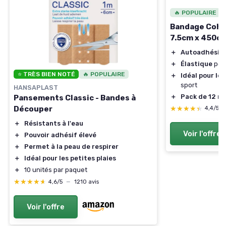
🔥 POPULAIRE
Bandage Cohé
7.5cm x 450c
＋
Autoadhésif
＋
Élastique
pour
⭐ TRÈS BIEN NOTÉ
🔥 POPULAIRE
＋
Idéal pour le
sport
HANSAPLAST
＋
Pack de 12 ro
Pansements Classic - Bandes à
★★★★★
★★★★★
Découper
4,4/5
＋
Résistants à l'eau
Voir l'offre
＋
Pouvoir adhésif élevé
＋
Permet à la peau de respirer
＋
Idéal pour les petites plaies
＋
10 unités par paquet
★★★★★
★★★★★
4,6/5
—
1210 avis
Voir l'offre