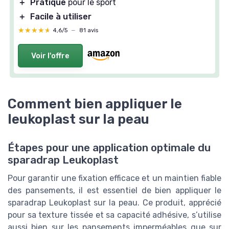
＋
Pratique
pour le sport
＋
Facile à utiliser
★★★★★
★★★★★
4,6/5
—
81 avis
Voir l'offre
Comment bien appliquer le
leukoplast sur la peau
Étapes pour une application optimale du
sparadrap Leukoplast
Pour garantir une fixation efficace et un maintien fiable
des pansements, il est essentiel de bien appliquer le
sparadrap Leukoplast sur la peau. Ce produit, apprécié
pour sa texture tissée et sa capacité adhésive, s’utilise
aussi bien sur les pansements imperméables que sur