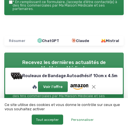
*
En remplissant ce formulaire, j’accepte d’être contacté(e) à
des fins commerciales par Ma Maison Médicale et ses
partenaires.
Résumer
ChatGPT
Claude
Mistral
Recevez les dernières actualités de
Ma Maison Médicale
Rouleaux de Bandage Autoadhésif 10cm x 4.5m
➔ Je m'inscris
🔥
Voir l'offre
*
En remplissant ce formulaire, j’accepte d’être contacté(e) à
des fins commerciales par Ma Maison Médicale et ses
partenaires.
Ce site utilise des cookies et vous donne le contrôle sur ceux que
vous souhaitez activer
Ma Maison Médicale
Tout accepter
Personnaliser
Ajoutez-nous à vos sources préférées sur Google