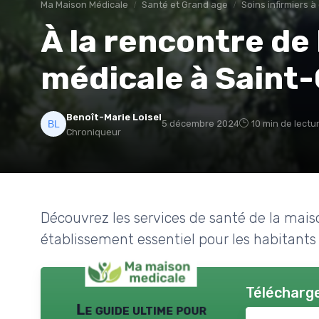
Ma Maison Médicale
Santé et Grand age
Soins infirmiers à
À la rencontre de
médicale à Sain
Benoît-Marie Loisel
5 décembre 2024
10 min de lectu
Chroniqueur
Découvrez les services de santé de la ma
établissement essentiel pour les habitants 
Télécharge
Le guide ultime pour