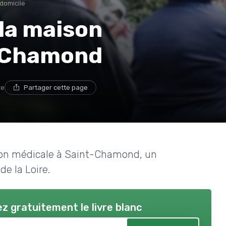
 domicile
 la maison
t-Chamond
re
Partager cette page
ison médicale à Saint-Chamond, un
de la Loire.
z gratuitement le livre blanc