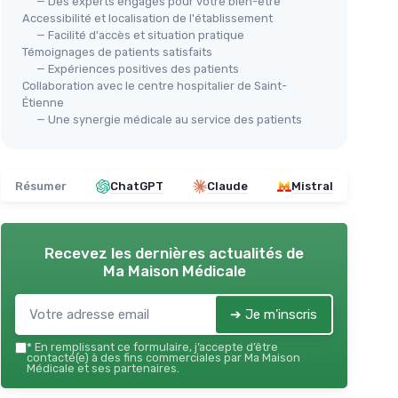
— Des experts engagés pour votre bien-être
Accessibilité et localisation de l'établissement
— Facilité d'accès et situation pratique
Témoignages de patients satisfaits
— Expériences positives des patients
Collaboration avec le centre hospitalier de Saint-
Étienne
— Une synergie médicale au service des patients
Résumer
ChatGPT
Claude
Mistral
Recevez les dernières actualités de
Ma Maison Médicale
➔ Je m'inscris
*
En remplissant ce formulaire, j’accepte d’être
contacté(e) à des fins commerciales par Ma Maison
Médicale et ses partenaires.