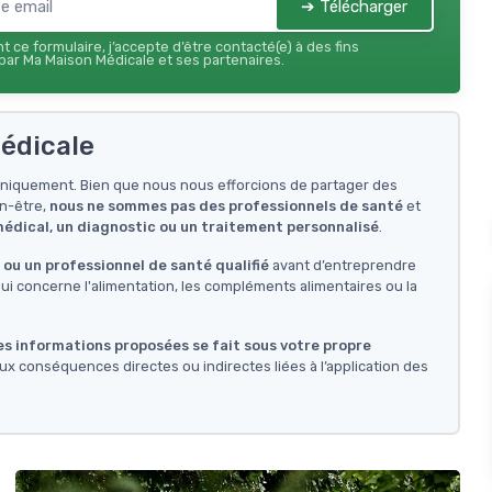
➔ Télécharger
 ce formulaire, j’accepte d’être contacté(e) à des fins
ar Ma Maison Médicale et ses partenaires.
édicale
f uniquement. Bien que nous nous efforcions de partager des
en-être,
nous ne sommes pas des professionnels de santé
et
 médical, un diagnostic ou un traitement personnalisé
.
ou un professionnel de santé qualifié
avant d’entreprendre
i concerne l'alimentation, les compléments alimentaires ou la
des informations proposées se fait sous votre propre
ux conséquences directes ou indirectes liées à l’application des