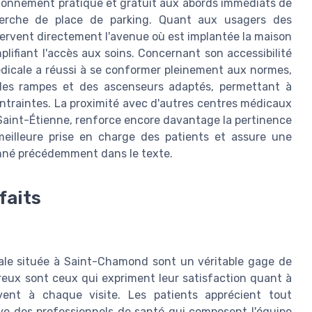
tionnement pratique et gratuit aux abords immédiats de
echerche de place de parking. Quant aux usagers des
ervent directement l'avenue où est implantée la maison
plifiant l'accès aux soins. Concernant son accessibilité
édicale a réussi à se conformer pleinement aux normes,
es rampes et des ascenseurs adaptés, permettant à
ntraintes. La proximité avec d'autres centres médicaux
 Saint-Étienne, renforce encore davantage la pertinence
meilleure prise en charge des patients et assure une
nné précédemment dans le texte.
faits
ale située à Saint-Chamond sont un véritable gage de
reux sont ceux qui expriment leur satisfaction quant à
oivent à chaque visite. Les patients apprécient tout
tive des professionnels de santé qui composent l'équipe