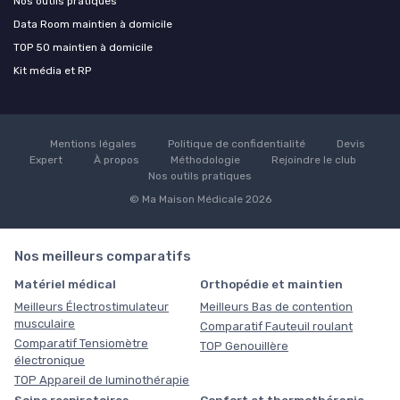
Nos outils pratiques
Data Room maintien à domicile
TOP 50 maintien à domicile
Kit média et RP
Mentions légales
Politique de confidentialité
Devis
Expert
À propos
Méthodologie
Rejoindre le club
Nos outils pratiques
© Ma Maison Médicale 2026
Nos meilleurs comparatifs
Matériel médical
Orthopédie et maintien
Meilleurs Électrostimulateur
Meilleurs Bas de contention
musculaire
Comparatif Fauteuil roulant
Comparatif Tensiomètre
TOP Genouillère
électronique
TOP Appareil de luminothérapie
Soins respiratoires
Confort et thermothérapie