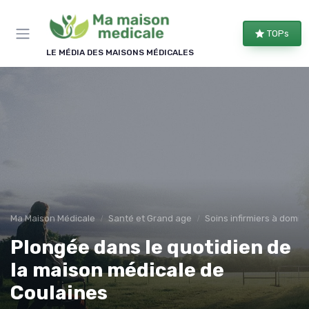
Panneau de gestion des cookies
×
TOPs
REJOIGNEZ LE CLUB
LE MÉDIA DES MAISONS MÉDICALES
Bien équipé, bien chez soi !
Les membres du club reçoivent nos comparatifs
d'équipements, les évolutions des aides
financières et nos conseils d'aménagement, une à
deux fois par semaine.
Comparatifs
Aides & droits
Ma Maison Médicale
Santé et Grand age
Soins infirmiers à domici
Bons plans
Conseils
Plongée dans le quotidien de
la maison médicale de
Coulaines