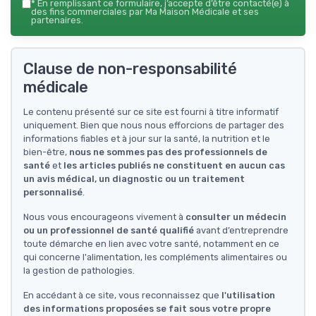
*
En remplissant ce formulaire, j’accepte d’être contacté(e) à
des fins commerciales par Ma Maison Médicale et ses
partenaires.
Clause de non-responsabilité
médicale
Le contenu présenté sur ce site est fourni à titre informatif
uniquement. Bien que nous nous efforcions de partager des
informations fiables et à jour sur la santé, la nutrition et le
bien-être,
nous ne sommes pas des professionnels de
santé
et
les articles publiés ne constituent en aucun cas
un avis médical, un diagnostic ou un traitement
personnalisé
.
Nous vous encourageons vivement à
consulter un médecin
ou un professionnel de santé qualifié
avant d’entreprendre
toute démarche en lien avec votre santé, notamment en ce
qui concerne l'alimentation, les compléments alimentaires ou
la gestion de pathologies.
En accédant à ce site, vous reconnaissez que
l'utilisation
des informations proposées se fait sous votre propre