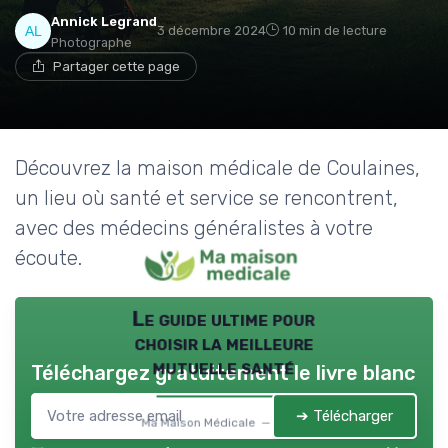
→ Je rejoins le club
Annick Legrand
3 décembre 2024
10 min de lecture
Photographe
* En rejoignant le club, j'accepte de recevoir les emails
Partager cette page
de Ma Maison Médicale et les offres de ses
partenaires.
Non merci, peut-être plus tard
Découvrez la maison médicale de Coulaines,
un lieu où santé et service se rencontrent,
avec des médecins généralistes à votre
écoute.
Le guide ultime pour
choisir la meilleure
mutuelle santé
Téléchargez gratuitement le livre blanc
➔ Télécharger
Ma Maison Médicale — 2026