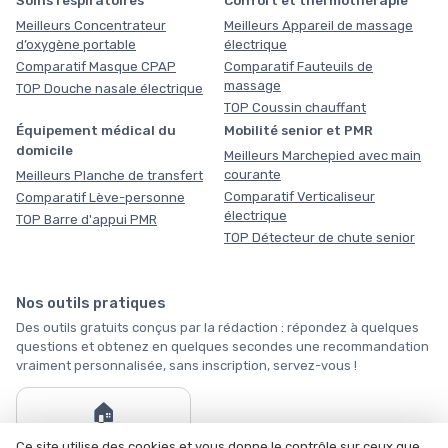
Meilleurs Concentrateur
Meilleurs Appareil de massage
d’oxygène portable
électrique
Comparatif Masque CPAP
Comparatif Fauteuils de
massage
TOP Douche nasale électrique
TOP Coussin chauffant
Équipement médical du
Mobilité senior et PMR
domicile
Meilleurs Marchepied avec main
courante
Meilleurs Planche de transfert
Comparatif Verticaliseur
Comparatif Lève-personne
électrique
TOP Barre d'appui PMR
TOP Détecteur de chute senior
Nos outils pratiques
Des outils gratuits conçus par la rédaction : répondez à quelques
questions et obtenez en quelques secondes une recommandation
vraiment personnalisée, sans inscription, servez-vous !
🏠
Par où commencer ?
Ce site utilise des cookies et vous donne le contrôle sur ceux que