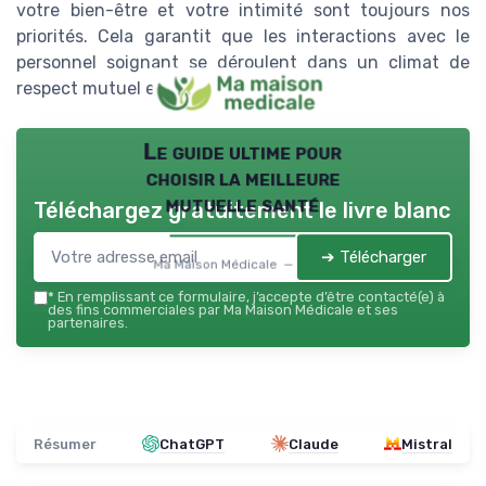
votre bien-être et votre intimité sont toujours nos
priorités. Cela garantit que les interactions avec le
personnel soignant se déroulent dans un climat de
respect mutuel et de dignité.
Le guide ultime pour
choisir la meilleure
mutuelle santé
Téléchargez gratuitement le livre blanc
➔ Télécharger
Ma Maison Médicale — 2026
*
En remplissant ce formulaire, j’accepte d’être contacté(e) à
des fins commerciales par Ma Maison Médicale et ses
partenaires.
Résumer
ChatGPT
Claude
Mistral