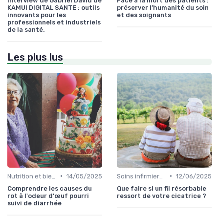
Interview de Gabriel David de
Face à la mort des patients :
KAMUI DIGITAL SANTE : outils
préserver l’humanité du soin
innovants pour les
et des soignants
professionnels et industriels
de la santé.
Les plus lus
•
•
Nutrition et bien-être
14/05/2025
Soins infirmiers à domicile
12/06/2025
Comprendre les causes du
Que faire si un fil résorbable
rot à l'odeur d'œuf pourri
ressort de votre cicatrice ?
suivi de diarrhée