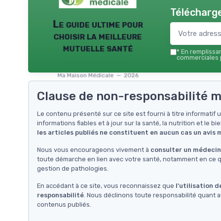
Télécharge
Le guide ultime pour
choisir la meilleure
mutuelle santé
*
En remplissant
commerciales p
Ma Maison Médicale — 2026
Clause de non-responsabilité m
Le contenu présenté sur ce site est fourni à titre informati
informations fiables et à jour sur la santé, la nutrition et le bi
les articles publiés ne constituent en aucun cas un avis
Nous vous encourageons vivement à
consulter un médecin 
toute démarche en lien avec votre santé, notamment en ce qu
gestion de pathologies.
En accédant à ce site, vous reconnaissez que
l'utilisation 
responsabilité
. Nous déclinons toute responsabilité quant a
contenus publiés.