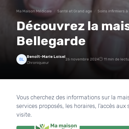
Ma Maison Médicale
Santé et Grand age
Soins infirmiers à
Découvrez la mai
Bellegarde
Benoît-Marie Loisel
26 novembre 2024
11 min de lect
Chroniqueur
Vous cherchez des informations sur la mai
services proposés, les horaires, l'accès aux
visite.