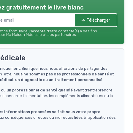
z gratuitement le livre blanc
➔ Télécharger
 ce formulaire, j’accepte d’être contacté(e) à des fins
ar Ma Maison Médicale et ses partenaires.
édicale
f uniquement. Bien que nous nous efforcions de partager des
en-être,
nous ne sommes pas des professionnels de santé
et
 médical, un diagnostic ou un traitement personnalisé
.
ou un professionnel de santé qualifié
avant d’entreprendre
i concerne l'alimentation, les compléments alimentaires ou la
des informations proposées se fait sous votre propre
ux conséquences directes ou indirectes liées à l’application des