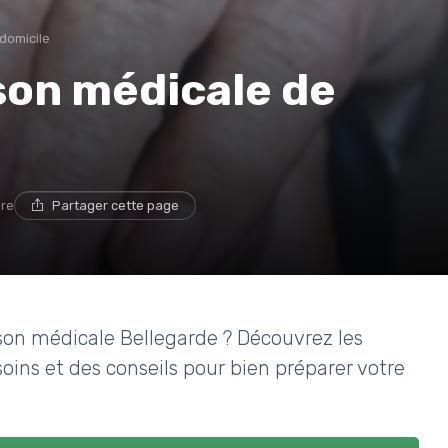
 domicile
son médicale de
ure
Partager cette page
son médicale Bellegarde ? Découvrez les
 soins et des conseils pour bien préparer votre