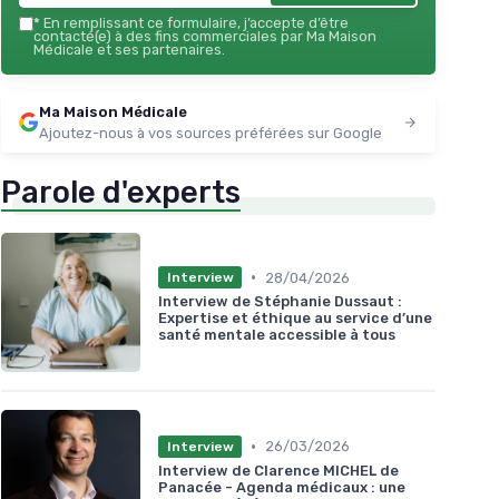
*
En remplissant ce formulaire, j’accepte d’être
contacté(e) à des fins commerciales par Ma Maison
Médicale et ses partenaires.
Ma Maison Médicale
Ajoutez-nous à vos sources préférées sur Google
Parole d'experts
•
28/04/2026
Interview
Interview de Stéphanie Dussaut :
Expertise et éthique au service d’une
santé mentale accessible à tous
•
26/03/2026
Interview
Interview de Clarence MICHEL de
Panacée - Agenda médicaux : une