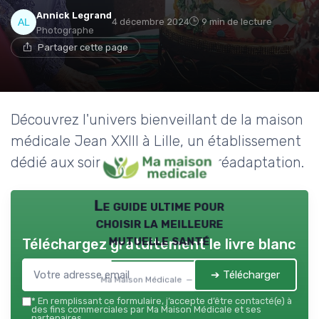
Annick Legrand
4 décembre 2024
9 min de lecture
Photographe
Partager cette page
Découvrez l'univers bienveillant de la maison
médicale Jean XXIII à Lille, un établissement
dédié aux soins palliatifs et à la réadaptation.
Le guide ultime pour
choisir la meilleure
mutuelle santé
Téléchargez gratuitement le livre blanc
➔ Télécharger
Ma Maison Médicale — 2026
*
En remplissant ce formulaire, j’accepte d’être contacté(e) à
des fins commerciales par Ma Maison Médicale et ses
partenaires.