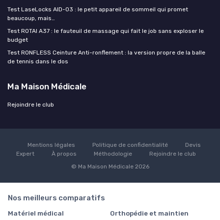
Test LaseLocks AID-03 : le petit appareil de sommeil qui promet
beaucoup, mais…
Test ROTAI A37 : le fauteuil de massage qui fait le job sans exploser le
budget
Test RONFLESS Ceinture Anti-ronflement : la version propre de la balle
de tennis dans le dos
Ma Maison Médicale
Rejoindre le club
Mentions légales
Politique de confidentialité
Devis
Expert
À propos
Méthodologie
Rejoindre le club
© Ma Maison Médicale 2026
Nos meilleurs comparatifs
Matériel médical
Orthopédie et maintien