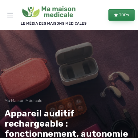
Panneau de gestion des cookies
TOPs
×
REJOIGNEZ LE CLUB
LE MÉDIA DES MAISONS MÉDICALES
Bien équipé, bien chez soi !
Les membres du club reçoivent nos comparatifs
d'équipements, les évolutions des aides
financières et nos conseils d'aménagement, une à
deux fois par semaine.
Comparatifs
Aides & droits
Bons plans
Conseils
Ma Maison Médicale
Appareil auditif
rechargeable :
fonctionnement, autonomie