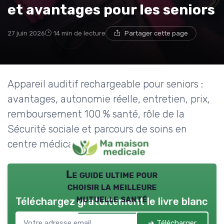
→ Je rejoins le club
et avantages pour les seniors
* En rejoignant le club, j'accepte de recevoir les emails
27 juin 2026
14 min de lecture
Partager cette page
de Ma Maison Médicale et les offres de ses
partenaires.
Non merci, peut-être plus tard
Appareil auditif rechargeable pour seniors :
avantages, autonomie réelle, entretien, prix,
remboursement 100 % santé, rôle de la
Sécurité sociale et parcours de soins en
centre médical.
Le guide ultime pour
choisir la meilleure
mutuelle santé
Téléchargez gratuitement le livre blanc
➔ Télécharger