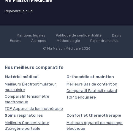
Ma Maison Médicale
Rejoindre le club
Mentions légales
Politique de confidentialité
Devis
Expert
À propos
Méthodologie
Rejoindre le club
© Ma Maison Médicale 2026
Nos meilleurs comparatifs
Matériel médical
Orthopédie et maintien
Meilleurs Électrostimulateur
Meilleurs Bas de contention
musculaire
Comparatif Fauteuil roulant
Comparatif Tensiomètre
TOP Genouillère
électronique
TOP Appareil de luminothérapie
Soins respiratoires
Confort et thermothérapie
Meilleurs Concentrateur
Meilleurs Appareil de massage
d’oxygène portable
électrique