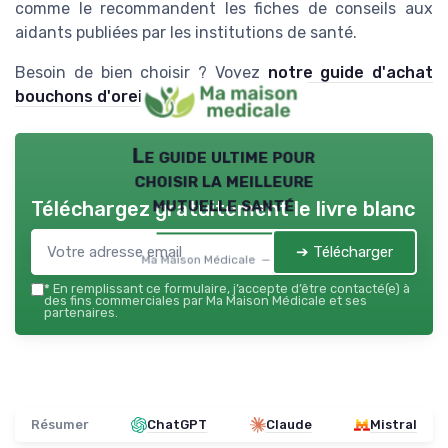
comme le recommandent les fiches de conseils aux
aidants publiées par les institutions de santé.
Besoin de bien choisir ? Voyez
notre guide d'achat
bouchons d'oreille
.
Le guide ultime pour
choisir la meilleure
mutuelle santé
Téléchargez gratuitement le livre blanc
➔ Télécharger
Ma Maison Médicale — 2026
*
En remplissant ce formulaire, j’accepte d’être contacté(e) à
des fins commerciales par Ma Maison Médicale et ses
partenaires.
Résumer
ChatGPT
Claude
Mistral