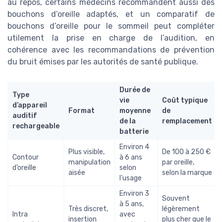
au repos, certains médecins recommandent aussi des
bouchons d’oreille adaptés, et un comparatif de
bouchons d’oreille pour le sommeil peut compléter
utilement la prise en charge de l’audition, en
cohérence avec les recommandations de prévention
du bruit émises par les autorités de santé publique.
Durée de
Type
vie
Coût typique
d’appareil
Format
moyenne
de
auditif
de la
remplacement
rechargeable
batterie
Environ 4
Plus visible,
De 100 à 250 €
Contour
à 6 ans
manipulation
par oreille,
d’oreille
selon
aisée
selon la marque
l’usage
Environ 3
Souvent
à 5 ans,
Très discret,
légèrement
Intra
avec
insertion
plus cher que le