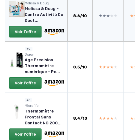
Melissa & Doug
Melissa & Doug -
Centre Activité De
8.6/10
★★★★★
★★★★★
★★
★★
Doct...
Voir l'offre
#2
‎Braun
Age Precision
Thermomètre
8.5/10
★★★★★
★★★★★
★★
★★
numérique - Po...
Voir l'offre
#3
Microlife
Thermomètre
Frontal Sans
8.4/10
★★★★★
★★★★★
★★
★★
Contact NC 200...
Voir l'offre