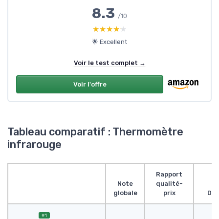
8.3
/10
★★★★★
★★★★★
🌟 Excellent
Voir le test complet →
Voir l'offre
Tableau comparatif : Thermomètre
infrarouge
Rapport
Note
qualité-
globale
prix
Des
#1