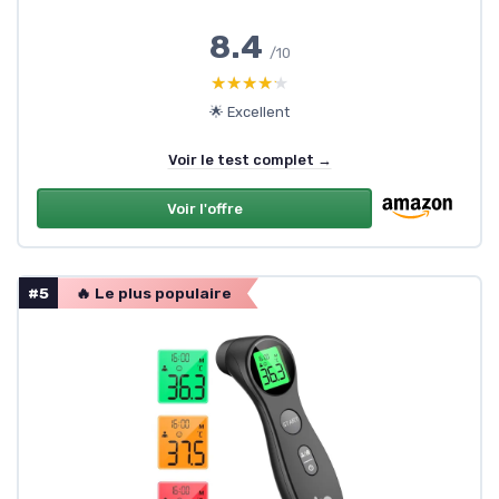
8.4
/10
★★★★★
★★★★★
🌟 Excellent
Voir le test complet →
Voir l'offre
#5
🔥 Le plus populaire