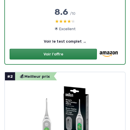
8.6
/10
★★★★★
★★★★★
🌟 Excellent
Voir le test complet →
Voir l'offre
#2
💰 Meilleur prix