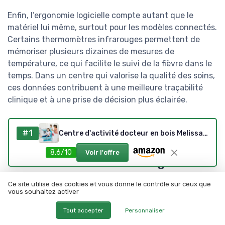
Enfin, l’ergonomie logicielle compte autant que le
matériel lui même, surtout pour les modèles connectés.
Certains thermomètres infrarouges permettent de
mémoriser plusieurs dizaines de mesures de
température, ce qui facilite le suivi de la fièvre dans le
temps. Dans un centre qui valorise la qualité des soins,
ces données contribuent à une meilleure traçabilité
clinique et à une prise de décision plus éclairée.
Organisation des soins, confort
#1
Centre d'activité docteur en bois Melissa & Doug
nocturne et intégration des
8.6/10
Voir l'offre
thermomètres infrarouges
La nuit, dans un centre médical, la priorité est de
Ce site utilise des cookies et vous donne le contrôle sur ceux que
vous souhaitez activer
surveiller la fièvre sans perturber inutilement le
sommeil des patients. Les meilleurs thermomètres
Tout accepter
Personnaliser
infrarouge, en particulier les thermomètres frontaux