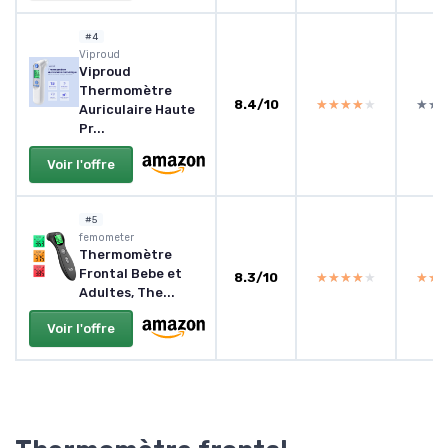
#4
Viproud
Viproud
Thermomètre
8.4/10
★★★★★
★★★★★
★★
★★
Auriculaire Haute
Pr...
Voir l'offre
#5
femometer
Thermomètre
Frontal Bebe et
8.3/10
★★★★★
★★★★★
★★
★★
Adultes, The...
Voir l'offre