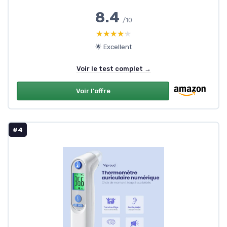
8.4
/10
★★★★★
★★★★★
🌟 Excellent
Voir le test complet →
Voir l'offre
#4