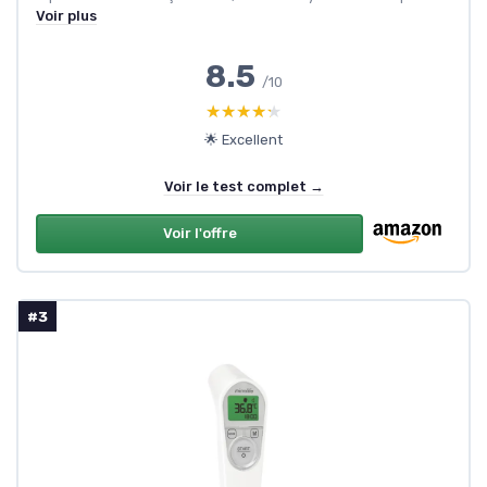
Voir plus
8.5
/10
★★★★★
★★★★★
🌟 Excellent
Voir le test complet →
Voir l'offre
#3