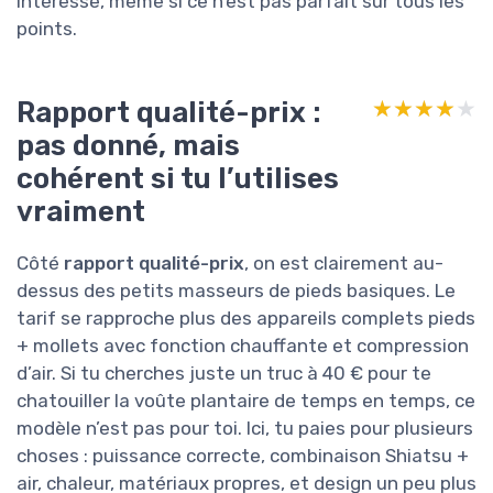
intéresse, même si ce n’est pas parfait sur tous les
points.
Rapport qualité-prix :
★★★★★
★★★★★
pas donné, mais
cohérent si tu l’utilises
vraiment
Côté
rapport qualité-prix
, on est clairement au-
dessus des petits masseurs de pieds basiques. Le
tarif se rapproche plus des appareils complets pieds
+ mollets avec fonction chauffante et compression
d’air. Si tu cherches juste un truc à 40 € pour te
chatouiller la voûte plantaire de temps en temps, ce
modèle n’est pas pour toi. Ici, tu paies pour plusieurs
choses : puissance correcte, combinaison Shiatsu +
air, chaleur, matériaux propres, et design un peu plus