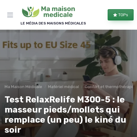
Panneau de gestion des cookies
TOPs
LE MÉDIA DES MAISONS MÉDICALES
Ma Maison Médicale
Matériel médical
Confort et thermothérapie
Test RelaxRelife M300-5 : le
masseur pieds/mollets qui
remplace (un peu) le kiné du
soir