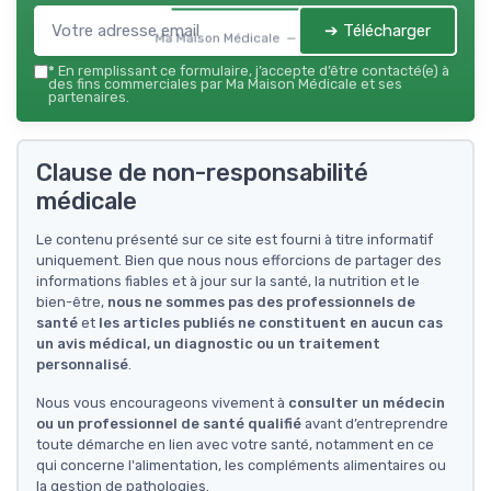
➔ Télécharger
Ma Maison Médicale — 2026
*
En remplissant ce formulaire, j’accepte d’être contacté(e) à
des fins commerciales par Ma Maison Médicale et ses
partenaires.
Clause de non-responsabilité
médicale
Le contenu présenté sur ce site est fourni à titre informatif
uniquement. Bien que nous nous efforcions de partager des
informations fiables et à jour sur la santé, la nutrition et le
bien-être,
nous ne sommes pas des professionnels de
santé
et
les articles publiés ne constituent en aucun cas
un avis médical, un diagnostic ou un traitement
personnalisé
.
Nous vous encourageons vivement à
consulter un médecin
ou un professionnel de santé qualifié
avant d’entreprendre
toute démarche en lien avec votre santé, notamment en ce
qui concerne l'alimentation, les compléments alimentaires ou
la gestion de pathologies.