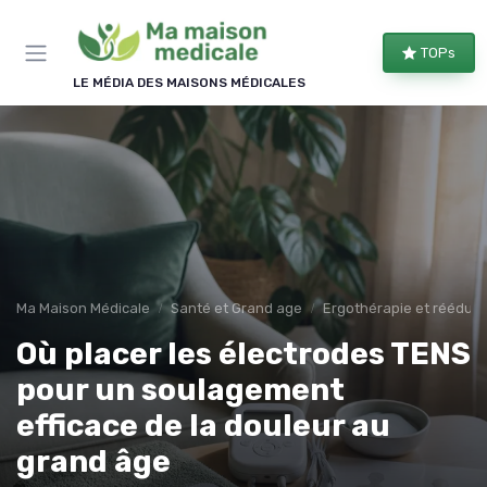
Panneau de gestion des cookies
TOPs
LE MÉDIA DES MAISONS MÉDICALES
Ma Maison Médicale
Santé et Grand age
Ergothérapie et rééduca
Où placer les électrodes TENS
pour un soulagement
efficace de la douleur au
grand âge