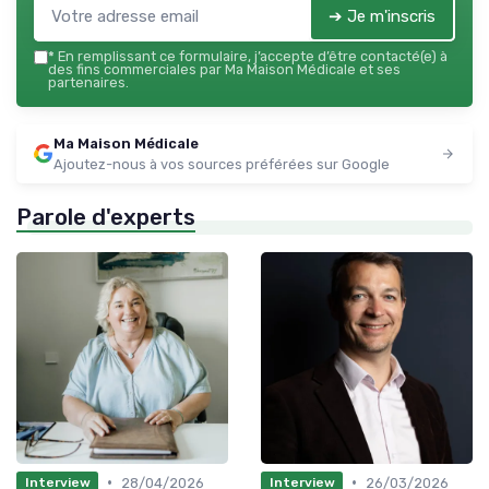
➔ Je m'inscris
*
En remplissant ce formulaire, j’accepte d’être contacté(e) à
des fins commerciales par Ma Maison Médicale et ses
partenaires.
Ma Maison Médicale
Ajoutez-nous à vos sources préférées sur Google
Parole d'experts
•
•
28/04/2026
26/03/2026
Interview
Interview