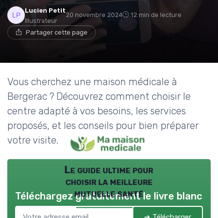
→ Je rejoins le club
Lucien Petit
20 novembre 2024
12 min de lecture
Illustrateur
Partager cette page
* En rejoignant le club, j'accepte de recevoir les emails
de Ma Maison Médicale et les offres de ses
partenaires.
Vous cherchez une maison médicale à
Bergerac ? Découvrez comment choisir le
centre adapté à vos besoins, les services
proposés, et les conseils pour bien préparer
votre visite.
Le guide ultime pour
choisir la meilleure
mutuelle santé
Téléchargez gratuitement le livre blanc
➔ Télécharger