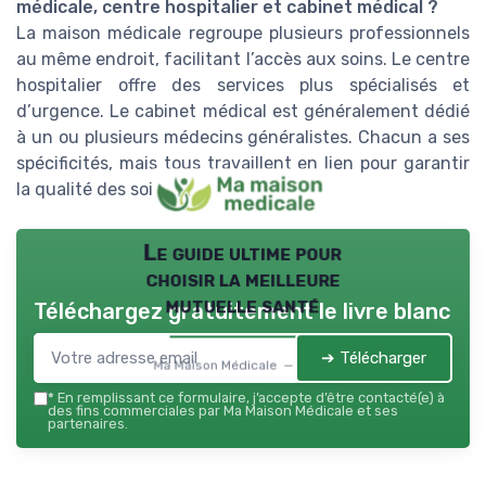
médicale, centre hospitalier et cabinet médical ?
La maison médicale regroupe plusieurs professionnels
au même endroit, facilitant l’accès aux soins. Le centre
hospitalier offre des services plus spécialisés et
d’urgence. Le cabinet médical est généralement dédié
à un ou plusieurs médecins généralistes. Chacun a ses
spécificités, mais tous travaillent en lien pour garantir
la qualité des soins à Bergerac.
Le guide ultime pour
choisir la meilleure
mutuelle santé
Téléchargez gratuitement le livre blanc
➔ Télécharger
Ma Maison Médicale — 2026
*
En remplissant ce formulaire, j’accepte d’être contacté(e) à
des fins commerciales par Ma Maison Médicale et ses
partenaires.