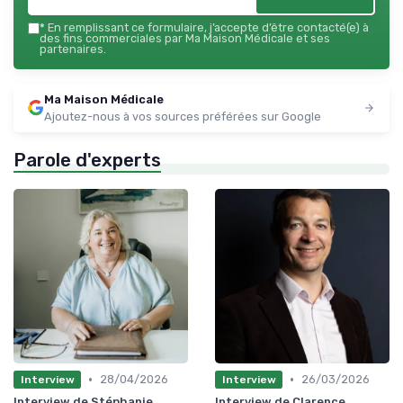
*
En remplissant ce formulaire, j’accepte d’être contacté(e) à
des fins commerciales par Ma Maison Médicale et ses
partenaires.
Ma Maison Médicale
Ajoutez-nous à vos sources préférées sur Google
Parole d'experts
•
•
28/04/2026
26/03/2026
Interview
Interview
Interview de Stéphanie
Interview de Clarence