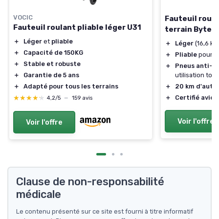
VOCIC
Fauteuil roula
Fauteuil roulant pliable léger U31
terrain Byte
＋
Léger
et
pliable
＋
Léger
(16,6 kg
＋
Capacité de 150KG
＋
Pliable
pour un
＋
Stable et robuste
＋
Pneus anti-c
utilisation tou
＋
Garantie de 5 ans
＋
20 km d'auto
＋
Adapté pour tous les terrains
＋
Certifié avion
★★★★★
★★★★★
4,2/5
—
159 avis
Voir l'offre
Voir l'offre
Clause de non-responsabilité
médicale
Le contenu présenté sur ce site est fourni à titre informatif