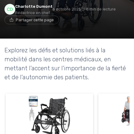
→ Je rejoins le club
Charlotte Dumont
6 octobre 2025
8 min de lecture
Rédactrice en chef
* En rejoignant le club, j'accepte de recevoir les emails
Partager cette page
de Ma Maison Médicale et les offres de ses
partenaires.
Non merci, peut-être plus tard
Explorez les défis et solutions liés à la
mobilité dans les centres médicaux, en
mettant l'accent sur l'importance de la fierté
et de l'autonomie des patients.