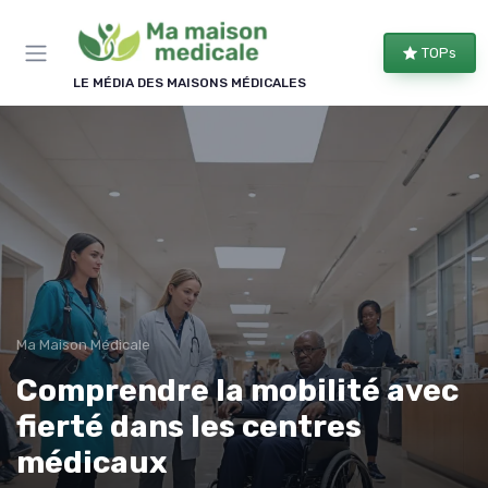
Panneau de gestion des cookies
×
TOPs
REJOIGNEZ LE CLUB
LE MÉDIA DES MAISONS MÉDICALES
Bien équipé, bien chez soi !
Les membres du club reçoivent nos comparatifs
d'équipements, les évolutions des aides
financières et nos conseils d'aménagement, une à
deux fois par semaine.
Comparatifs
Aides & droits
Ma Maison Médicale
Bons plans
Conseils
Comprendre la mobilité avec
fierté dans les centres
médicaux