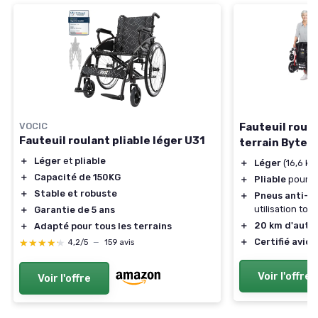
VOCIC
Fauteuil roula
Fauteuil roulant pliable léger U31
terrain Byte
＋
Léger
et
pliable
＋
Léger
(16,6 kg
＋
Capacité de 150KG
＋
Pliable
pour un
＋
Stable et robuste
＋
Pneus anti-c
utilisation tou
＋
Garantie de 5 ans
＋
20 km d'auto
＋
Adapté pour tous les terrains
＋
Certifié avion
★★★★★
★★★★★
4,2/5
—
159 avis
Voir l'offre
Voir l'offre