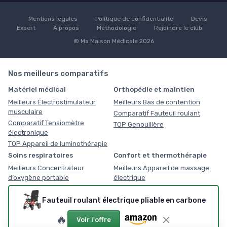
Mentions légales
Politique de confidentialité
Devis
Expert
À propos
Méthodologie
Rejoindre le club
© Ma Maison Médicale 2026
Nos meilleurs comparatifs
Matériel médical
Orthopédie et maintien
Meilleurs Électrostimulateur
Meilleurs Bas de contention
musculaire
Comparatif Fauteuil roulant
Comparatif Tensiomètre
TOP Genouillère
électronique
TOP Appareil de luminothérapie
Soins respiratoires
Confort et thermothérapie
Meilleurs Concentrateur
Meilleurs Appareil de massage
d’oxygène portable
électrique
Comparatif Masque CPAP
Comparatif Fauteuils de
massage
TOP Douche nasale électrique
Fauteuil roulant électrique pliable en carbone
TOP Coussin chauffant
🔥
Voir l'offre
Équipement médical du
Mobilité senior et PMR