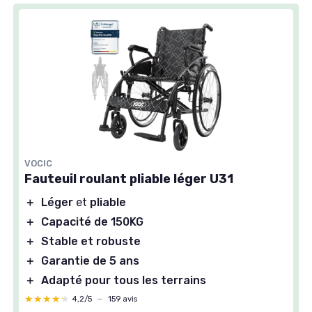
VOCIC
Fauteuil roulant pliable léger U31
＋
Léger
et
pliable
＋
Capacité de 150KG
＋
Stable et robuste
＋
Garantie de 5 ans
＋
Adapté pour tous les terrains
★★★★★
★★★★★
4,2/5
—
159 avis