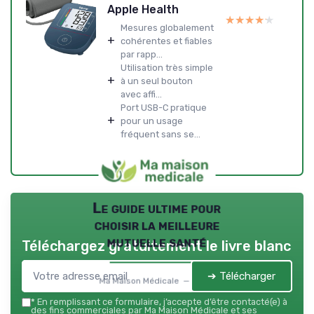
Apple Health
★★★★★
★★★★★
Mesures globalement
+
cohérentes et fiables
par rapp...
Utilisation très simple
+
à un seul bouton
avec affi...
Port USB-C pratique
+
pour un usage
fréquent sans se...
Le guide ultime pour
choisir la meilleure
mutuelle santé
Téléchargez gratuitement le livre blanc
➔ Télécharger
Ma Maison Médicale — 2026
*
En remplissant ce formulaire, j’accepte d’être contacté(e) à
des fins commerciales par Ma Maison Médicale et ses