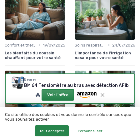
•
•
Confort et thermothérapie
19/09/2025
Soins respiratoires
24/07/2026
Les bienfaits du coussin
L'importance de l'irrigation
chauffant pour votre santé
nasale pour votre santé
Beurer
BM 64 Tensiomètre au bras avec détection AFib
🔥
Voir l'offre
Ce site utilise des cookies et vous donne le contrôle sur ceux que
vous souhaitez activer
Tout accepter
Personnaliser
•
•
Confort et thermothérapie
19/09/2025
Soins respiratoires
24/07/2026