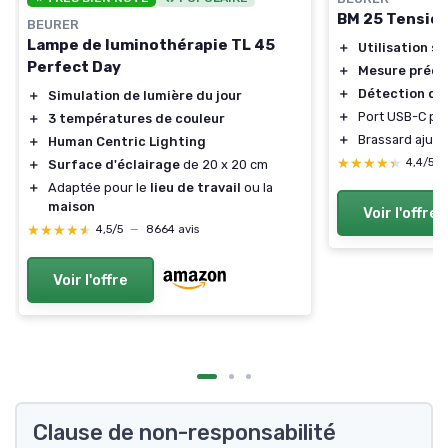
BM 25 Tensiom
BEURER
Lampe de luminothérapie TL 45
＋
Utilisation s
Perfect Day
＋
Mesure préci
＋
Détection d'
＋
Simulation de lumière du jour
＋
Port USB-C po
＋
3 températures de couleur
＋
Brassard ajus
＋
Human Centric Lighting
★★★★★
★★★★★
4,4/5
＋
Surface d'éclairage
de 20 x 20 cm
＋
Adaptée pour le
lieu de travail
ou la
maison
Voir l'offre
★★★★★
★★★★★
4,5/5
—
8664 avis
Voir l'offre
Clause de non-responsabilité