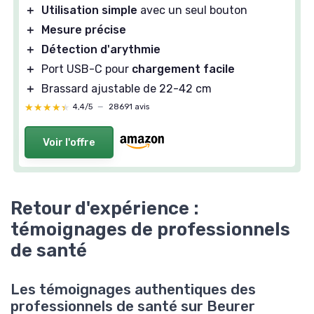
＋
Utilisation simple
avec un seul bouton
＋
Mesure précise
＋
Détection d'arythmie
＋
Port USB-C pour
chargement facile
＋
Brassard ajustable de 22-42 cm
★★★★★
★★★★★
4,4/5
—
28691 avis
Voir l'offre
Retour d'expérience :
témoignages de professionnels
de santé
Les témoignages authentiques des
professionnels de santé sur Beurer