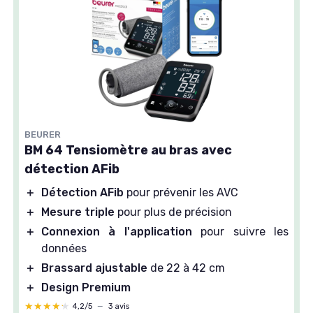
BEURER
BM 64 Tensiomètre au bras avec
détection AFib
＋
Détection AFib
pour prévenir les AVC
＋
Mesure triple
pour plus de précision
＋
Connexion à l'application
pour suivre les
données
＋
Brassard ajustable
de 22 à 42 cm
＋
Design Premium
★★★★★
★★★★★
4,2/5
—
3 avis