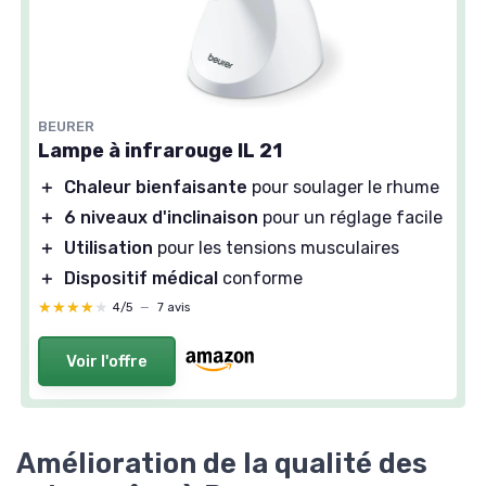
BEURER
Lampe à infrarouge IL 21
＋
Chaleur bienfaisante
pour soulager le rhume
＋
6 niveaux d'inclinaison
pour un réglage facile
＋
Utilisation
pour les tensions musculaires
＋
Dispositif médical
conforme
★★★★★
★★★★★
4/5
—
7 avis
Voir l'offre
Amélioration de la qualité des