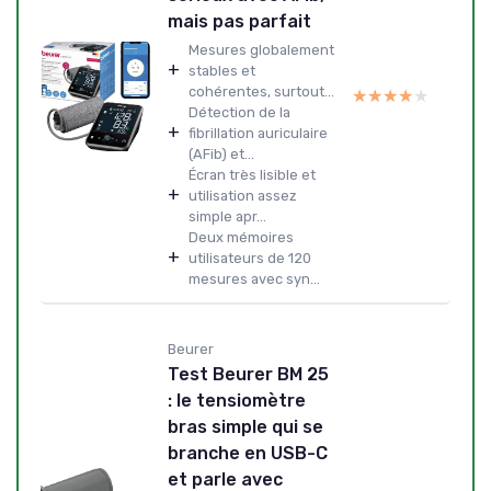
mais pas parfait
Mesures globalement
+
stables et
cohérentes, surtout...
★★★★★
★★★★★
Détection de la
+
fibrillation auriculaire
(AFib) et...
Écran très lisible et
+
utilisation assez
simple apr...
Deux mémoires
+
utilisateurs de 120
mesures avec syn...
Beurer
Test Beurer BM 25
: le tensiomètre
bras simple qui se
branche en USB-C
et parle avec