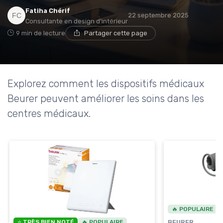
→ Je rejoins le club
Fatiha Chérif
22 septembre 2025
Consultante en design d'intérieur
9 min de lecture
Partager cette page
* En rejoignant le club, j'accepte de recevoir les emails
de Ma Maison Médicale et les offres de ses
partenaires.
Explorez comment les dispositifs médicaux
Beurer peuvent améliorer les soins dans les
centres médicaux.
🔥 POPULAIRE
BEURER
⭐ TRÈS BIEN NOTÉ
🔥 POPULAIRE