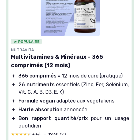
🔥 POPULAIRE
NUTRAVITA
Multivitamines & Minéraux - 365
comprimés (12 mois)
＋
365 comprimés
= 12 mois de cure (pratique)
＋
26 nutriments
essentiels (Zinc, Fer, Sélénium,
Vit. C, A, B, D3, E, K)
＋
Formule vegan
adaptée aux végétaliens
＋
Haute absorption
annoncée
＋
Bon rapport quantité/prix
pour un usage
quotidien
★★★★★
★★★★★
4,4/5
—
19550 avis