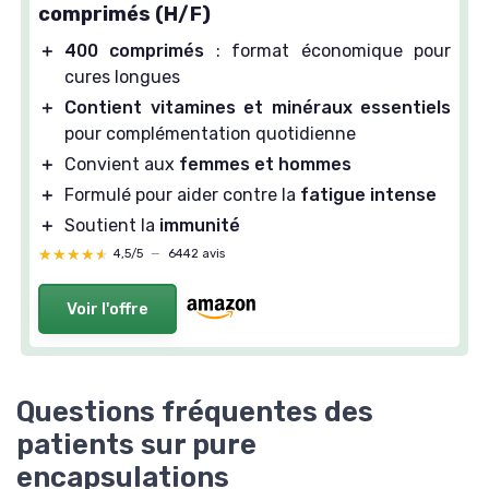
comprimés (H/F)
＋
400 comprimés
: format économique pour
cures longues
＋
Contient vitamines et minéraux essentiels
pour complémentation quotidienne
＋
Convient aux
femmes et hommes
＋
Formulé pour aider contre la
fatigue intense
＋
Soutient la
immunité
★★★★★
★★★★★
4,5/5
—
6442 avis
Voir l'offre
Questions fréquentes des
patients sur pure
encapsulations