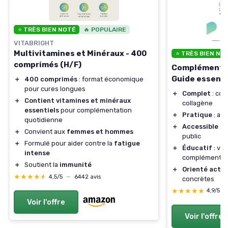
⭐ TRÈS BIEN NOTÉ
🔥 POPULAIRE
VITABRIGHT
Multivitamines et Minéraux - 400
⭐ TRÈS BIEN NO
comprimés (H/F)
Compléments 
Guide essenti
＋
400 comprimés
: format économique
pour cures longues
＋
Complet
: cou
＋
Contient vitamines et minéraux
collagène
essentiels
pour complémentation
＋
Pratique
: aid
quotidienne
＋
Accessible
: l
＋
Convient aux
femmes et hommes
public
＋
Formulé pour aider contre la
fatigue
＋
Éducatif
: vis
intense
compléments
＋
Soutient la
immunité
＋
Orienté actio
★★★★★
★★★★★
4,5/5
—
6442 avis
concrètes
★★★★★
★★★★★
4,9/5
—
Voir l'offre
Voir l'offre