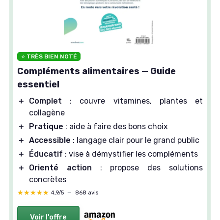
⭐ TRÈS BIEN NOTÉ
Compléments alimentaires — Guide
essentiel
＋
Complet
: couvre vitamines, plantes et
collagène
＋
Pratique
: aide à faire des bons choix
＋
Accessible
: langage clair pour le grand public
＋
Éducatif
: vise à démystifier les compléments
＋
Orienté action
: propose des solutions
concrètes
★★★★★
★★★★★
4,9/5
—
868 avis
Voir l'offre