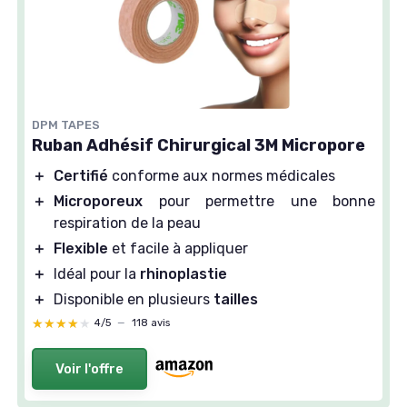
DPM TAPES
Ruban Adhésif Chirurgical 3M Micropore
＋
Certifié
conforme aux normes médicales
＋
Microporeux
pour permettre une bonne
respiration de la peau
＋
Flexible
et facile à appliquer
＋
Idéal pour la
rhinoplastie
＋
Disponible en plusieurs
tailles
★★★★★
★★★★★
4/5
—
118 avis
Voir l'offre