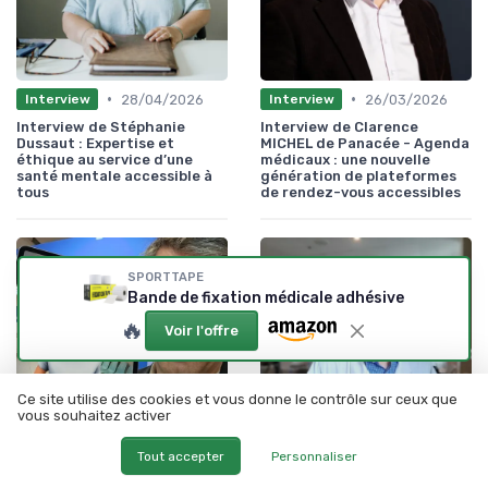
•
•
28/04/2026
26/03/2026
Interview
Interview
Interview de Stéphanie
Interview de Clarence
Dussaut : Expertise et
MICHEL de Panacée - Agenda
éthique au service d’une
médicaux : une nouvelle
santé mentale accessible à
génération de plateformes
tous
de rendez-vous accessibles
SPORTTAPE
Bande de fixation médicale adhésive
🔥
Voir l'offre
Ce site utilise des cookies et vous donne le contrôle sur ceux que
vous souhaitez activer
Tout accepter
Personnaliser
•
•
27/01/2026
21/01/2026
Interview
Interview