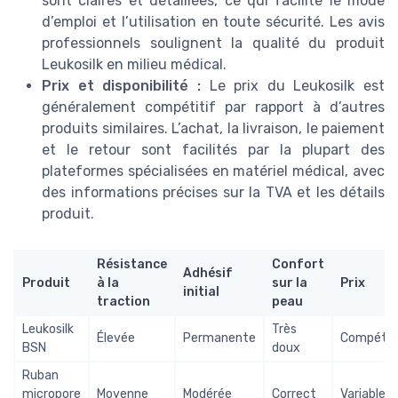
sont claires et détaillées, ce qui facilite le mode
d’emploi et l’utilisation en toute sécurité. Les avis
professionnels soulignent la qualité du produit
Leukosilk en milieu médical.
Prix et disponibilité :
Le prix du Leukosilk est
généralement compétitif par rapport à d’autres
produits similaires. L’achat, la livraison, le paiement
et le retour sont facilités par la plupart des
plateformes spécialisées en matériel médical, avec
des informations précises sur la TVA et les détails
produit.
Résistance
Confort
Adhésif
Produit
à la
sur la
Prix
initial
traction
peau
Leukosilk
Très
Élevée
Permanente
Compétit
BSN
doux
Ruban
micropore
Moyenne
Modérée
Correct
Variable