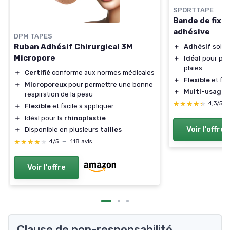
SPORTTAPE
Bande de fixa
adhésive
DPM TAPES
Ruban Adhésif Chirurgical 3M
＋
Adhésif
solide
Micropore
＋
Idéal
pour pan
plaies
＋
Certifié
conforme aux normes médicales
＋
Flexible
et fac
＋
Microporeux
pour permettre une bonne
＋
Multi-usages
respiration de la peau
★★★★★
★★★★★
4,3/5
＋
Flexible
et facile à appliquer
＋
Idéal pour la
rhinoplastie
Voir l'offre
＋
Disponible en plusieurs
tailles
★★★★★
★★★★★
4/5
—
118 avis
Voir l'offre
Clause de non-responsabilité