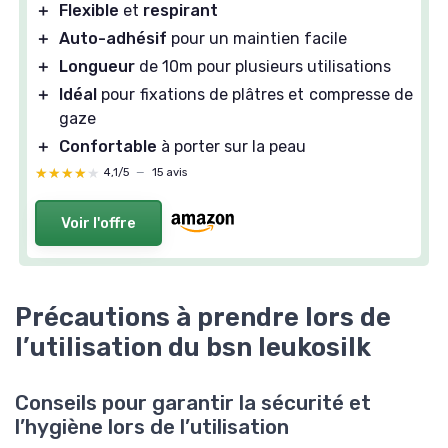
＋
Flexible
et
respirant
＋
Auto-adhésif
pour un maintien facile
＋
Longueur
de 10m pour plusieurs utilisations
＋
Idéal
pour fixations de plâtres et compresse de
gaze
＋
Confortable
à porter sur la peau
★★★★★
★★★★★
4,1/5
—
15 avis
Voir l'offre
Précautions à prendre lors de
l’utilisation du bsn leukosilk
Conseils pour garantir la sécurité et
l’hygiène lors de l’utilisation