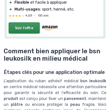
＋
Flexible
et facile à appliquer
＋
Multi-usages
: sport, henné, etc.
★★★★★
★★★★★
4,3/5
—
130 avis
Voir l'offre
Comment bien appliquer le bsn
leukosilk en milieu médical
Étapes clés pour une application optimale
L’application du ruban adhésif médical
bsn leukosilk
en centre médical nécessite une attention particulière
pour garantir la sécurité et l’efficacité du soin. Ce
produit
est conçu pour fixer un
pansement
, maintenir
un
plâtre
ou encore protéger la
peau
fragile. Voici