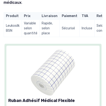
médicaux
.
Produit
Prix
Livraison
Paiement
TVA
Reto
Variable
Rapide,
Leukosilk
Selon
selon
selon
Sécurisé
Incluse
BSN
condi
quantité
place
Ruban Adhésif Médical Flexible