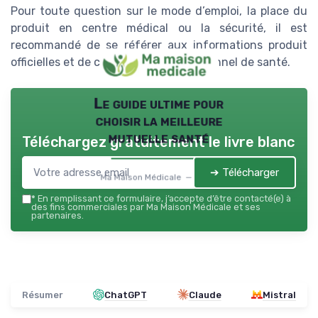
Pour toute question sur le mode d’emploi, la place du
produit en centre médical ou la sécurité, il est
recommandé de se référer aux informations produit
officielles et de consulter un professionnel de santé.
Le guide ultime pour
choisir la meilleure
mutuelle santé
Téléchargez gratuitement le livre blanc
➔ Télécharger
Ma Maison Médicale — 2026
*
En remplissant ce formulaire, j’accepte d’être contacté(e) à
des fins commerciales par Ma Maison Médicale et ses
partenaires.
Résumer
ChatGPT
Claude
Mistral