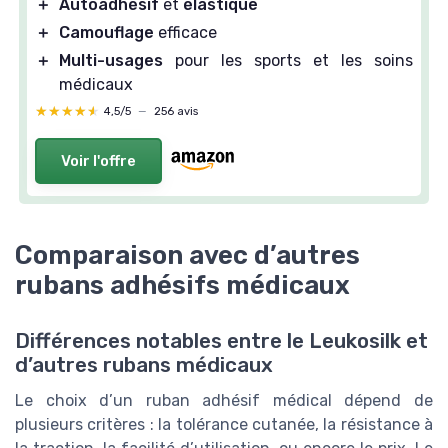
＋
Autoadhésif
et
élastique
＋
Camouflage
efficace
＋
Multi-usages
pour les sports et les soins
médicaux
★★★★★
★★★★★
4,5/5
—
256 avis
Voir l'offre
Comparaison avec d’autres
rubans adhésifs médicaux
Différences notables entre le Leukosilk et
d’autres rubans médicaux
Le choix d’un ruban adhésif médical dépend de
plusieurs critères : la tolérance cutanée, la résistance à