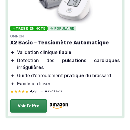
⭐ TRÈS BIEN NOTÉ
🔥 POPULAIRE
OMRON
X2 Basic – Tensiomètre Automatique
＋
Validation clinique
fiable
＋
Détection des
pulsations cardiaques
irrégulières
＋
Guide d'enroulement
pratique
du brassard
＋
Facile
à utiliser
★★★★★
★★★★★
4,6/5
—
43390 avis
Voir l'offre