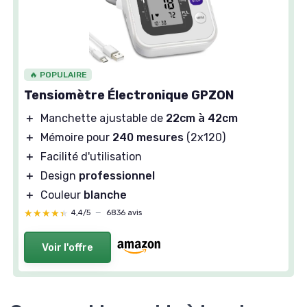
🔥 POPULAIRE
Tensiomètre Électronique GPZON
＋
Manchette ajustable de
22cm à 42cm
＋
Mémoire pour
240 mesures
(2x120)
＋
Facilité d'utilisation
＋
Design
professionnel
＋
Couleur
blanche
★★★★★
★★★★★
4,4/5
—
6836 avis
Voir l'offre