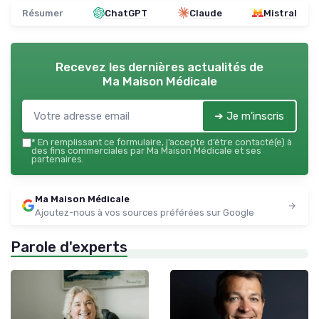
Résumer
ChatGPT
Claude
Mistral
Recevez les dernières actualités de
Ma Maison Médicale
➔ Je m'inscris
*
En remplissant ce formulaire, j’accepte d’être contacté(e) à
des fins commerciales par Ma Maison Médicale et ses
partenaires.
Ma Maison Médicale
Ajoutez-nous à vos sources préférées sur Google
Parole d'experts