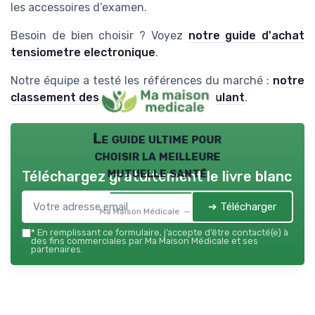
les accessoires d’examen.
Besoin de bien choisir ? Voyez
notre guide d'achat
tensiometre electronique
.
Notre équipe a testé les références du marché :
notre
classement des meilleurs fauteuil roulant
.
Le guide ultime pour
choisir la meilleure
mutuelle santé
Téléchargez gratuitement le livre blanc
➔ Télécharger
Ma Maison Médicale — 2026
*
En remplissant ce formulaire, j’accepte d’être contacté(e) à
des fins commerciales par Ma Maison Médicale et ses
partenaires.