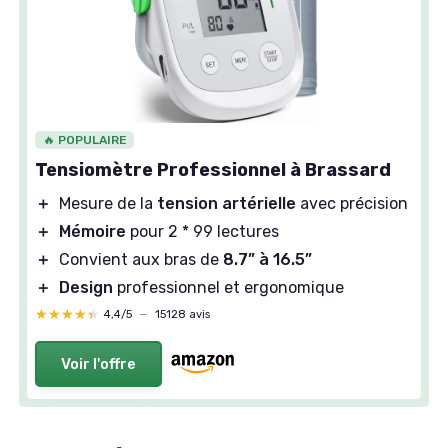
🔥 POPULAIRE
Tensiomètre Professionnel à Brassard
＋
Mesure de la
tension artérielle
avec précision
＋
Mémoire
pour 2 * 99 lectures
＋
Convient aux bras de
8.7” à 16.5”
＋
Design
professionnel et ergonomique
★★★★★
★★★★★
4,4/5
—
15128 avis
Voir l'offre