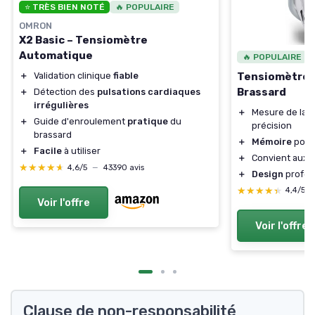
⭐ TRÈS BIEN NOTÉ
🔥 POPULAIRE
OMRON
X2 Basic – Tensiomètre
Automatique
🔥 POPULAIRE
Tensiomètre 
＋
Validation clinique
fiable
Brassard
＋
Détection des
pulsations cardiaques
irrégulières
＋
Mesure de la
t
＋
Guide d'enroulement
pratique
du
précision
brassard
＋
Mémoire
pour 
＋
Facile
à utiliser
＋
Convient aux 
★★★★★
★★★★★
4,6/5
—
43390 avis
＋
Design
profes
★★★★★
★★★★★
4,4/5
Voir l'offre
Voir l'offre
Clause de non-responsabilité