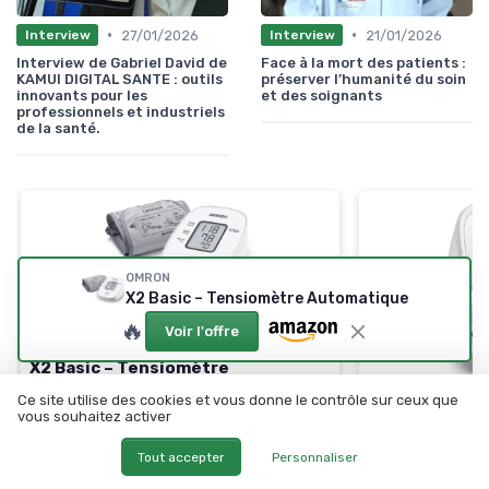
•
•
27/01/2026
21/01/2026
Interview
Interview
Interview de Gabriel David de
Face à la mort des patients :
KAMUI DIGITAL SANTE : outils
préserver l’humanité du soin
innovants pour les
et des soignants
professionnels et industriels
de la santé.
OMRON
X2 Basic – Tensiomètre Automatique
⭐ TRÈS BIEN NOTÉ
🔥 POPULAIRE
🔥
Voir l'offre
OMRON
X2 Basic – Tensiomètre
Automatique
🔥 POPULAIRE
Ce site utilise des cookies et vous donne le contrôle sur ceux que
vous souhaitez activer
Tensiomètre 
＋
Validation clinique
fiable
Brassard
＋
Détection des
pulsations cardiaques
Tout accepter
Personnaliser
irrégulières
＋
Mesure de la
t