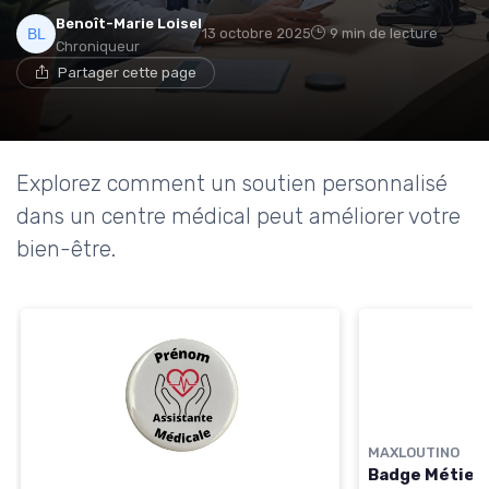
→ Je rejoins le club
Benoît-Marie Loisel
13 octobre 2025
9 min de lecture
Chroniqueur
Partager cette page
* En rejoignant le club, j'accepte de recevoir les emails
de Ma Maison Médicale et les offres de ses
partenaires.
Explorez comment un soutien personnalisé
dans un centre médical peut améliorer votre
bien-être.
MAXLOUTINO
Badge Métier 