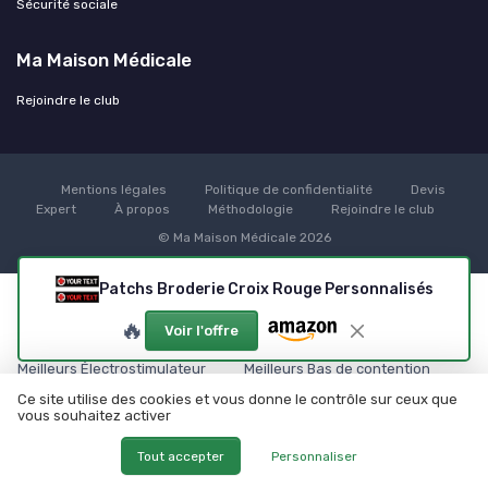
Sécurité sociale
Ma Maison Médicale
Rejoindre le club
Mentions légales
Politique de confidentialité
Devis
Expert
À propos
Méthodologie
Rejoindre le club
© Ma Maison Médicale 2026
Patchs Broderie Croix Rouge Personnalisés
Nos meilleurs comparatifs
🔥
Voir l'offre
Matériel médical
Orthopédie et maintien
Meilleurs Électrostimulateur
Meilleurs Bas de contention
musculaire
Comparatif Fauteuil roulant
Ce site utilise des cookies et vous donne le contrôle sur ceux que
Comparatif Tensiomètre
vous souhaitez activer
TOP Genouillère
électronique
Tout accepter
Personnaliser
TOP Appareil de luminothérapie
Soins respiratoires
Confort et thermothérapie