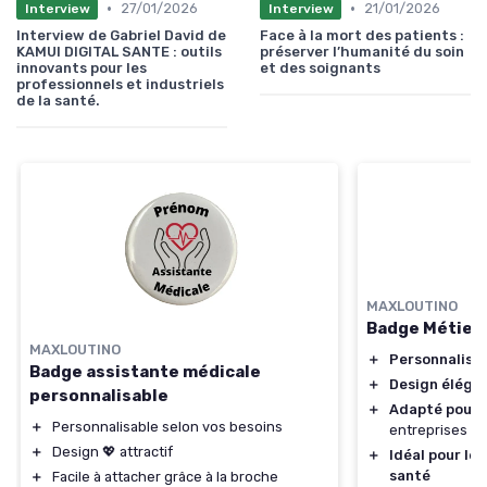
•
•
27/01/2026
21/01/2026
Interview
Interview
Interview de Gabriel David de
Face à la mort des patients :
KAMUI DIGITAL SANTE : outils
préserver l’humanité du soin
innovants pour les
et des soignants
professionnels et industriels
de la santé.
MAXLOUTINO
Badge Métier 
MAXLOUTINO
＋
Personnalisa
Badge assistante médicale
＋
Design éléga
personnalisable
＋
Adapté pour 
＋
Personnalisable selon vos besoins
entreprises
＋
Design 💖 attractif
＋
Idéal pour les
santé
＋
Facile à attacher grâce à la broche