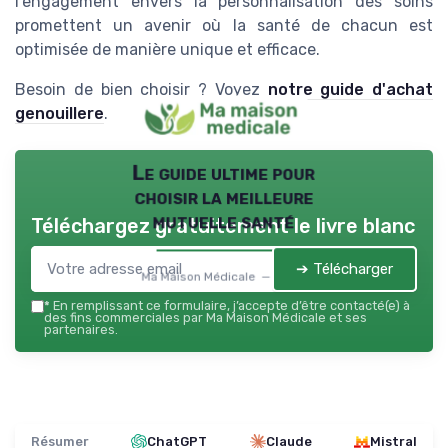
l'engagement envers la personnalisation des soins
promettent un avenir où la santé de chacun est
optimisée de manière unique et efficace.
Besoin de bien choisir ? Voyez
notre guide d'achat
genouillere
.
Le guide ultime pour
choisir la meilleure
mutuelle santé
Téléchargez gratuitement le livre blanc
➔ Télécharger
Ma Maison Médicale — 2026
*
En remplissant ce formulaire, j’accepte d’être contacté(e) à
des fins commerciales par Ma Maison Médicale et ses
partenaires.
Résumer
ChatGPT
Claude
Mistral