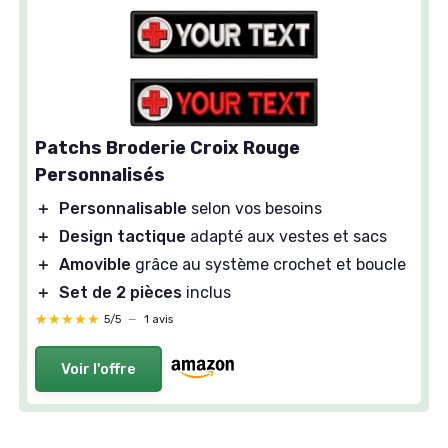
Patchs Broderie Croix Rouge
Personnalisés
＋
Personnalisable
selon vos besoins
＋
Design tactique
adapté aux vestes et sacs
＋
Amovible
grâce au système crochet et boucle
＋
Set de 2 pièces
inclus
★★★★★
★★★★★
5/5
—
1 avis
Voir l'offre