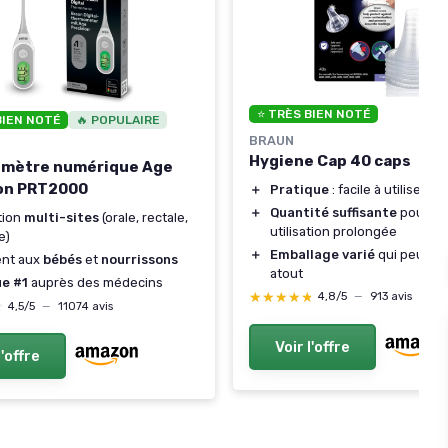
⭐ TRÈS BIEN NOTÉ
BIEN NOTÉ
🔥 POPULAIRE
BRAUN
Hygiene Cap 40 caps
mètre numérique Age
ion PRT2000
＋
Pratique
: facile à utiliser
＋
Quantité suffisante
pour u
ation
multi-sites
(orale, rectale,
utilisation prolongée
e)
＋
Emballage varié
qui peut êt
ent aux
bébés
et
nourrissons
atout
e #1
auprès des médecins
★★★★★
★★★★★
4,8/5
—
913 avis
★
★
4,5/5
—
11074 avis
Voir l'offre
l'offre