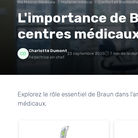
Ma Maison Médicale
Matériel médical
Confort et thermoth
L'importance de B
centres médicau
Charlotte Dumont
23 septembre 2025
7 min de lectu
Rédactrice en chef
Explorez le rôle essentiel de Braun dans l'
médicaux.