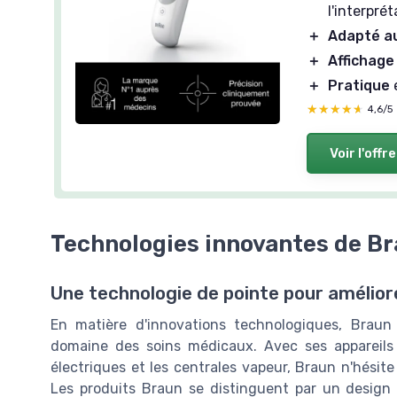
l'interprét
＋
Adapté a
＋
Affichage
＋
Pratique
e
★★★★★
★★★★★
4,6/5
Voir l'offre
Technologies innovantes de B
Une technologie de pointe pour amélior
En matière d'innovations technologiques, Brau
domaine des soins médicaux. Avec ses appareils 
électriques et les centrales vapeur, Braun n'hésit
Les produits Braun se distinguent par un design 