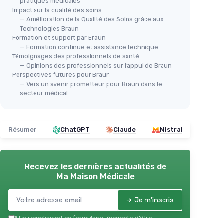
pratiques médicales
Impact sur la qualité des soins
— Amélioration de la Qualité des Soins grâce aux
Technologies Braun
Formation et support par Braun
⭐ 
— Formation continue et assistance technique
BRAUN
Témoignages des professionnels de santé
BRA
ThermoScan 7+ Connect —
— Opinions des professionnels sur l’appui de Braun
Th
Perspectives futures pour Braun
Thermomètre auriculaire
aur
— Vers un avenir prometteur pour Braun dans le
＋
Connecté
: compatible avec
＋
secteur médical
l'application Braun Family Care pour
ne
suivi des températures
＋
＋
Technologie Age Precision®
:
P
re un
affichage et interprétation adaptés
Résumer
ChatGPT
Claude
Mistral
l
selon l'âge
＋
＋
Affichage couleur
: lecture rapide et
＋
intuitive des résultats
u
Recevez les dernières actualités de
＋
Rapide et précis
: mesure en
＋
Ma Maison Médicale
quelques secondes
d
＋
Marque reconnue
: qualité et fiabilité
★★
★★
➔ Je m'inscris
Braun
★★★★★
★★★★★
4,1/5
—
767 avis
*
En remplissant ce formulaire, j’accepte d’être