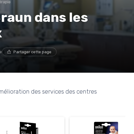
érapie
raun dans les
x
re
Partager cette page
amélioration des services des centres