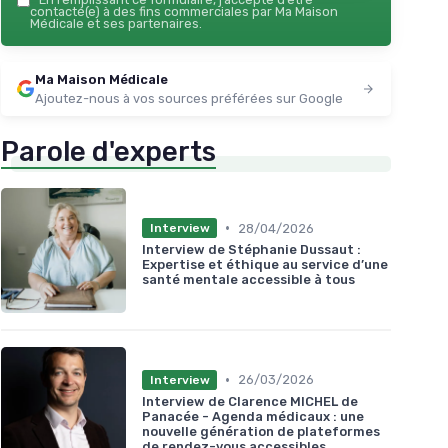
contacté(e) à des fins commerciales par Ma Maison
Médicale et ses partenaires.
Voir l'offre
Ma Maison Médicale
Ajoutez-nous à vos sources préférées sur Google
Parole d'experts
•
28/04/2026
Interview
Interview de Stéphanie Dussaut :
Expertise et éthique au service d’une
santé mentale accessible à tous
•
26/03/2026
Interview
Interview de Clarence MICHEL de
Panacée - Agenda médicaux : une
nouvelle génération de plateformes
de rendez-vous accessibles