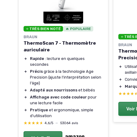
⭐ TRÈS BIEN NOTÉ
🔥 POPULAIRE
BRAUN
⭐ TRÈS 
ThermoScan 7 - Thermomètre
BRAUN
auriculaire
Thermo
Precis
＋
Rapide
: lecture en quelques
r
secondes
＋
Utilis
＋
Précis
grâce à la technologie Age
axillair
Precision (ajuste l'interprétation selon
＋
Convi
s
l'âge)
＋
Marqu
＋
Adapté aux nourrissons
et bébés
★★★★
★★★★
 et
＋
Affichage avec code couleur
pour
une lecture facile
Voir 
＋
Pratique
et ergonomique, simple
d'utilisation
lité
★★★★★
★★★★★
4,6/5
—
53064 avis