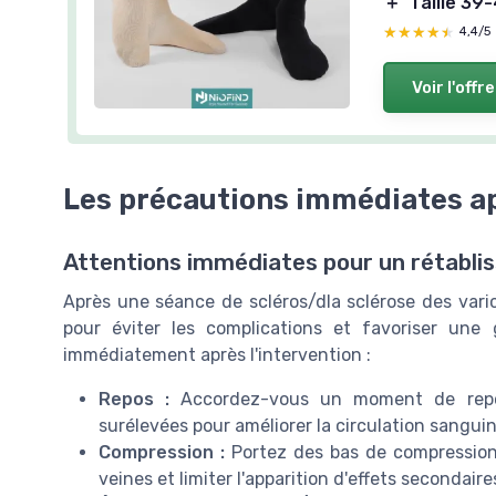
＋
Taille 39
★★★★★
★★★★★
4,4/5
Voir l'offre
Les précautions immédiates ap
Attentions immédiates pour un rétabli
Après une séance de scléros/d
la sclérose des vari
pour éviter les complications et favoriser une 
immédiatement après l'intervention :
Repos :
Accordez-vous un moment de repo
surélevées pour améliorer la
circulation sangui
Compression :
Portez des bas de compression
veines
et limiter l'apparition d'
effets secondaire