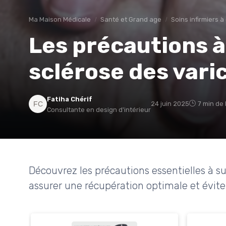
Ma Maison Médicale
Santé et Grand age
Soins infirmiers à
Les précautions à
sclérose des vari
Fatiha Chérif
24 juin 2025
7 min de 
Consultante en design d'intérieur
Découvrez les précautions essentielles à su
assurer une récupération optimale et évite