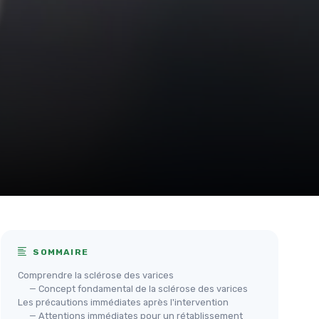
SOMMAIRE
Comprendre la sclérose des varices
— Concept fondamental de la sclérose des varices
Les précautions immédiates après l'intervention
— Attentions immédiates pour un rétablissement