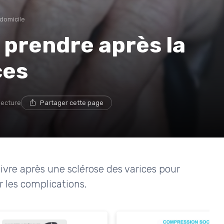
 domicile
 prendre après la
ces
lecture
Partager cette page
ivre après une sclérose des varices pour
r les complications.