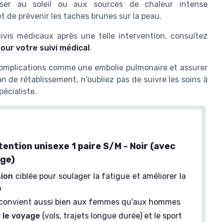
er au soleil ou aux sources de chaleur intense
t de prévenir les taches brunes sur la
peau
.
uivis médicaux après une telle intervention, consultez
our votre suivi médical
.
 complications comme une
embolie pulmonaire
et assurer
an de rétablissement, n'oubliez pas de suivre les soins à
écialiste.
ention unisexe 1 paire S/M - Noir (avec
age)
ion
ciblée pour soulager la fatigue et améliorer la
n
 convient aussi bien aux femmes qu'aux hommes
r le voyage
(vols, trajets longue durée) et le sport