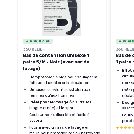
🔥 POPULAIRE
🔥 POPU
360 RELIEF
360 RELI
Bas de contention unisexe 1
Bas de 
paire S/M - Noir (avec sac de
1 paire 
lavage)
＋
Effet
circul
＋
Compression
ciblée pour soulager la
fatigue et améliorer la circulation
＋
Unise
u
＋
Unisexe
: convient aussi bien aux
＋
Idéal
femmes qu'aux hommes
déplac
pté
＋
Idéal pour le voyage
(vols, trajets
＋
Desig
longue durée) et le sport
assort
＋
Couleur
noire
discrète et facile à
＋
Fourn
 aux
assortir
protég
＋
Fourni avec un
sac de lavage
en
★★★★
★★★★
e
maille pour protéger lors du nettoyage