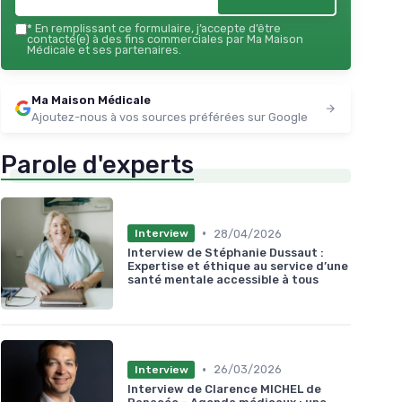
pointures courante
★★
★★
★★★★★
★★★★★
*
En remplissant ce formulaire, j’accepte d’être
4,4/5
—
942 avis
contacté(e) à des fins commerciales par Ma Maison
Médicale et ses partenaires.
Voir l'offre
Ma Maison Médicale
Ajoutez-nous à vos sources préférées sur Google
Parole d'experts
•
28/04/2026
Interview
Interview de Stéphanie Dussaut :
Expertise et éthique au service d’une
santé mentale accessible à tous
•
26/03/2026
Interview
Interview de Clarence MICHEL de