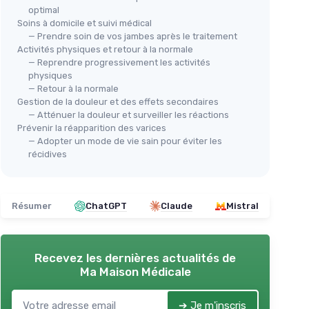
optimal
Soins à domicile et suivi médical
— Prendre soin de vos jambes après le traitement
Activités physiques et retour à la normale
— Reprendre progressivement les activités
physiques
— Retour à la normale
🔥
Gestion de la douleur et des effets secondaires
360
— Atténuer la douleur et surveiller les réactions
NIOFIND
 (2
Bas
Prévenir la réapparition des varices
Chaussettes de contention 2
— Adopter un mode de vie sain pour éviter les
pai
paires 39-42 - Noir
récidives
lav
adaptée
＋
Lot de 2
pour un bon rapport
＋
qualité/prix
apport
f
＋
65% coton
: confort et douceur au
Résumer
ChatGPT
Claude
Mistral
＋
quotidien
ommes
＋
Compression genou
: soutien adapté
ouleur
＋
pour sport, voyage, grossesse et
Recevez les dernières actualités de
travail
les et
＋
Ma Maison Médicale
＋
Unisexe
: convient aux femmes et aux
a
hommes
＋
＋
Taille 39-42
: couvre une plage de
➔ Je m'inscris