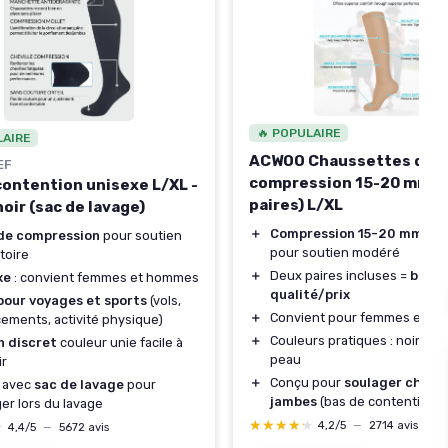
🔥 POPULAIRE
LAIRE
ACWOO Chaussettes de
EF
compression 15-20 mmHg
contention unisexe L/XL -
paires) L/XL
noir (sac de lavage)
＋
Compression 15-20 mmHg
 de compression
pour soutien
pour soutien modéré
atoire
＋
Deux paires incluses =
bon r
xe
: convient femmes et hommes
qualité/prix
 pour voyages et sports
(vols,
＋
Convient pour femmes et h
ements, activité physique)
＋
Couleurs pratiques : noir + c
n discret
couleur unie facile à
peau
ir
＋
Conçu pour
soulager chevil
i avec
sac de lavage
pour
jambes
(bas de contention)
er lors du lavage
★★★★★
★★★★★
4,2/5
—
2714 avis
★
★
4,4/5
—
5672 avis