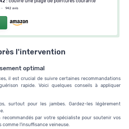
-42
: couvre une plage de pointures courante
—
942 avis
rès l'intervention
ssement optimal
ces, il est crucial de suivre certaines recommandations
guérison rapide. Voici quelques conseils à appliquer
s, surtout pour les
jambes
. Gardez-les légèrement
ne
.
 recommandés par votre spécialiste pour soutenir vos
s
comme l'
insuffisance veineuse
.