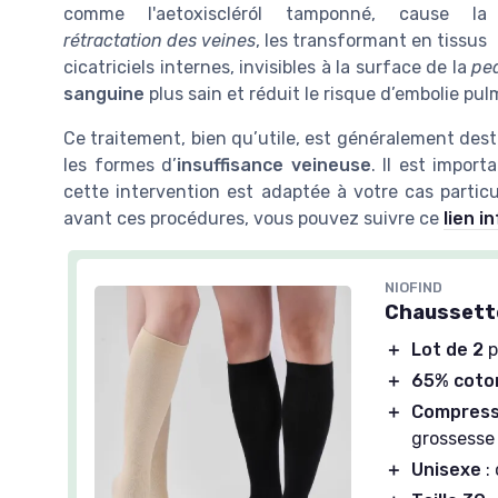
comme l'aetoxiscléról tamponné, cause la
rétractation des veines
, les transformant en tissus
cicatriciels internes, invisibles à la surface de la
pe
sanguine
plus sain et réduit le risque d’
embolie pul
Ce traitement, bien qu’utile, est généralement des
les formes d’
insuffisance veineuse
. Il est impor
cette intervention est adaptée à votre cas particul
avant ces procédures, vous pouvez suivre ce
lien i
NIOFIND
Chaussette
＋
Lot de 2
p
＋
65% coto
＋
Compress
grossesse 
＋
Unisexe
: