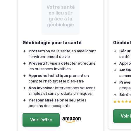
Votre santé
en lieu sûr
grâce à la
géobiologie
Géobiologie pour la santé
Géobiol
＋
Protection
de la santé en améliorant
＋
Sécur
l'environnement de vie
santé
＋
Préventif
: vise à détecter et réduire
＋
Appro
les nuisances invisibles
＋
Améli
＋
Approche holistique
prenant en
somme
es
compte l'habitat et le bien‑être
＋
Préve
＋
Non invasive
: interventions souvent
géopa
es
simples et sans produits chimiques
＋
Sérén
＋
Personnalisé
selon le lieu et les
★★★★
★★★★
besoins des occupants
Voir 
us
Voir l'offre