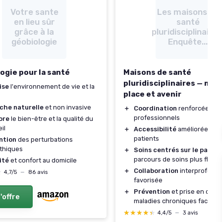
Votre sante
Les maisons de
en lieu sûr
santé
grâce à la
pluridisciplinaires
géobiologie
Enquête...
ogie pour la santé
Maisons de santé
pluridisciplinaires — mis
ise
l'environnement de vie et la
place et avenir
che naturelle
et non invasive
＋
Coordination
renforcée ent
professionnels
ore
le bien-être et la qualité du
il
＋
Accessibilité
améliorée pour
patients
ntion
des perturbations
thiques
＋
Soins centrés sur le patien
parcours de soins plus fluide
ité
et confort au domicile
＋
Collaboration
interprofessi
★
★
4,7/5
—
86 avis
favorisée
＋
Prévention
et prise en char
l'offre
maladies chroniques facilité
★★★★★
★★★★★
4,4/5
—
3 avis