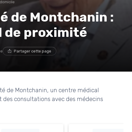
 domicile
é de Montchanin :
 de proximité
re
Partager cette page
nté de Montchanin, un centre médical
ant des consultations avec des médecins