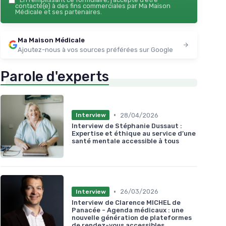
＋
Création d'
emplois locaux
et
contacté(e) à des fins commerciales par Ma Maison
dynamisation des territoires
Médicale et ses partenaires.
Voir l'offre
Ma Maison Médicale
Ajoutez-nous à vos sources préférées sur Google
Parole d'experts
•
28/04/2026
Interview
Interview de Stéphanie Dussaut :
Expertise et éthique au service d’une
santé mentale accessible à tous
•
26/03/2026
Interview
Interview de Clarence MICHEL de
Panacée - Agenda médicaux : une
nouvelle génération de plateformes
de rendez-vous accessibles