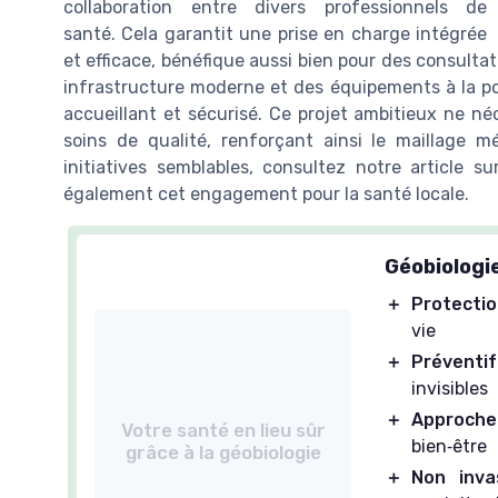
collaboration entre divers professionnels de
santé. Cela garantit une prise en charge intégrée
et efficace, bénéfique aussi bien pour des consultat
infrastructure moderne et des équipements à la po
accueillant et sécurisé. Ce projet ambitieux ne né
soins de qualité, renforçant ainsi le maillage m
initiatives semblables, consultez notre article s
également cet engagement pour la santé locale.
Géobiologie
＋
Protecti
vie
＋
Préventif
invisibles
＋
Approche
Votre santé en lieu sûr
bien‑être
grâce à la géobiologie
＋
Non inva