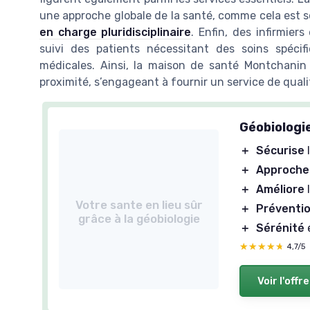
une approche globale de la santé, comme cela est s
en charge pluridisciplinaire
. Enfin, des infirmier
suivi des patients nécessitant des soins spécif
médicales. Ainsi, la maison de santé Montchanin
proximité, s’engageant à fournir un service de quali
Géobiologie
＋
Sécurise
l
＋
Approche 
＋
Améliore
l
Votre sante en lieu sûr
＋
Préventi
grâce à la géobiologie
＋
Sérénité
★★★★★
★★★★★
4,7/5
Voir l'offre