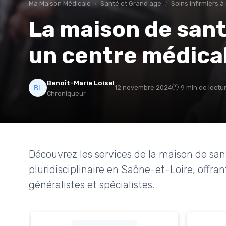
Ma Maison Médicale
Santé et Grand age
Soins infirmiers à
La maison de sant
un centre médical
Benoît-Marie Loisel
12 novembre 2024
9 min de lectu
Chroniqueur
Découvrez les services de la maison de sa
pluridisciplinaire en Saône-et-Loire, offr
généralistes et spécialistes.