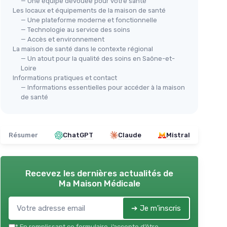
— Une équipe dévouée pour votre santé
Les locaux et équipements de la maison de santé
— Une plateforme moderne et fonctionnelle
— Technologie au service des soins
:
— Accès et environnement
La maison de santé dans le contexte régional
— Un atout pour la qualité des soins en Saône-et-
Loire
Géo
Informations pratiques et contact
e en
— Informations essentielles pour accéder à la maison
＋
de santé
Maison de santé dans chaque
＋
re
canton
l
＋
 les
＋
Améliore l'
accès aux soins
pour les
Résumer
ChatGPT
Claude
Mistral
c
zones rurales et isolées
＋
t
et
＋
Réduit les
déserts médicaux
et les
s
déplacements longs
Recevez les dernières actualités de
＋
onnelle
＋
Renforce la
coordination
entre
Ma Maison Médicale
médecins, infirmiers et autres
professionnels
ge des
e
＋
Permet un meilleur suivi et une plus
➔ Je m'inscris
grande prévention locale
*
En remplissant ce formulaire, j’accepte d’être