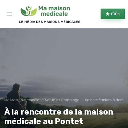
Panneau de gestion des cookies
×
TOPs
REJOIGNEZ LE CLUB
LE MÉDIA DES MAISONS MÉDICALES
Bien équipé, bien chez soi !
Les membres du club reçoivent nos comparatifs
d'équipements, les évolutions des aides
financières et nos conseils d'aménagement, une à
deux fois par semaine.
Comparatifs
Aides & droits
Bons plans
Conseils
Ma Maison Médicale
Santé et Grand age
Soins infirmiers à domici
À la rencontre de la maison
médicale au Pontet