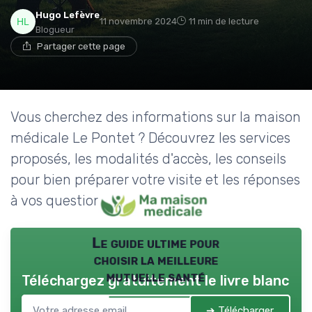
→ Je rejoins le club
Hugo Lefèvre
11 novembre 2024
11 min de lecture
Blogueur
* En rejoignant le club, j'accepte de recevoir les emails
Partager cette page
de Ma Maison Médicale et les offres de ses
partenaires.
Non merci, peut-être plus tard
Vous cherchez des informations sur la maison
médicale Le Pontet ? Découvrez les services
proposés, les modalités d'accès, les conseils
pour bien préparer votre visite et les réponses
à vos questions fréquentes.
Le guide ultime pour
choisir la meilleure
mutuelle santé
Téléchargez gratuitement le livre blanc
➔ Télécharger